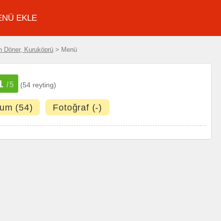
ENÜ EKLE
n Döner, Kuruköprü
> Menü
.1
/5
(54 reyting)
um (54)
Fotoğraf (-)