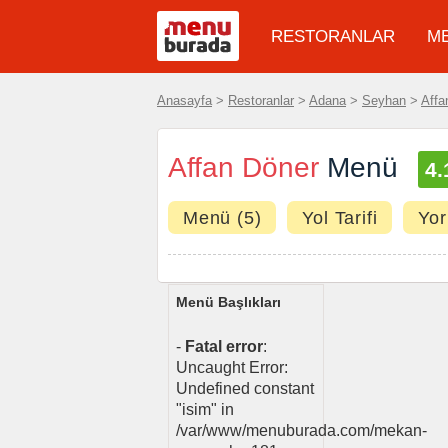
RESTORANLAR
M
Anasayfa
>
Restoranlar
>
Adana
>
Seyhan
>
Affa
Affan Döner
Menü
4
Menü (5)
Yol Tarifi
Yor
Menü Başlıkları
-
Fatal error
:
Uncaught Error:
Undefined constant
"isim" in
/var/www/menuburada.com/mekan-