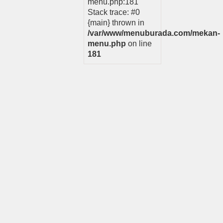
menu.php:181
Stack trace: #0
{main} thrown in
/var/www/menuburada.com/mekan-
menu.php
on line
181