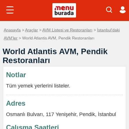
Anasayfa
>
Araçlar
>
AVM Listesi ve Restoranları
>
İstanbul'daki
AVM'ler
> World Atlantis AVM, Pendik Restoranları
World Atlantis AVM, Pendik
Restoranları
Notlar
Tüm yemek yerlerini listeler.
Adres
Osmanlı Bulvarı, 117 Yenişehir, Pendik, İstanbul
Çalışma Saatleri