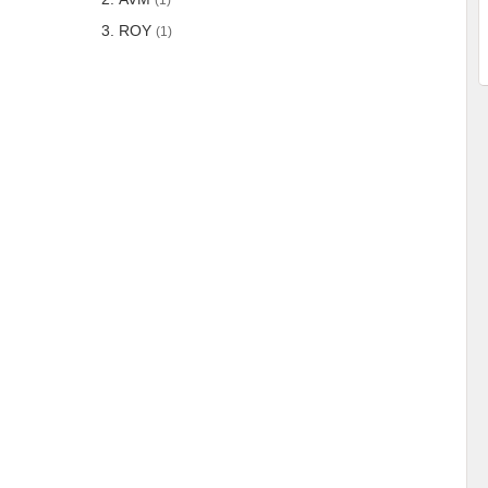
ROY
(1)