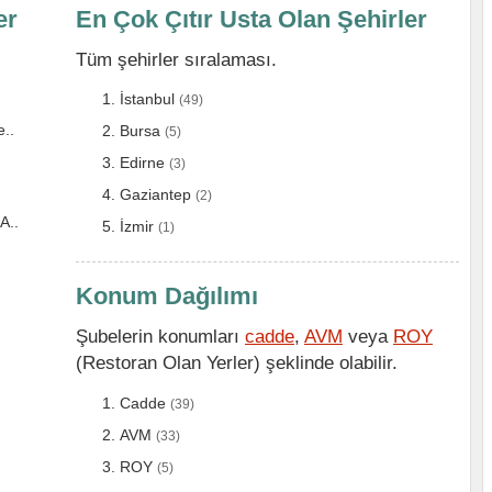
er
En Çok Çıtır Usta Olan Şehirler
Tüm şehirler sıralaması.
İstanbul
(49)
e..
Bursa
(5)
Edirne
(3)
Gaziantep
(2)
A..
İzmir
(1)
Konum Dağılımı
Şubelerin konumları
cadde
,
AVM
veya
ROY
(Restoran Olan Yerler) şeklinde olabilir.
Cadde
(39)
AVM
(33)
ROY
(5)