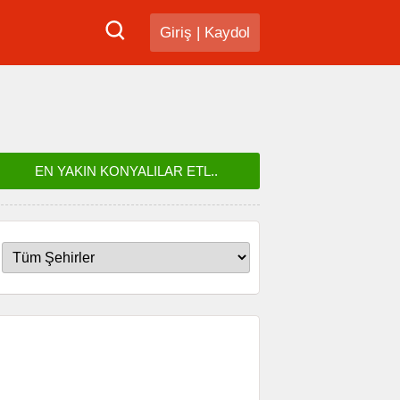
Giriş
|
Kaydol
EN YAKIN KONYALILAR ETL..