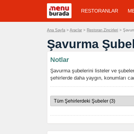
RESTORANLAR
M
Ana Sayfa
>
Araçlar
>
Restoran Zincirleri
> Şavur
Şavurma Şubel
Notlar
Şavurma şubelerini listeler ve şubeler
şehirlerde daha yaygın, konumları ca