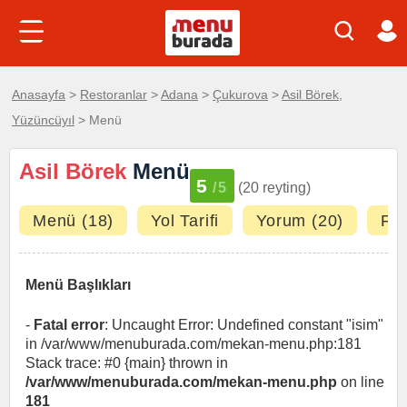
Anasayfa
>
Restoranlar
>
Adana
>
Çukurova
>
Asil Börek,
Yüzüncüyıl
> Menü
Asil Börek
Menü
5
/5
(20 reyting)
Menü (18)
Yol Tarifi
Yorum (20)
Fot
Menü Başlıkları
-
Fatal error
: Uncaught Error: Undefined constant "isim"
in /var/www/menuburada.com/mekan-menu.php:181
Stack trace: #0 {main} thrown in
/var/www/menuburada.com/mekan-menu.php
on line
181