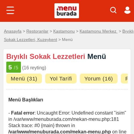
Anasayfa
>
Restoranlar
>
Kastamonu
>
Kastamonu Merkez
>
Bıyıklı
Sokak Lezzetleri, Kuzeykent
> Menü
Bıyıklı Sokak Lezzetleri
Menü
5
/5
(16 reyting)
Menü (31)
Yol Tarifi
Yorum (16)
Fot
Menü Başlıkları
-
Fatal error
: Uncaught Error: Undefined constant "isim"
in /var/www/menuburada.com/mekan-menu.php:181
Stack trace: #0 {main} thrown in
/var/www/menuburada.com/mekan-menu.php
on line