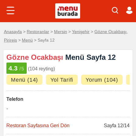
Anasayfa
>
Restoranlar
>
Mersin
>
Yenişehir
>
Gözne Ocakbaşı,
Pirireis
>
Menü
> Sayfa 12
Gözne Ocakbaşı
Menü Sayfa 12
4.3
/5
(104 reyting)
Menü (14)
Yol Tarifi
Yorum (104)
Fo
Telefon
-
Restoran Sayfasına Geri Dön
Sayfa 12/14