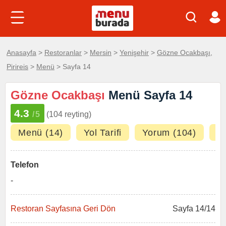
Anasayfa
>
Restoranlar
>
Mersin
>
Yenişehir
>
Gözne Ocakbaşı,
Pirireis
>
Menü
> Sayfa 14
Gözne Ocakbaşı
Menü Sayfa 14
4.3
/5
(104 reyting)
Menü (14)
Yol Tarifi
Yorum (104)
Fo
Telefon
-
Restoran Sayfasına Geri Dön
Sayfa 14/14