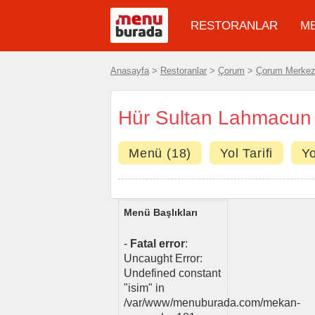
RESTORANLAR
M
Anasayfa
>
Restoranlar
>
Çorum
>
Çorum Merke
Hür Sultan Lahmacun
Menü (18)
Yol Tarifi
Y
Menü Başlıkları
-
Fatal error
:
Uncaught Error:
Undefined constant
"isim" in
/var/www/menuburada.com/mekan-