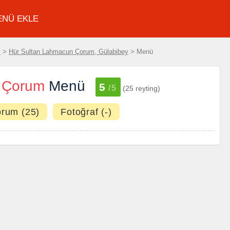
ENÜ EKLE
z
>
Hür Sultan Lahmacun Çorum, Gülabibey
> Menü
 Çorum
Menü
5
/5
(25 reyting)
orum (25)
Fotoğraf (-)