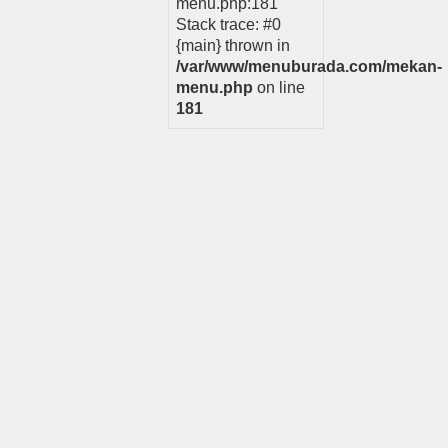
menu.php:181
Stack trace: #0
{main} thrown in
/var/www/menuburada.com/mekan-
menu.php
on line
181