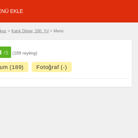
ENÜ EKLE
rkez
>
Katık Döner, 100. Yıl
> Menü
3
/5
(189 reyting)
um (189)
Fotoğraf (-)