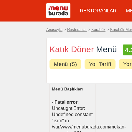
RESTORANLAR
M
Anasayfa
>
Restoranlar
>
Karabük
>
Karabük Me
Katık Döner
Menü
4.
Menü (5)
Yol Tarifi
Yor
Menü Başlıkları
-
Fatal error
:
Uncaught Error:
Undefined constant
"isim" in
/var/www/menuburada.com/mekan-