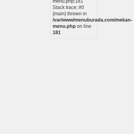
menu.php:181
Stack trace: #0
{main} thrown in
/var/www/menuburada.com/mekan-
menu.php
on line
181