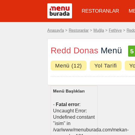
RESTORANLAR
M
Anasayfa
>
Restoranlar
>
Muğla
>
Fethiye
>
Redd
Redd Donas
Menü
Menü (12)
Yol Tarifi
Y
Menü Başlıkları
-
Fatal error
:
Uncaught Error:
Undefined constant
"isim" in
/var/www/menuburada.com/mekan-