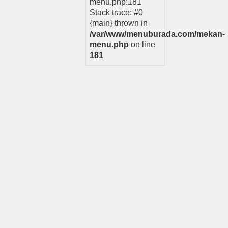
menu.php:181
Stack trace: #0
{main} thrown in
/var/www/menuburada.com/mekan-
menu.php
on line
181