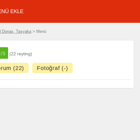
ENÜ EKLE
 Donas, Taşyaka
> Menü
5
/5
(22 reyting)
orum (22)
Fotoğraf (-)