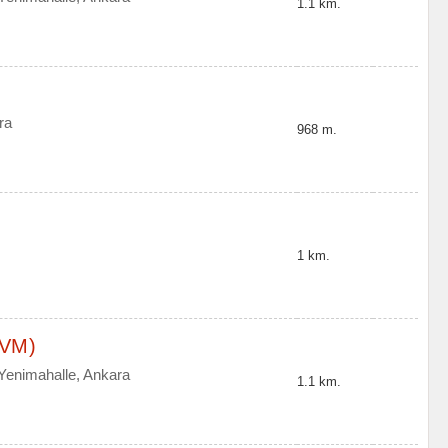
1.1 km.
ra
968 m.
1 km.
AVM)
 Yenimahalle, Ankara
1.1 km.