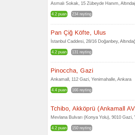
Asmalı Sokak, 15 Zübeyde Hanım, Altında
4.2 puan
234 reyting
Pan Çiğ Köfte, Ulus
İstanbul Caddesi, 28/16 Doğanbey, Altında
4.2 puan
131 reyting
Pinoccha, Gazi
Ankamall, 112 Gazi, Yenimahalle, Ankara
4.4 puan
166 reyting
Tchibo, Akköprü (Ankamall A
Mevlana Bulvarı (Konya Yolu), 9010 Gazi,
4.2 puan
150 reyting