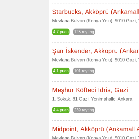
Starbucks, Akköprü (Ankamal
Mevlana Bulvarı (Konya Yolu), 9010 Gazi,
4.7 puan
125 reyting
Şan İskender, Akköprü (Anka
Mevlana Bulvarı (Konya Yolu), 9010 Gazi, Y
4.1 puan
101 reyting
Meşhur Köfteci İdris, Gazi
1. Sokak, 81 Gazi, Yenimahalle, Ankara
4.4 puan
239 reyting
Midpoint, Akköprü (Ankamall
Mevlana Bulvarı (Konya Yolu), 9010 Gazi,