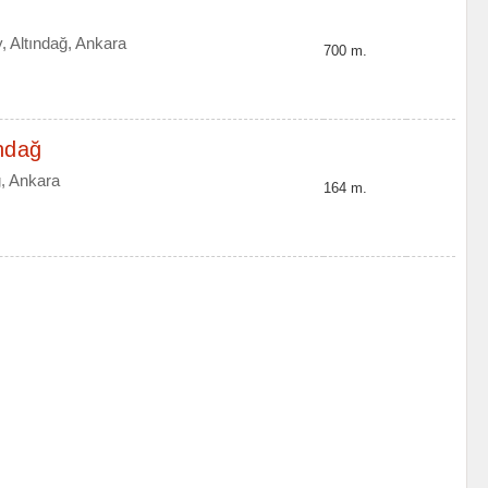
 Altındağ, Ankara
700 m.
ndağ
, Ankara
164 m.