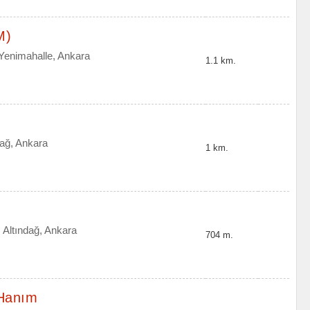
M)
 Yenimahalle, Ankara
1.1 km.
dağ, Ankara
1 km.
Altındağ, Ankara
704 m.
 Hanım