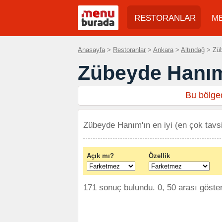
RESTORANLAR
M
Anasayfa
>
Restoranlar
>
Ankara
>
Altındağ
> Züb
Zübeyde Hanım
Bu bölged
Zübeyde Hanım'ın en iyi (en çok tavsi
Açık mı?
Özellik
171 sonuç bulundu. 0, 50 arası göster