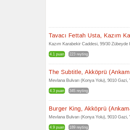
Tavacı Fettah Usta, Kazım Ka
Kazım Karabekir Caddesi, 99/30 Zübeyde 
4.1 puan
223 reyting
The Subtitle, Akköprü (Ankam
Mevlana Bulvarı (Konya Yolu), 9010 Gazi, Y
4.3 puan
345 reyting
Burger King, Akköprü (Ankam
Mevlana Bulvarı (Konya Yolu), 9010 Gazi,
4.9 puan
189 reyting