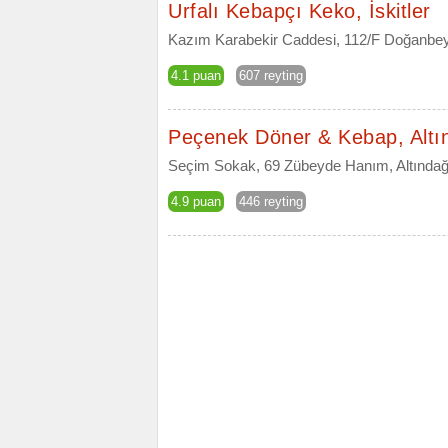
Urfalı Kebapçı Keko, İskitler
Kazım Karabekir Caddesi, 112/F Doğanbey,
4.1 puan
607 reyting
Peçenek Döner & Kebap, Altı
Seçim Sokak, 69 Zübeyde Hanım, Altındağ
4.9 puan
446 reyting