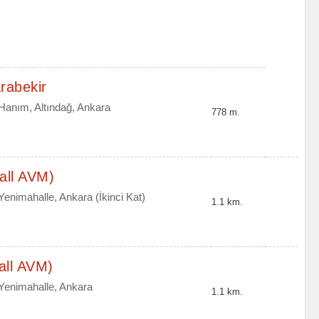
rabekir
Hanım, Altındağ, Ankara
778 m.
all AVM)
enimahalle, Ankara (İkinci Kat)
1.1 km.
all AVM)
 Yenimahalle, Ankara
1.1 km.