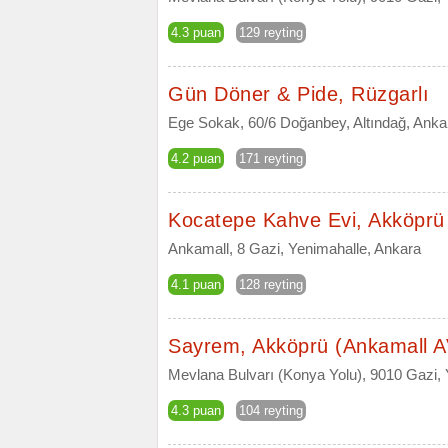
4.3 puan
129 reyting
Gün Döner & Pide, Rüzgarlı
Ege Sokak, 60/6 Doğanbey, Altındağ, Anka
4.2 puan
171 reyting
Kocatepe Kahve Evi, Akköprü
Ankamall, 8 Gazi, Yenimahalle, Ankara
4.1 puan
128 reyting
Sayrem, Akköprü (Ankamall 
Mevlana Bulvarı (Konya Yolu), 9010 Gazi,
4.3 puan
104 reyting