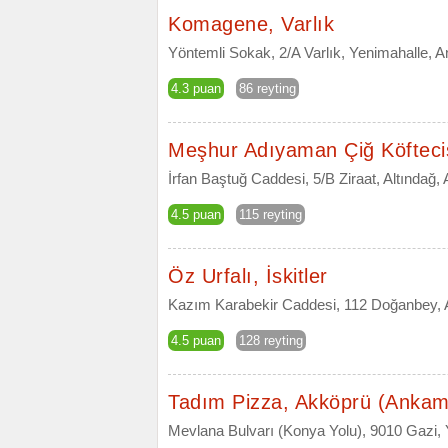
Komagene, Varlık
Yöntemli Sokak, 2/A Varlık, Yenimahalle, 
4.3 puan
86 reyting
Meşhur Adıyaman Çiğ Köftecis
İrfan Baştuğ Caddesi, 5/B Ziraat, Altındağ,
4.5 puan
115 reyting
Öz Urfalı, İskitler
Kazım Karabekir Caddesi, 112 Doğanbey, A
4.5 puan
128 reyting
Tadım Pizza, Akköprü (Ankam
Mevlana Bulvarı (Konya Yolu), 9010 Gazi,