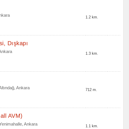
Ankara
1.2 km.
i, Dışkapı
 Ankara
1.3 km.
ltındağ, Ankara
712 m.
all AVM)
 Yenimahalle, Ankara
1.1 km.