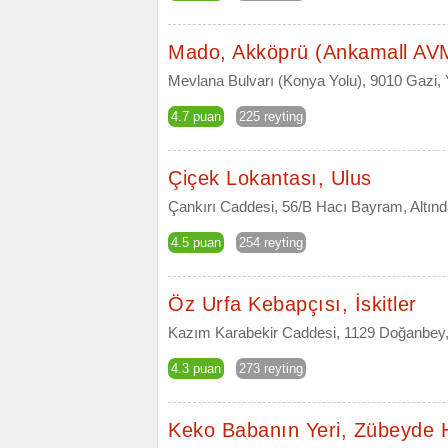
Mado, Akköprü (Ankamall AV
Mevlana Bulvarı (Konya Yolu), 9010 Gazi,
4.7 puan
225 reyting
Çiçek Lokantası, Ulus
Çankırı Caddesi, 56/B Hacı Bayram, Altın
4.5 puan
254 reyting
Öz Urfa Kebapçısı, İskitler
Kazım Karabekir Caddesi, 1129 Doğanbey, 
4.3 puan
273 reyting
Keko Babanın Yeri, Zübeyde