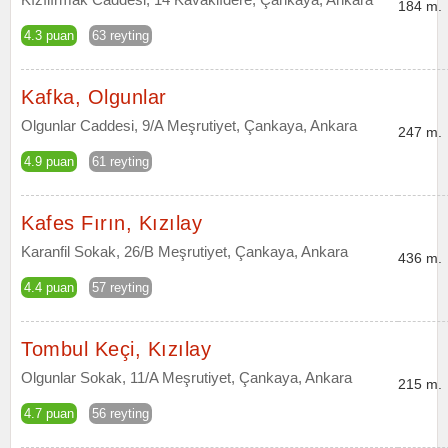
184 m.
4.3 puan
63 reyting
Kafka, Olgunlar
Olgunlar Caddesi, 9/A Meşrutiyet, Çankaya, Ankara
247 m.
4.9 puan
61 reyting
Kafes Fırın, Kızılay
Karanfil Sokak, 26/B Meşrutiyet, Çankaya, Ankara
436 m.
4.4 puan
57 reyting
Tombul Keçi, Kızılay
Olgunlar Sokak, 11/A Meşrutiyet, Çankaya, Ankara
215 m.
4.7 puan
56 reyting