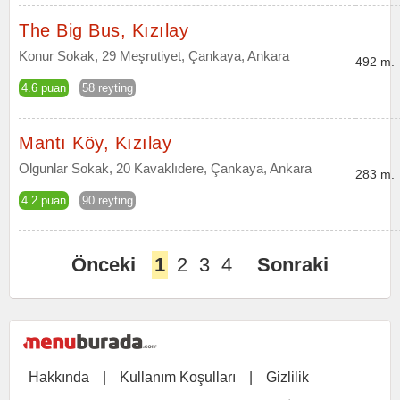
The Big Bus, Kızılay
Konur Sokak, 29 Meşrutiyet, Çankaya, Ankara
492 m.
4.6 puan
58 reyting
Mantı Köy, Kızılay
Olgunlar Sokak, 20 Kavaklıdere, Çankaya, Ankara
283 m.
4.2 puan
90 reyting
Önceki
1
2
3
4
Sonraki
Hakkında
|
Kullanım Koşulları
|
Gizlilik