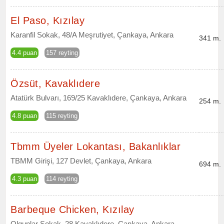
El Paso, Kızılay
Karanfil Sokak, 48/A Meşrutiyet, Çankaya, Ankara
341 m.
4.4 puan
157 reyting
Özsüt, Kavaklıdere
Atatürk Bulvarı, 169/25 Kavaklıdere, Çankaya, Ankara
254 m.
4.8 puan
115 reyting
Tbmm Üyeler Lokantası, Bakanlıklar
TBMM Girişi, 127 Devlet, Çankaya, Ankara
694 m.
4.3 puan
114 reyting
Barbeque Chicken, Kızılay
Olgunlar Sokak, 28 Kavaklıdere, Çankaya, Ankara