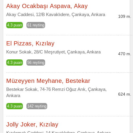
Akay Ocakbaşı Aspava, Akay
Akay Caddesi, 12/B Kavaklıdere, Çankaya, Ankara
109 m.
4.3 puan
61 reyting
El Pizzas, Kızılay
Konur Sokak, 28/C Meşrutiyet, Çankaya, Ankara
470 m.
4.3 puan
56 reyting
Müzeyyen Meyhane, Bestekar
Bestekar Sokak, 74-76 Remzi Oğuz Arık, Çankaya,
624 m.
Ankara
4.3 puan
142 reyting
Jolly Joker, Kızılay
Kızılırmak Caddesi, 14 Kavaklıdere, Çankaya, Ankara