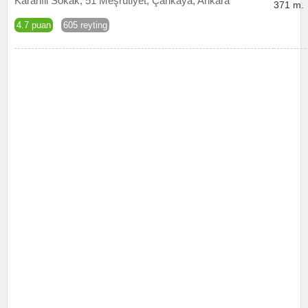
Karanfil Sokak, 51 Meşrutiyet, Çankaya, Ankara
371 m.
4.7 puan
605 reyting