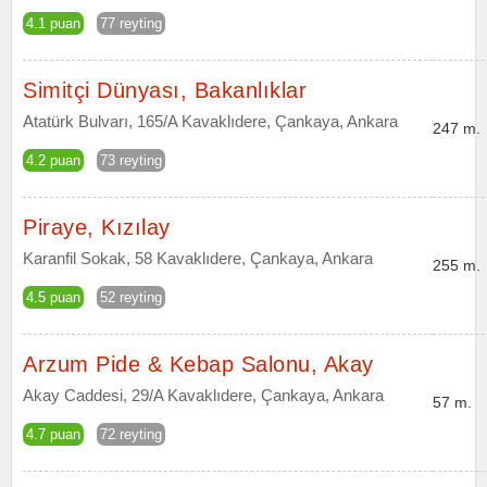
4.1 puan
77 reyting
Simitçi Dünyası, Bakanlıklar
Atatürk Bulvarı, 165/A Kavaklıdere, Çankaya, Ankara
247 m.
4.2 puan
73 reyting
Piraye, Kızılay
Karanfil Sokak, 58 Kavaklıdere, Çankaya, Ankara
255 m.
4.5 puan
52 reyting
Arzum Pide & Kebap Salonu, Akay
Akay Caddesi, 29/A Kavaklıdere, Çankaya, Ankara
57 m.
4.7 puan
72 reyting