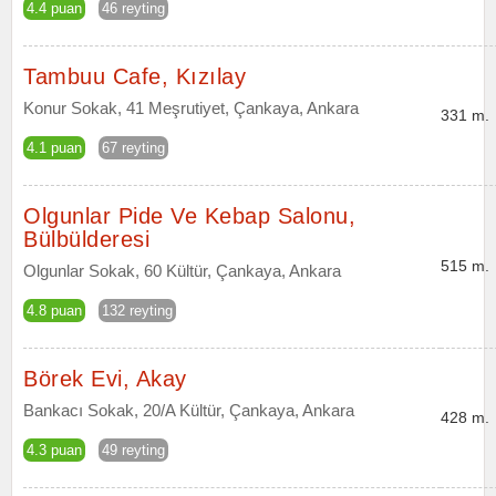
4.4 puan
46 reyting
Tambuu Cafe, Kızılay
Konur Sokak, 41 Meşrutiyet, Çankaya, Ankara
331 m.
4.1 puan
67 reyting
Olgunlar Pide Ve Kebap Salonu,
Bülbülderesi
515 m.
Olgunlar Sokak, 60 Kültür, Çankaya, Ankara
4.8 puan
132 reyting
Börek Evi, Akay
Bankacı Sokak, 20/A Kültür, Çankaya, Ankara
428 m.
4.3 puan
49 reyting