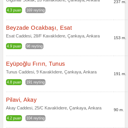
237 m.
4.3 puan
169 reyting
Beyzade Ocakbaşı, Esat
Esat Caddesi, 28/F Kavaklıdere, Çankaya, Ankara
153 m.
4.9 puan
98 reyting
Eyüpoğlu Fırın, Tunus
Tunus Caddesi, 9 Kavaklıdere, Çankaya, Ankara
191 m.
4.8 puan
191 reyting
Pilavi, Akay
Akay Caddesi, 25/C Kavaklıdere, Çankaya, Ankara
90 m.
4.2 puan
104 reyting