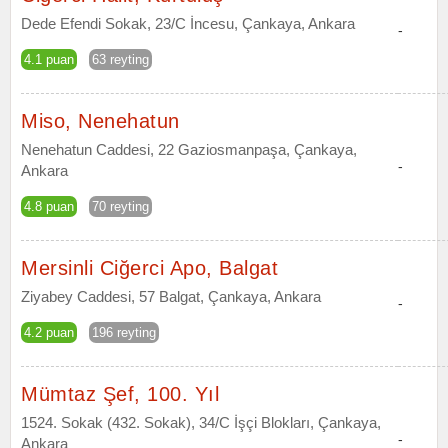
Dede Efendi Sokak, 23/C İncesu, Çankaya, Ankara
-
4.1 puan
63 reyting
Miso, Nenehatun
Nenehatun Caddesi, 22 Gaziosmanpaşa, Çankaya,
-
Ankara
4.8 puan
70 reyting
Mersinli Ciğerci Apo, Balgat
Ziyabey Caddesi, 57 Balgat, Çankaya, Ankara
-
4.2 puan
196 reyting
Mümtaz Şef, 100. Yıl
1524. Sokak (432. Sokak), 34/C İşçi Blokları, Çankaya,
-
Ankara