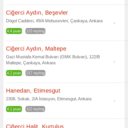
Ciğerci Aydın, Beşevler
Dögol Caddesi, 49/A Mebusevleri, Çankaya, Ankara
-
4.4 puan
123 reyting
Ciğerci Aydın, Maltepe
Gazi Mustafa Kemal Bulvarı (GMK Bulvarı), 122/B
-
Maltepe, Çankaya, Ankara
4.2 puan
217 reyting
Hanedan, Etimesgut
2308. Sokak, 2/A İstasyon, Etimesgut, Ankara
-
4.1 puan
112 reyting
Ciğerci Halit, Kurtuluş