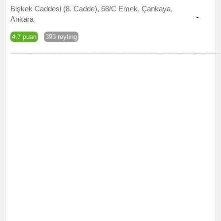
Bişkek Caddesi (8. Cadde), 68/C Emek, Çankaya,
-
Ankara
4.7 puan
393 reyting