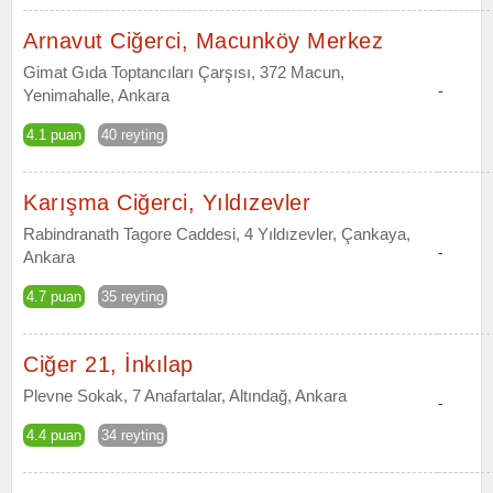
Arnavut Ciğerci, Macunköy Merkez
Gimat Gıda Toptancıları Çarşısı, 372 Macun,
-
Yenimahalle, Ankara
4.1 puan
40 reyting
Karışma Ciğerci, Yıldızevler
Rabindranath Tagore Caddesi, 4 Yıldızevler, Çankaya,
-
Ankara
4.7 puan
35 reyting
Ciğer 21, İnkılap
Plevne Sokak, 7 Anafartalar, Altındağ, Ankara
-
4.4 puan
34 reyting