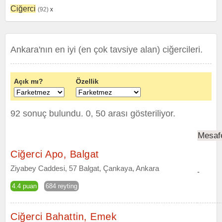
Ciğerci
(92)
x
Ankara'nın en iyi (en çok tavsiye alan) ciğercileri.
Açık mı?
Özellik
92 sonuç bulundu. 0, 50 arası gösteriliyor.
Mesaf
Ciğerci Apo, Balgat
Ziyabey Caddesi, 57 Balgat, Çankaya, Ankara
-
4.4 puan
684 reyting
Ciğerci Bahattin, Emek