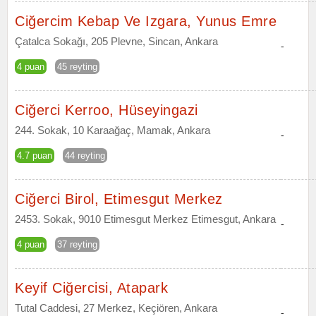
Ciğercim Kebap Ve Izgara, Yunus Emre
Çatalca Sokağı, 205 Plevne, Sincan, Ankara
-
4 puan
45 reyting
Ciğerci Kerroo, Hüseyingazi
244. Sokak, 10 Karaağaç, Mamak, Ankara
-
4.7 puan
44 reyting
Ciğerci Birol, Etimesgut Merkez
2453. Sokak, 9010 Etimesgut Merkez Etimesgut, Ankara
-
4 puan
37 reyting
Keyif Ciğercisi, Atapark
Tutal Caddesi, 27 Merkez, Keçiören, Ankara
-