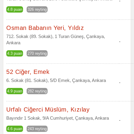
-
4.8 puan
326 reyting
Osman Babanın Yeri, Yıldız
712. Sokak (89. Sokak), 1 Turan Güneş, Çankaya,
-
Ankara
4.3 puan
270 reyting
52 Ciğer, Emek
6. Sokak (81. Sokak), 5/D Emek, Çankaya, Ankara
-
4.9 puan
282 reyting
Urfalı Ciğerci Müslüm, Kızılay
Bayındır 1 Sokak, 9/A Cumhuriyet, Çankaya, Ankara
-
4.6 puan
243 reyting