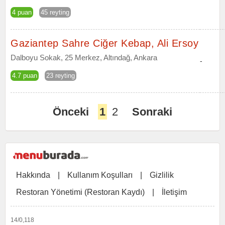
4 puan
45 reyting
Gaziantep Sahre Ciğer Kebap, Ali Ersoy
Dalboyu Sokak, 25 Merkez, Altındağ, Ankara
-
4.7 puan
23 reyting
Önceki
1
2
Sonraki
Hakkında
|
Kullanım Koşulları
|
Gizlilik
Restoran Yönetimi (Restoran Kaydı)
|
İletişim
14/0,118