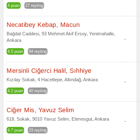
4 puan
27 reyting
Necatibey Kebap, Macun
Bağdat Caddesi, 93 Mehmet Akif Ersoy, Yenimahalle,
-
Ankara
4.5 puan
94 reyting
Mersinli Ciğerci Halil, Sıhhiye
Kızılay Sokak, 4 Hacettepe, Altındağ, Ankara
-
4.2 puan
40 reyting
Ciğer Mis, Yavuz Selim
618. Sokak, 9010 Yavuz Selim, Etimesgut, Ankara
-
4.7 puan
33 reyting