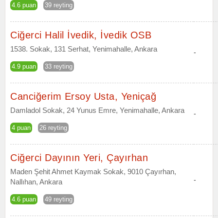
4.6 puan
39 reyting
Ciğerci Halil İvedik, İvedik OSB
1538. Sokak, 131 Serhat, Yenimahalle, Ankara
-
4.9 puan
33 reyting
Canciğerim Ersoy Usta, Yeniçağ
Damladol Sokak, 24 Yunus Emre, Yenimahalle, Ankara
-
4 puan
26 reyting
Ciğerci Dayının Yeri, Çayırhan
Maden Şehit Ahmet Kaymak Sokak, 9010 Çayırhan,
-
Nallıhan, Ankara
4.6 puan
49 reyting