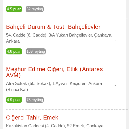
4.5 puan
52 reyting
Bahçeli Dürüm & Tost, Bahçelievler
54. Cadde (6. Cadde), 3/A Yukarı Bahçelievler, Çankaya,
-
Ankara
4.8 puan
159 reyting
Meşhur Edirne Ciğeri, Etlik (Antares
AVM)
Afra Sokak (50. Sokak), 1 Ayvalı, Keçiören, Ankara
-
(Birinci Kat)
4.9 puan
78 reyting
Ciğerci Tahir, Emek
Kazakistan Caddesi (4. Cadde), 92 Emek, Çankaya,