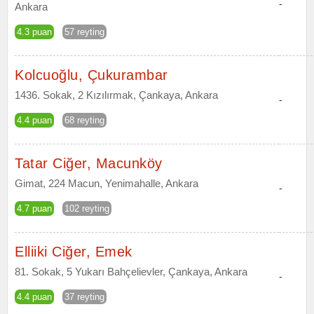
-
Ankara
4.3 puan
57 reyting
Kolcuoğlu, Çukurambar
1436. Sokak, 2 Kızılırmak, Çankaya, Ankara
-
4.4 puan
68 reyting
Tatar Ciğer, Macunköy
Gimat, 224 Macun, Yenimahalle, Ankara
-
4.7 puan
102 reyting
Elliiki Ciğer, Emek
81. Sokak, 5 Yukarı Bahçelievler, Çankaya, Ankara
-
4.4 puan
37 reyting