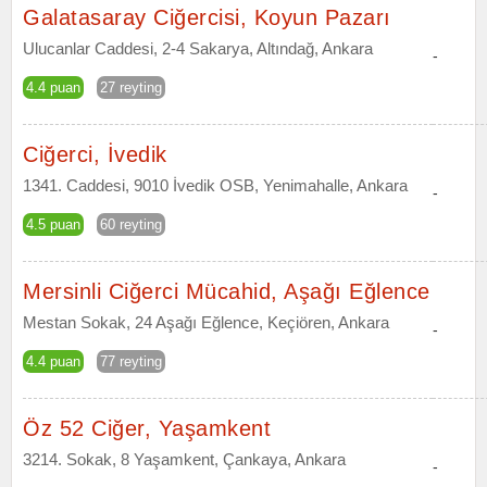
Galatasaray Ciğercisi, Koyun Pazarı
Ulucanlar Caddesi, 2-4 Sakarya, Altındağ, Ankara
-
4.4 puan
27 reyting
Ciğerci, İvedik
1341. Caddesi, 9010 İvedik OSB, Yenimahalle, Ankara
-
4.5 puan
60 reyting
Mersinli Ciğerci Mücahid, Aşağı Eğlence
Mestan Sokak, 24 Aşağı Eğlence, Keçiören, Ankara
-
4.4 puan
77 reyting
Öz 52 Ciğer, Yaşamkent
3214. Sokak, 8 Yaşamkent, Çankaya, Ankara
-