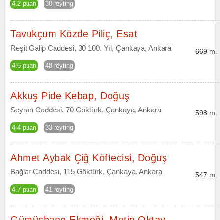
4.2 puan
30 reyting
Tavukçum Közde Piliç, Esat
Reşit Galip Caddesi, 30 100. Yıl, Çankaya, Ankara
669 m.
4.6 puan
48 reyting
Akkuş Pide Kebap, Doğuş
Seyran Caddesi, 70 Göktürk, Çankaya, Ankara
598 m.
4.4 puan
33 reyting
Ahmet Aybak Çiğ Köftecisi, Doğuş
Bağlar Caddesi, 115 Göktürk, Çankaya, Ankara
547 m.
4.7 puan
41 reyting
Gümüşhane Ekmeği, Metin Oktay