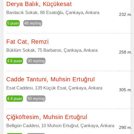
Derya Balık, Küçükesat
Bardacık Sokak, 86 Esatoğlu, Çankaya, Ankara
232 m.
5 puan
48 reyting
Fat Cat, Remzi
Büklüm Sokak, 75 Barbaros, Çankaya, Ankara
258 m.
4.6 puan
30 reyting
Cadde Tantuni, Muhsin Ertuğrul
Esat Caddesi, 139 Küçük Esat, Çankaya, Ankara
305 m.
4.4 puan
50 reyting
Çiğköftesim, Muhsin Ertuğrul
Belligün Caddesi, 10 Muhsin Ertuğrul, Çankaya, Ankara
290 m.