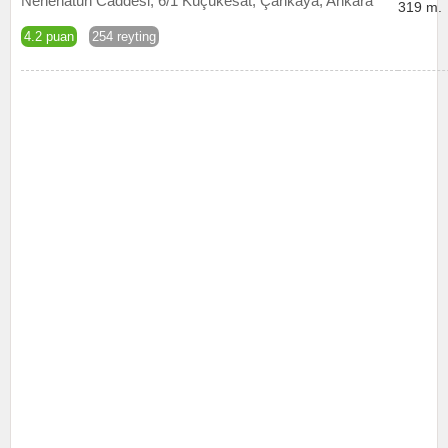
Nenehatun Caddesi, 6/1 Küçükesat, Çankaya, Ankara
319 m.
4.2 puan
254 reyting