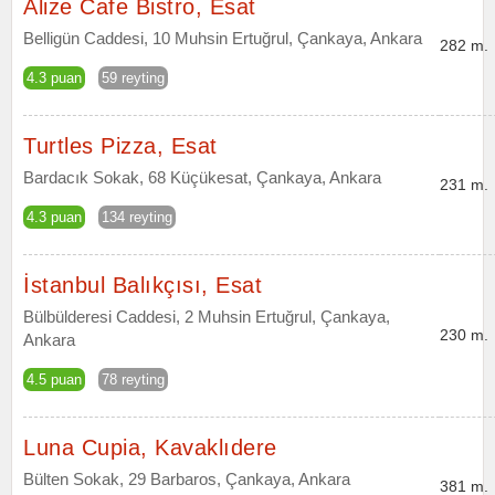
Alize Cafe Bistro, Esat
Belligün Caddesi, 10 Muhsin Ertuğrul, Çankaya, Ankara
282 m.
4.3 puan
59 reyting
Turtles Pizza, Esat
Bardacık Sokak, 68 Küçükesat, Çankaya, Ankara
231 m.
4.3 puan
134 reyting
İstanbul Balıkçısı, Esat
Bülbülderesi Caddesi, 2 Muhsin Ertuğrul, Çankaya,
230 m.
Ankara
4.5 puan
78 reyting
Luna Cupia, Kavaklıdere
Bülten Sokak, 29 Barbaros, Çankaya, Ankara
381 m.