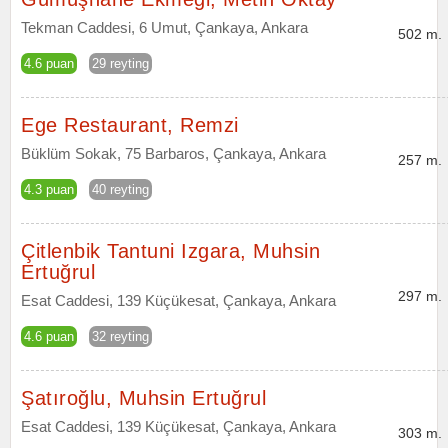
Tekman Caddesi, 6 Umut, Çankaya, Ankara
502 m.
4.6 puan
29 reyting
Ege Restaurant, Remzi
Büklüm Sokak, 75 Barbaros, Çankaya, Ankara
257 m.
4.3 puan
40 reyting
Çitlenbik Tantuni Izgara, Muhsin
Ertuğrul
297 m.
Esat Caddesi, 139 Küçükesat, Çankaya, Ankara
4.6 puan
32 reyting
Şatıroğlu, Muhsin Ertuğrul
Esat Caddesi, 139 Küçükesat, Çankaya, Ankara
303 m.