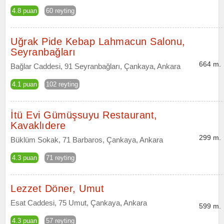
4.8 puan
60 reyting
Uğrak Pide Kebap Lahmacun Salonu,
Seyranbağları
664 m.
Bağlar Caddesi, 91 Seyranbağları, Çankaya, Ankara
4.1 puan
102 reyting
İtü Evi Gümüşsuyu Restaurant,
Kavaklıdere
299 m.
Büklüm Sokak, 71 Barbaros, Çankaya, Ankara
4.3 puan
71 reyting
Lezzet Döner, Umut
Esat Caddesi, 75 Umut, Çankaya, Ankara
599 m.
4.3 puan
57 reyting