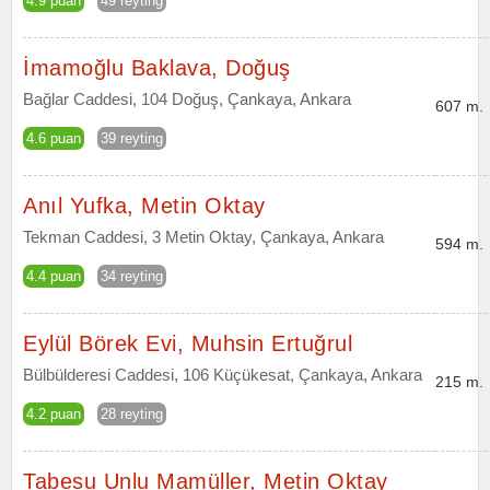
4.9 puan
49 reyting
İmamoğlu Baklava, Doğuş
Bağlar Caddesi, 104 Doğuş, Çankaya, Ankara
607 m.
4.6 puan
39 reyting
Anıl Yufka, Metin Oktay
Tekman Caddesi, 3 Metin Oktay, Çankaya, Ankara
594 m.
4.4 puan
34 reyting
Eylül Börek Evi, Muhsin Ertuğrul
Bülbülderesi Caddesi, 106 Küçükesat, Çankaya, Ankara
215 m.
4.2 puan
28 reyting
Tabesu Unlu Mamüller, Metin Oktay