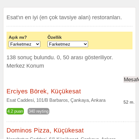
Esat'ın en iyi (en çok tavsiye alan) restoranları.
Açık mı?
Özellik
138 sonuç bulundu. 0, 50 arası gösteriliyor.
Merkez Konum
Mesaf
Erciyes Börek, Küçükesat
Esat Caddesi, 101/B Barbaros, Çankaya, Ankara
52 m.
4.2 puan
340 reyting
Dominos Pizza, Küçükesat