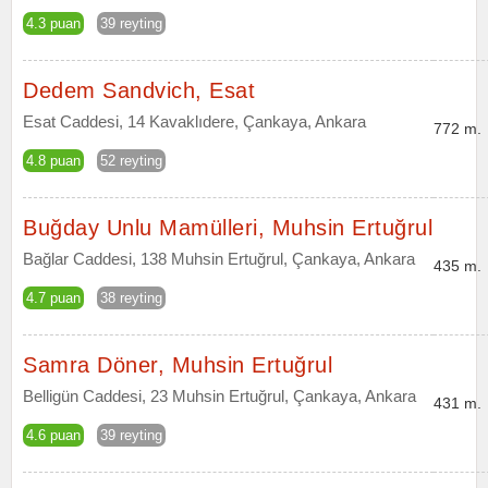
4.3 puan
39 reyting
Dedem Sandvich, Esat
Esat Caddesi, 14 Kavaklıdere, Çankaya, Ankara
772 m.
4.8 puan
52 reyting
Buğday Unlu Mamülleri, Muhsin Ertuğrul
Bağlar Caddesi, 138 Muhsin Ertuğrul, Çankaya, Ankara
435 m.
4.7 puan
38 reyting
Samra Döner, Muhsin Ertuğrul
Belligün Caddesi, 23 Muhsin Ertuğrul, Çankaya, Ankara
431 m.
4.6 puan
39 reyting