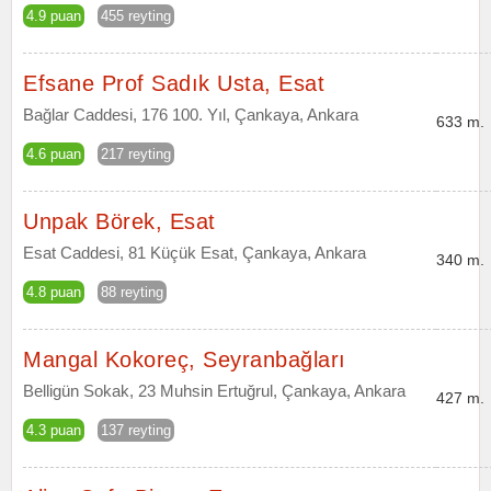
4.9 puan
455 reyting
Efsane Prof Sadık Usta, Esat
Bağlar Caddesi, 176 100. Yıl, Çankaya, Ankara
633 m.
4.6 puan
217 reyting
Unpak Börek, Esat
Esat Caddesi, 81 Küçük Esat, Çankaya, Ankara
340 m.
4.8 puan
88 reyting
Mangal Kokoreç, Seyranbağları
Belligün Sokak, 23 Muhsin Ertuğrul, Çankaya, Ankara
427 m.
4.3 puan
137 reyting