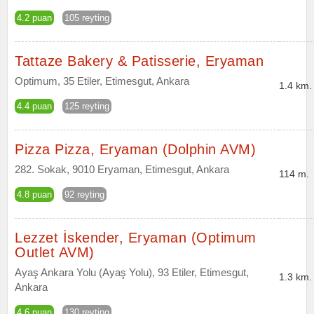
4.2 puan
105 reyting
Tattaze Bakery & Patisserie, Eryaman
Optimum, 35 Etiler, Etimesgut, Ankara
1.4 km.
4.4 puan
125 reyting
Pizza Pizza, Eryaman (Dolphin AVM)
282. Sokak, 9010 Eryaman, Etimesgut, Ankara
114 m.
4.8 puan
92 reyting
Lezzet İskender, Eryaman (Optimum
Outlet AVM)
Ayaş Ankara Yolu (Ayaş Yolu), 93 Etiler, Etimesgut,
1.3 km.
Ankara
4.6 puan
130 reyting