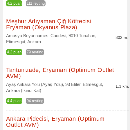
4.2 puan
111 reyting
Meşhur Adıyaman Çiğ Köftecisi,
Eryaman (Okyanus Plaza)
Amasya Beyannamesi Caddesi, 9010 Tunahan,
802 m.
Etimesgut, Ankara
4.2 puan
79 reyting
Tantunizade, Eryaman (Optimum Outlet
AVM)
Ayaş Ankara Yolu (Ayaş Yolu), 93 Etiler, Etimesgut,
1.3 km.
Ankara (İkinci Kat)
4.4 puan
94 reyting
Ankara Pidecisi, Eryaman (Optimum
Outlet AVM)