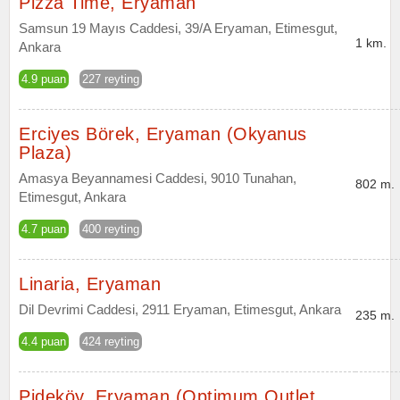
Pizza Time, Eryaman
Samsun 19 Mayıs Caddesi, 39/A Eryaman, Etimesgut,
1 km.
Ankara
4.9 puan
227 reyting
Erciyes Börek, Eryaman (Okyanus
Plaza)
Amasya Beyannamesi Caddesi, 9010 Tunahan,
802 m.
Etimesgut, Ankara
4.7 puan
400 reyting
Linaria, Eryaman
Dil Devrimi Caddesi, 2911 Eryaman, Etimesgut, Ankara
235 m.
4.4 puan
424 reyting
Pideköy, Eryaman (Optimum Outlet