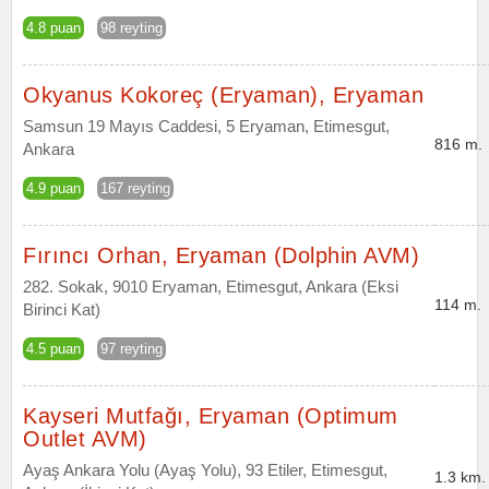
4.8 puan
98 reyting
Okyanus Kokoreç (Eryaman), Eryaman
Samsun 19 Mayıs Caddesi, 5 Eryaman, Etimesgut,
816 m.
Ankara
4.9 puan
167 reyting
Fırıncı Orhan, Eryaman (Dolphin AVM)
282. Sokak, 9010 Eryaman, Etimesgut, Ankara (Eksi
114 m.
Birinci Kat)
4.5 puan
97 reyting
Kayseri Mutfağı, Eryaman (Optimum
Outlet AVM)
Ayaş Ankara Yolu (Ayaş Yolu), 93 Etiler, Etimesgut,
1.3 km.