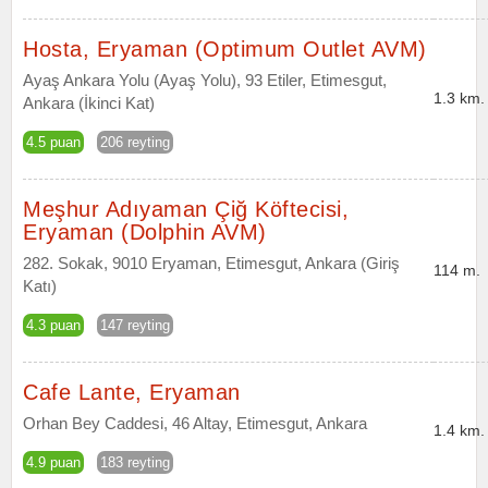
Hosta, Eryaman (Optimum Outlet AVM)
Ayaş Ankara Yolu (Ayaş Yolu), 93 Etiler, Etimesgut,
1.3 km.
Ankara (İkinci Kat)
4.5 puan
206 reyting
Meşhur Adıyaman Çiğ Köftecisi,
Eryaman (Dolphin AVM)
282. Sokak, 9010 Eryaman, Etimesgut, Ankara (Giriş
114 m.
Katı)
4.3 puan
147 reyting
Cafe Lante, Eryaman
Orhan Bey Caddesi, 46 Altay, Etimesgut, Ankara
1.4 km.
4.9 puan
183 reyting