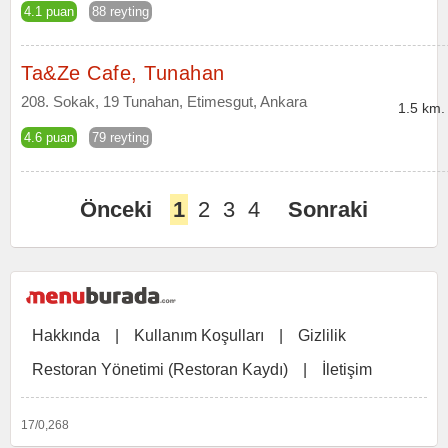
4.1 puan
88 reyting
Ta&Ze Cafe, Tunahan
208. Sokak, 19 Tunahan, Etimesgut, Ankara
1.5 km.
4.6 puan
79 reyting
Önceki
1
2
3
4
Sonraki
Hakkında
|
Kullanım Koşulları
|
Gizlilik
Restoran Yönetimi (Restoran Kaydı)
|
İletişim
17/0,268