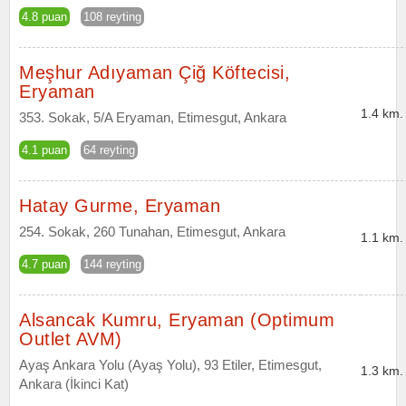
4.8 puan
108 reyting
Meşhur Adıyaman Çiğ Köftecisi,
Eryaman
1.4 km.
353. Sokak, 5/A Eryaman, Etimesgut, Ankara
4.1 puan
64 reyting
Hatay Gurme, Eryaman
254. Sokak, 260 Tunahan, Etimesgut, Ankara
1.1 km.
4.7 puan
144 reyting
Alsancak Kumru, Eryaman (Optimum
Outlet AVM)
Ayaş Ankara Yolu (Ayaş Yolu), 93 Etiler, Etimesgut,
1.3 km.
Ankara (İkinci Kat)