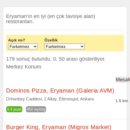
Eryaman'ın en iyi (en çok tavsiye alan)
restoranları.
Açık mı?
Özellik
179 sonuç bulundu. 0, 50 arası gösteriliyor.
Merkez Konum
Mesaf
Dominos Pizza, Eryaman (Galeria AVM)
Orhanbey Caddesi, 2 Altay, Etimesgut, Ankara
1.5 km.
4.4 puan
454 reyting
Burger King, Eryaman (Migros Market)