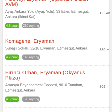
AVM)
Ayaş Ankara Yolu (Ayaş Yolu), 93 Etiler, Etimesgut,
1.3 km.
Ankara (İkinci Kat)
4.5 puan
210 reyting
Komagene, Eryaman
Subaşı Sokak, 32/18 Eryaman, Etimesgut, Ankara
330 m.
4.2 puan
148 reyting
Fırıncı Orhan, Eryaman (Okyanus
Plaza)
Amasya Beyannamesi Caddesi, 9010 Tunahan,
802 m.
Etimesgut, Ankara
4.6 puan
190 reyting