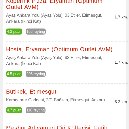
Kopernik Pizza, Eryaman (Optimum
Outlet AVM)
Ayaş Ankara Yolu (Ayaş Yolu), 93 Etiler, Etimesgut,
1.7 km.
Ankara (İkinci Kat)
4.3 puan
163 reyting
Hosta, Eryaman (Optimum Outlet AVM)
Ayaş Ankara Yolu (Ayaş Yolu), 93 Etiler, Etimesgut,
1.7 km.
Ankara (İkinci Kat)
4.5 puan
206 reyting
Butikek, Etimesgut
Karaçamur Caddesi, 2/C Bağlıca, Etimesgut, Ankara
6.2 km.
4.7 puan
116 reyting
Meşhur Adıyaman Çiğ Köftecisi, Fatih