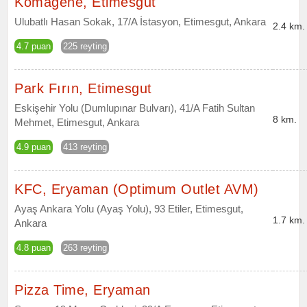
Komagene, Etimesgut
Ulubatlı Hasan Sokak, 17/A İstasyon, Etimesgut, Ankara
2.4 km.
4.7 puan
225 reyting
Park Fırın, Etimesgut
Eskişehir Yolu (Dumlupınar Bulvarı), 41/A Fatih Sultan
8 km.
Mehmet, Etimesgut, Ankara
4.9 puan
413 reyting
KFC, Eryaman (Optimum Outlet AVM)
Ayaş Ankara Yolu (Ayaş Yolu), 93 Etiler, Etimesgut,
1.7 km.
Ankara
4.8 puan
263 reyting
Pizza Time, Eryaman