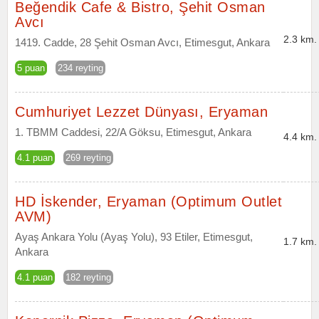
Beğendik Cafe & Bistro, Şehit Osman
Avcı
2.3 km.
1419. Cadde, 28 Şehit Osman Avcı, Etimesgut, Ankara
5 puan
234 reyting
Cumhuriyet Lezzet Dünyası, Eryaman
1. TBMM Caddesi, 22/A Göksu, Etimesgut, Ankara
4.4 km.
4.1 puan
269 reyting
HD İskender, Eryaman (Optimum Outlet
AVM)
Ayaş Ankara Yolu (Ayaş Yolu), 93 Etiler, Etimesgut,
1.7 km.
Ankara
4.1 puan
182 reyting