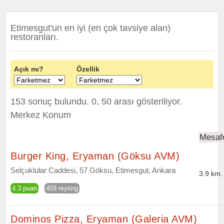
Etimesgut'un en iyi (en çok tavsiye alan)
restoranları.
Açık mı?
Özellik
153 sonuç bulundu. 0, 50 arası gösteriliyor.
Merkez Konum
Mesaf
Burger King, Eryaman (Göksu AVM)
Selçuklular Caddesi, 57 Göksu, Etimesgut, Ankara
3.9 km.
4.3 puan
459 reyting
Dominos Pizza, Eryaman (Galeria AVM)