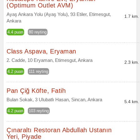
(Optimum Outlet AVM)
Ayaş Ankara Yolu (Ayaş Yolu), 93 Etiler, Etimesgut,
1.7 km.
Ankara
4.4 puan
80 reyting
Class Aspava, Eryaman
2. Cadde, 10 Eryaman, Etimesgut, Ankara
2.3 km.
4.2 puan
111 reyting
Pan Çiğ Köfte, Fatih
Bulan Sokak, 3 Ulubatlı Hasan, Sincan, Ankara
5.4 km.
4.2 puan
103 reyting
Çınaraltı Restoran Abdullah Ustanın
Yeri, Piyade