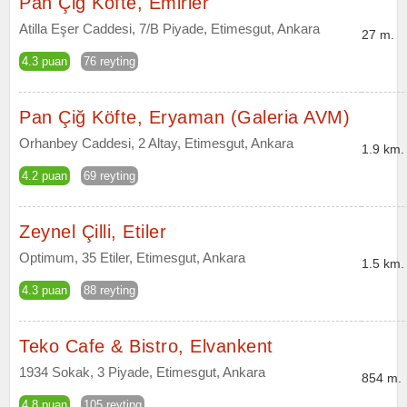
Pan Çiğ Köfte, Emirler
Atilla Eşer Caddesi, 7/B Piyade, Etimesgut, Ankara
27 m.
4.3 puan
76 reyting
Pan Çiğ Köfte, Eryaman (Galeria AVM)
Orhanbey Caddesi, 2 Altay, Etimesgut, Ankara
1.9 km.
4.2 puan
69 reyting
Zeynel Çilli, Etiler
Optimum, 35 Etiler, Etimesgut, Ankara
1.5 km.
4.3 puan
88 reyting
Teko Cafe & Bistro, Elvankent
1934 Sokak, 3 Piyade, Etimesgut, Ankara
854 m.
4.8 puan
105 reyting