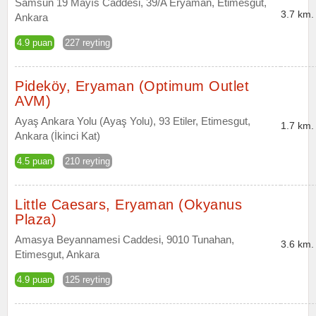
Samsun 19 Mayıs Caddesi, 39/A Eryaman, Etimesgut,
3.7 km.
Ankara
4.9 puan
227 reyting
Pideköy, Eryaman (Optimum Outlet
AVM)
Ayaş Ankara Yolu (Ayaş Yolu), 93 Etiler, Etimesgut,
1.7 km.
Ankara (İkinci Kat)
4.5 puan
210 reyting
Little Caesars, Eryaman (Okyanus
Plaza)
Amasya Beyannamesi Caddesi, 9010 Tunahan,
3.6 km.
Etimesgut, Ankara
4.9 puan
125 reyting