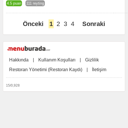
4.5 puan
111 reyting
Önceki
1
2
3
4
Sonraki
Hakkında
|
Kullanım Koşulları
|
Gizlilik
Restoran Yönetimi (Restoran Kaydı)
|
İletişim
15/0,928