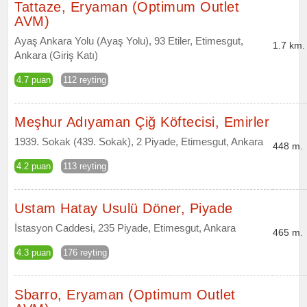
Tattaze, Eryaman (Optimum Outlet
AVM)
Ayaş Ankara Yolu (Ayaş Yolu), 93 Etiler, Etimesgut,
1.7 km.
Ankara (Giriş Katı)
4.7 puan
112 reyting
Meşhur Adıyaman Çiğ Köftecisi, Emirler
1939. Sokak (439. Sokak), 2 Piyade, Etimesgut, Ankara
448 m.
4.2 puan
113 reyting
Ustam Hatay Usulü Döner, Piyade
İstasyon Caddesi, 235 Piyade, Etimesgut, Ankara
465 m.
4.3 puan
176 reyting
Sbarro, Eryaman (Optimum Outlet