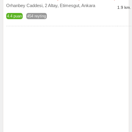
Orhanbey Caddesi, 2 Altay, Etimesgut, Ankara
1.9 km.
4.4 puan
454 reyting