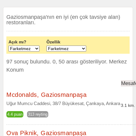
Gaziosmanpaşa'nın en iyi (en çok tavsiye alan)
restoranları.
Açık mı?
Özellik
97 sonuç bulundu. 0, 50 arası gösteriliyor.
Merkez
Konum
Mesaf
Mcdonalds, Gaziosmanpaşa
Uğur Mumcu Caddesi, 38/7 Büyükesat, Çankaya, Ankara
3.1 km.
4.4 puan
313 reyting
Ova Piknik, Gaziosmanpaşa