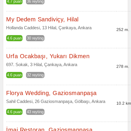
4.7 puan
36 reyting
My Dedem Sandiviçy, Hilal
Hollanda Caddesi, 13 Hilal, Çankaya, Ankara
252 m.
4.6 puan
30 reyting
Urfa Ocakbaşı, Yukarı Dikmen
697. Sokak, 3 Hilal, Çankaya, Ankara
278 m.
4.6 puan
32 reyting
Florya Wedding, Gaziosmanpaşa
Sahil Caddesi, 26 Gaziosmanpaşa, Gölbaşı, Ankara
10.2 km
4.6 puan
43 reyting
İmaj Restoran, Gaziosmanpaşa