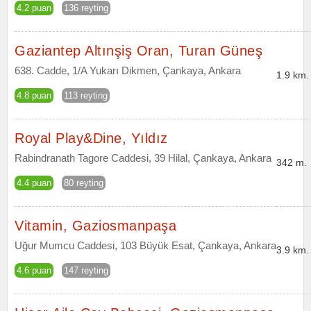
4.2 puan
136 reyting
Gaziantep Altınşiş Oran, Turan Güneş
638. Cadde, 1/A Yukarı Dikmen, Çankaya, Ankara
1.9 km.
4.8 puan
113 reyting
Royal Play&Dine, Yıldız
Rabindranath Tagore Caddesi, 39 Hilal, Çankaya, Ankara
342 m.
4.4 puan
80 reyting
Vitamin, Gaziosmanpaşa
Uğur Mumcu Caddesi, 103 Büyük Esat, Çankaya, Ankara
3.9 km.
4.6 puan
147 reyting