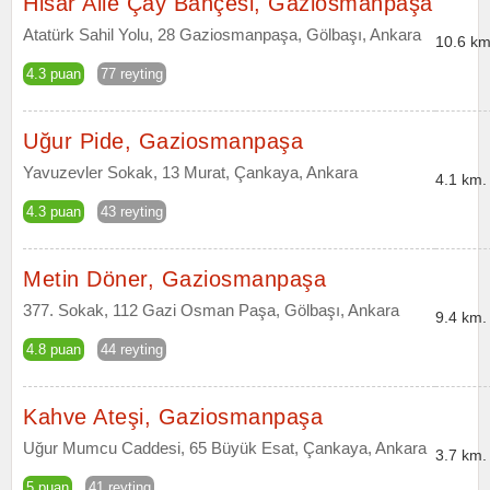
Hisar Aile Çay Bahçesi, Gaziosmanpaşa
Atatürk Sahil Yolu, 28 Gaziosmanpaşa, Gölbaşı, Ankara
10.6 km
4.3 puan
77 reyting
Uğur Pide, Gaziosmanpaşa
Yavuzevler Sokak, 13 Murat, Çankaya, Ankara
4.1 km.
4.3 puan
43 reyting
Metin Döner, Gaziosmanpaşa
377. Sokak, 112 Gazi Osman Paşa, Gölbaşı, Ankara
9.4 km.
4.8 puan
44 reyting
Kahve Ateşi, Gaziosmanpaşa
Uğur Mumcu Caddesi, 65 Büyük Esat, Çankaya, Ankara
3.7 km.
5 puan
41 reyting