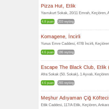
Pizza Hut, Etlik
Yavrukurt Sokak, 20/11 Emrah, Keçiören, 
4.8 puan
203 reyting
Komagene, İncirli
Yunus Emre Caddesi, 47/B İncirli, Keçiöre
4.6 puan
186 reyting
Escape The Black Club, Etlik
Afra Sokak (50. Sokak), 1 Ayvalı, Keçiören
4.6 puan
265 reyting
Meşhur Adıyaman Çiğ Köftecisi
Etlik Caddesi, 117/A Etlik, Keçiören, Ankar