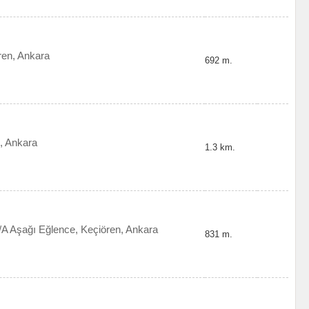
ren, Ankara
692 m.
n, Ankara
1.3 km.
/A Aşağı Eğlence, Keçiören, Ankara
831 m.