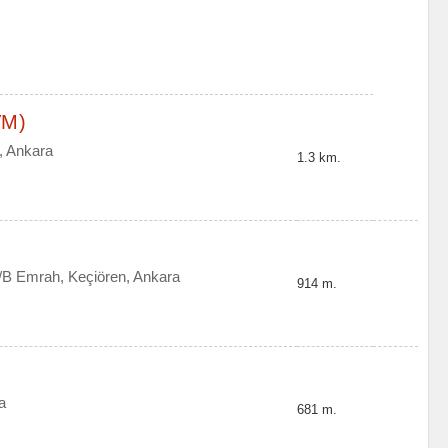
VM)
, Ankara
1.3 km.
/B Emrah, Keçiören, Ankara
914 m.
a
681 m.