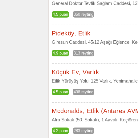
General Doktor Tevfik Sağlam Caddesi, 137
4.5 puan
350 reyting
Pideköy, Etlik
Giresun Caddesi, 45/12 Aşağı Eğlence, Ke
4.9 puan
313 reyting
Küçük Ev, Varlık
Etlik Yürüyüş Yolu, 125 Varlık, Yenimahall
4.5 puan
498 reyting
Mcdonalds, Etlik (Antares AV
Afra Sokak (50. Sokak), 1 Ayvalı, Keçiören
4.2 puan
283 reyting