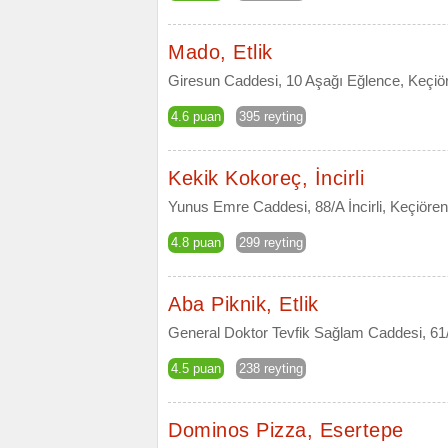
Mado, Etlik
Giresun Caddesi, 10 Aşağı Eğlence, Keçiö
4.6 puan
395 reyting
Kekik Kokoreç, İncirli
Yunus Emre Caddesi, 88/A İncirli, Keçiöre
4.8 puan
299 reyting
Aba Piknik, Etlik
General Doktor Tevfik Sağlam Caddesi, 61
4.5 puan
238 reyting
Dominos Pizza, Esertepe