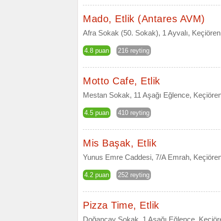
Mado, Etlik (Antares AVM)
Afra Sokak (50. Sokak), 1 Ayvalı, Keçiören
4.8 puan
216 reyting
Motto Cafe, Etlik
Mestan Sokak, 11 Aşağı Eğlence, Keçiören
4.5 puan
410 reyting
Mis Başak, Etlik
Yunus Emre Caddesi, 7/A Emrah, Keçiören
4.2 puan
252 reyting
Pizza Time, Etlik
Doğançay Sokak, 1 Aşağı Eğlence, Keçiör