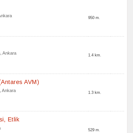
Ankara
950 m.
n, Ankara
1.4 km.
 (Antares AVM)
, Ankara
1.3 km.
, Etlik
a
529 m.