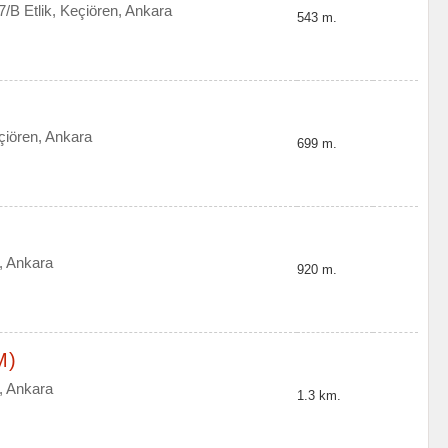
/B Etlik, Keçiören, Ankara
543 m.
çiören, Ankara
699 m.
e, Ankara
920 m.
M)
, Ankara
1.3 km.