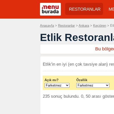
RESTORANLAR
M
Anasayfa
>
Restoranlar
>
Ankara
>
Keçiören
> Etl
Etlik Restoranl
Bu bölged
Etlik'in en iyi (en çok tavsiye alan) re
Açık mı?
Özellik
235 sonuç bulundu. 0, 50 arası göster