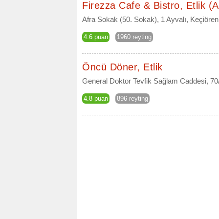
Firezza Cafe & Bistro, Etlik 
Afra Sokak (50. Sokak), 1 Ayvalı, Keçiören,
4.6 puan
1960 reyting
Öncü Döner, Etlik
General Doktor Tevfik Sağlam Caddesi, 70
4.8 puan
896 reyting