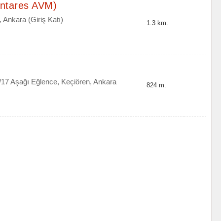
(Antares AVM)
 Ankara (Giriş Katı)
1.3 km.
/17 Aşağı Eğlence, Keçiören, Ankara
824 m.