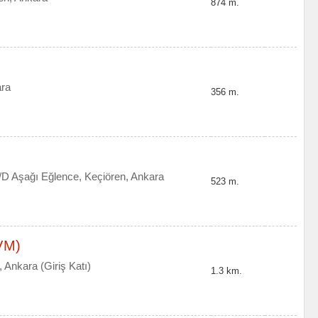
874 m.
ara
356 m.
/D Aşağı Eğlence, Keçiören, Ankara
523 m.
AVM)
 Ankara (Giriş Katı)
1.3 km.