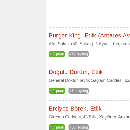
Burger King, Etlik (Antares A
Afra Sokak (50. Sokak), 1 Ayvalı, Keçiören
4.5 puan
479 reyting
Doğulu Dürüm, Etlik
General Doktor Tevfik Sağlam Caddesi, 62
4.1 puan
719 reyting
Erciyes Börek, Etlik
Giresun Caddesi, 43 Etlik, Keçiören, Ankar
4.7 puan
730 reyting