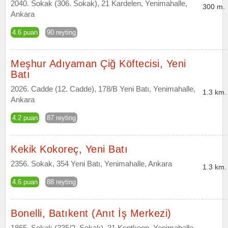
2040. Sokak (306. Sokak), 21 Kardelen, Yenimahalle,
300 m.
Ankara
4.6 puan
90 reyting
Meşhur Adıyaman Çiğ Köftecisi, Yeni
Batı
2026. Cadde (12. Cadde), 178/B Yeni Batı, Yenimahalle,
1.3 km.
Ankara
4.2 puan
87 reyting
Kekik Kokoreç, Yeni Batı
2356. Sokak, 354 Yeni Batı, Yenimahalle, Ankara
1.3 km.
4.6 puan
88 reyting
Bonelli, Batıkent (Anıt İş Merkezi)
1865. Sokak (235/2. Sokak), 31 Kentkoop, Yenimahalle,