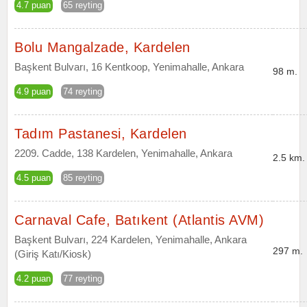
4.7 puan
65 reyting
Bolu Mangalzade, Kardelen
Başkent Bulvarı, 16 Kentkoop, Yenimahalle, Ankara
98 m.
4.9 puan
74 reyting
Tadım Pastanesi, Kardelen
2209. Cadde, 138 Kardelen, Yenimahalle, Ankara
2.5 km.
4.5 puan
85 reyting
Carnaval Cafe, Batıkent (Atlantis AVM)
Başkent Bulvarı, 224 Kardelen, Yenimahalle, Ankara
297 m.
(Giriş Katı/Kiosk)
4.2 puan
77 reyting