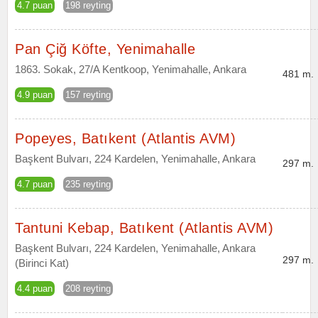
4.7 puan
198 reyting
Pan Çiğ Köfte, Yenimahalle
1863. Sokak, 27/A Kentkoop, Yenimahalle, Ankara
481 m.
4.9 puan
157 reyting
Popeyes, Batıkent (Atlantis AVM)
Başkent Bulvarı, 224 Kardelen, Yenimahalle, Ankara
297 m.
4.7 puan
235 reyting
Tantuni Kebap, Batıkent (Atlantis AVM)
Başkent Bulvarı, 224 Kardelen, Yenimahalle, Ankara
297 m.
(Birinci Kat)
4.4 puan
208 reyting