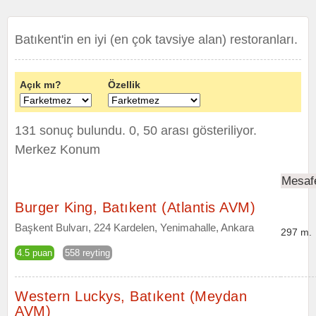
Batıkent'in en iyi (en çok tavsiye alan) restoranları.
Açık mı?
Özellik
131 sonuç bulundu. 0, 50 arası gösteriliyor.
Merkez Konum
Mesaf
Burger King, Batıkent (Atlantis AVM)
Başkent Bulvarı, 224 Kardelen, Yenimahalle, Ankara
297 m.
4.5 puan
558 reyting
Western Luckys, Batıkent (Meydan
AVM)