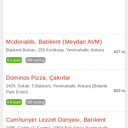
Mcdonalds, Batıkent (Meydan AVM)
Batıkent Bulvarı, 255 Kentkoop, Yenimahalle, Ankara
427 m.
4.4 puan
488 reyting
Dominos Pizza, Çakırlar
2429. Sokak, 5 Batıkent, Yenimahalle, Ankara (Botanik
803 m.
Park Evleri)
4.9 puan
638 reyting
Cumhuriyet Lezzet Dünyası, Batıkent
1695. Cadde (1. Cadde), 105/A Batı Sitesi, Yenimahalle,