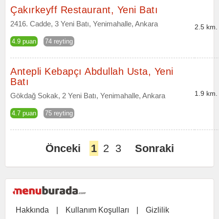
Çakırkeyff Restaurant, Yeni Batı
2416. Cadde, 3 Yeni Batı, Yenimahalle, Ankara
2.5 km.
4.9 puan
74 reyting
Antepli Kebapçı Abdullah Usta, Yeni
Batı
1.9 km.
Gökdağ Sokak, 2 Yeni Batı, Yenimahalle, Ankara
4.7 puan
75 reyting
Önceki
1
2
3
Sonraki
Hakkında
|
Kullanım Koşulları
|
Gizlilik