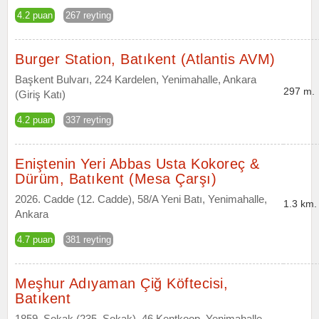
4.2 puan
267 reyting
Burger Station, Batıkent (Atlantis AVM)
Başkent Bulvarı, 224 Kardelen, Yenimahalle, Ankara
297 m.
(Giriş Katı)
4.2 puan
337 reyting
Eniştenin Yeri Abbas Usta Kokoreç &
Dürüm, Batıkent (Mesa Çarşı)
2026. Cadde (12. Cadde), 58/A Yeni Batı, Yenimahalle,
1.3 km.
Ankara
4.7 puan
381 reyting
Meşhur Adıyaman Çiğ Köftecisi,
Batıkent
1859. Sokak (235. Sokak), 46 Kentkoop, Yenimahalle,