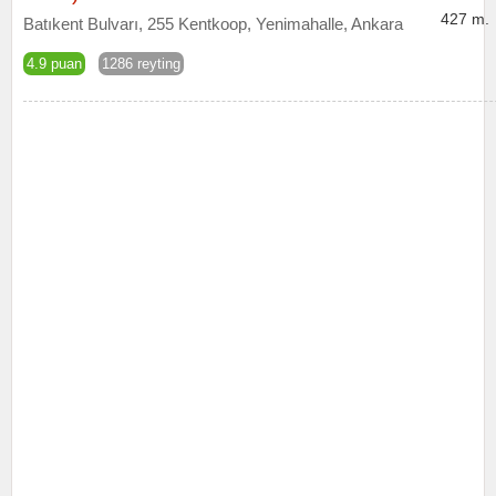
427 m.
Batıkent Bulvarı, 255 Kentkoop, Yenimahalle, Ankara
4.9 puan
1286 reyting