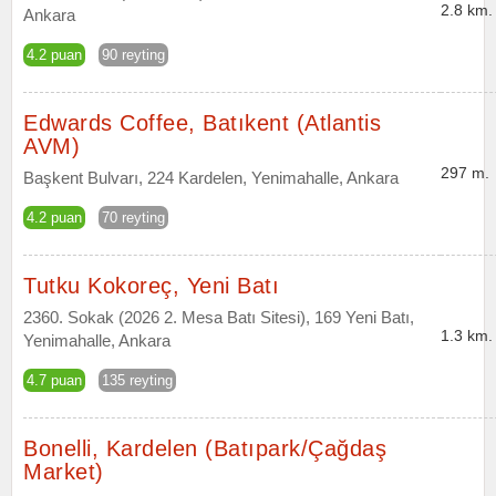
2.8 km.
Ankara
4.2 puan
90 reyting
Edwards Coffee, Batıkent (Atlantis
AVM)
297 m.
Başkent Bulvarı, 224 Kardelen, Yenimahalle, Ankara
4.2 puan
70 reyting
Tutku Kokoreç, Yeni Batı
2360. Sokak (2026 2. Mesa Batı Sitesi), 169 Yeni Batı,
1.3 km.
Yenimahalle, Ankara
4.7 puan
135 reyting
Bonelli, Kardelen (Batıpark/Çağdaş
Market)