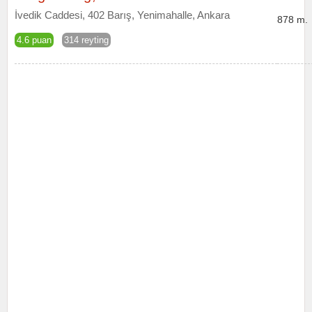
İvedik Caddesi, 402 Barış, Yenimahalle, Ankara
878 m.
4.6 puan
314 reyting