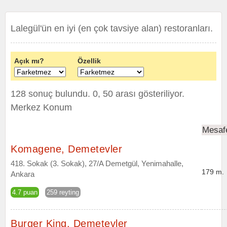
Lalegül'ün en iyi (en çok tavsiye alan) restoranları.
Açık mı?
Özellik
128 sonuç bulundu. 0, 50 arası gösteriliyor.
Merkez Konum
Mesaf
Komagene, Demetevler
418. Sokak (3. Sokak), 27/A Demetgül, Yenimahalle,
179 m.
Ankara
4.7 puan
259 reyting
Burger King, Demetevler