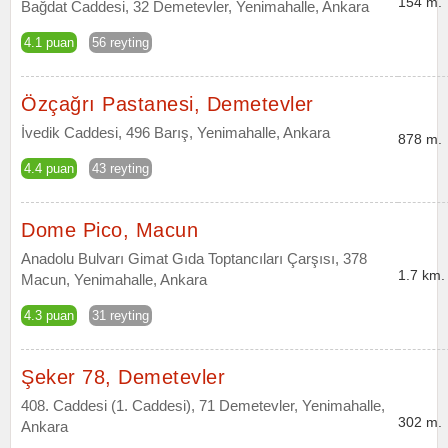
154 m.
Bağdat Caddesi, 32 Demetevler, Yenimahalle, Ankara
4.1 puan
56 reyting
Özçağrı Pastanesi, Demetevler
İvedik Caddesi, 496 Barış, Yenimahalle, Ankara
878 m.
4.4 puan
43 reyting
Dome Pico, Macun
Anadolu Bulvarı Gimat Gıda Toptancıları Çarşısı, 378
1.7 km.
Macun, Yenimahalle, Ankara
4.3 puan
31 reyting
Şeker 78, Demetevler
408. Caddesi (1. Caddesi), 71 Demetevler, Yenimahalle,
302 m.
Ankara