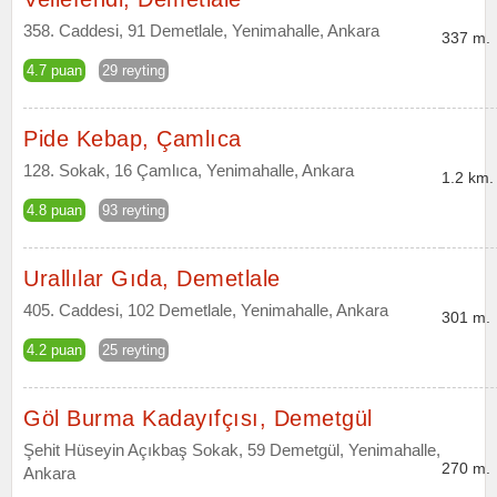
358. Caddesi, 91 Demetlale, Yenimahalle, Ankara
337 m.
4.7 puan
29 reyting
Pide Kebap, Çamlıca
128. Sokak, 16 Çamlıca, Yenimahalle, Ankara
1.2 km.
4.8 puan
93 reyting
Urallılar Gıda, Demetlale
405. Caddesi, 102 Demetlale, Yenimahalle, Ankara
301 m.
4.2 puan
25 reyting
Göl Burma Kadayıfçısı, Demetgül
Şehit Hüseyin Açıkbaş Sokak, 59 Demetgül, Yenimahalle,
270 m.
Ankara