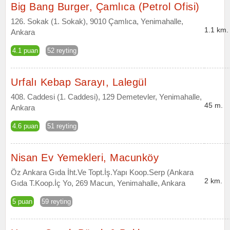
Big Bang Burger, Çamlıca (Petrol Ofisi)
126. Sokak (1. Sokak), 9010 Çamlıca, Yenimahalle,
1.1 km.
Ankara
4.1 puan
52 reyting
Urfalı Kebap Sarayı, Lalegül
408. Caddesi (1. Caddesi), 129 Demetevler, Yenimahalle,
45 m.
Ankara
4.6 puan
51 reyting
Nisan Ev Yemekleri, Macunköy
Öz Ankara Gıda İht.Ve Topt.İş.Yapı Koop.Serp (Ankara
2 km.
Gıda T.Koop.İç Yo, 269 Macun, Yenimahalle, Ankara
5 puan
59 reyting