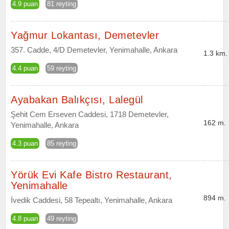
4.9 puan
81 reyting
Yağmur Lokantası, Demetevler
357. Cadde, 4/D Demetevler, Yenimahalle, Ankara
1.3 km.
4.4 puan
59 reyting
Ayabakan Balıkçısı, Lalegül
Şehit Cem Erseven Caddesi, 1718 Demetevler,
162 m.
Yenimahalle, Ankara
4.3 puan
85 reyting
Yörük Evi Kafe Bistro Restaurant,
Yenimahalle
894 m.
İvedik Caddesi, 58 Tepealtı, Yenimahalle, Ankara
4.8 puan
49 reyting