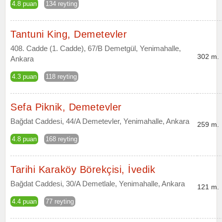
4.8 puan
134 reyting
Tantuni King, Demetevler
408. Cadde (1. Cadde), 67/B Demetgül, Yenimahalle,
302 m.
Ankara
4.3 puan
118 reyting
Sefa Piknik, Demetevler
Bağdat Caddesi, 44/A Demetevler, Yenimahalle, Ankara
259 m.
4.8 puan
168 reyting
Tarihi Karaköy Börekçisi, İvedik
Bağdat Caddesi, 30/A Demetlale, Yenimahalle, Ankara
121 m.
4.4 puan
77 reyting