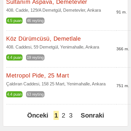
Sultanım Aspava, Demetevler
408. Cadde, 129/A Demetgül, Demetevler, Ankara
91 m.
4.5 puan
46 reyting
Köz Dürümcüsü, Demetlale
408. Caddesi, 59 Demetgül, Yenimahalle, Ankara
366 m.
4.4 puan
19 reyting
Metropol Pide, 25 Mart
Çaldıran Caddesi, 158 25 Mart, Yenimahalle, Ankara
751 m.
4.4 puan
63 reyting
Önceki
1
2
3
Sonraki