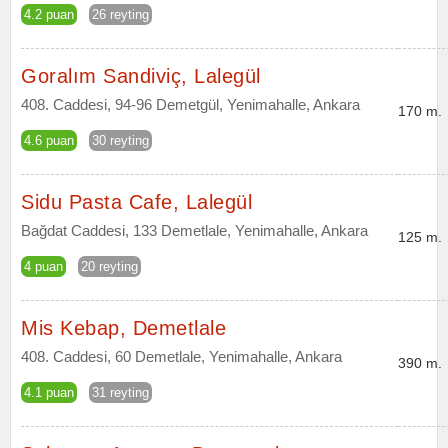
4.2 puan
26 reyting
Goralım Sandiviç, Lalegül
408. Caddesi, 94-96 Demetgül, Yenimahalle, Ankara
170 m.
4.6 puan
30 reyting
Sidu Pasta Cafe, Lalegül
Bağdat Caddesi, 133 Demetlale, Yenimahalle, Ankara
125 m.
4 puan
20 reyting
Mis Kebap, Demetlale
408. Caddesi, 60 Demetlale, Yenimahalle, Ankara
390 m.
4.1 puan
31 reyting