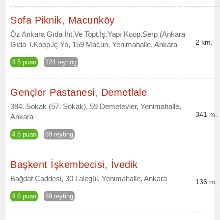
Sofa Piknik, Macunköy
Öz Ankara Gıda İht.Ve Topt.İş.Yapı Koop.Serp (Ankara
2 km.
Gıda T.Koop.İç Yo, 159 Macun, Yenimahalle, Ankara
4.5 puan
124 reyting
Gençler Pastanesi, Demetlale
384. Sokak (57. Sokak), 59 Demetevler, Yenimahalle,
341 m.
Ankara
4.8 puan
89 reyting
Başkent İşkembecisi, İvedik
Bağdat Caddesi, 30 Lalegül, Yenimahalle, Ankara
136 m.
4.6 puan
69 reyting