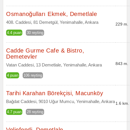
Osmanoğulları Ekmek, Demetlale
408. Caddesi, 81 Demetgül, Yenimahalle, Ankara
229 m.
4.4 puan
30 reyting
Cadde Gurme Cafe & Bistro,
Demetevler
843 m.
Vatan Caddesi, 13 Demetlale, Yenimahalle, Ankara
4 puan
106 reyting
Tarihi Karahan Börekçisi, Macunköy
Bağdat Caddesi, 9010 Uğur Mumcu, Yenimahalle, Ankara
1.6 km.
4.7 puan
28 reyting
Veliefendi, Demetlale