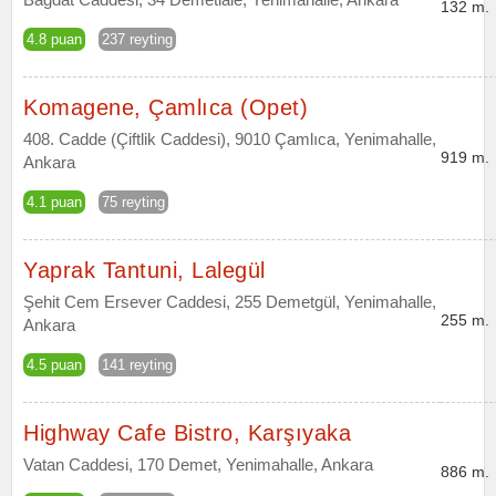
132 m.
4.8 puan
237 reyting
Komagene, Çamlıca (Opet)
408. Cadde (Çiftlik Caddesi), 9010 Çamlıca, Yenimahalle,
919 m.
Ankara
4.1 puan
75 reyting
Yaprak Tantuni, Lalegül
Şehit Cem Ersever Caddesi, 255 Demetgül, Yenimahalle,
255 m.
Ankara
4.5 puan
141 reyting
Highway Cafe Bistro, Karşıyaka
Vatan Caddesi, 170 Demet, Yenimahalle, Ankara
886 m.