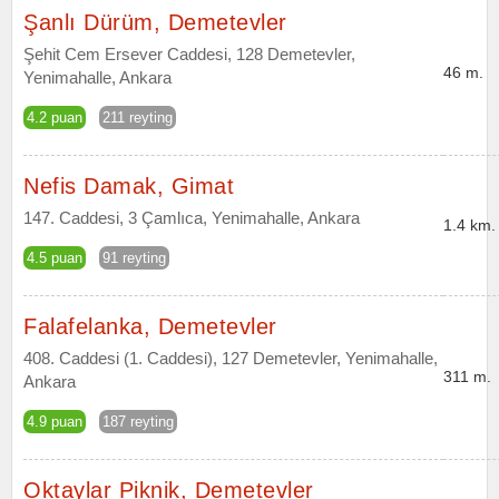
Şanlı Dürüm, Demetevler
Şehit Cem Ersever Caddesi, 128 Demetevler,
46 m.
Yenimahalle, Ankara
4.2 puan
211 reyting
Nefis Damak, Gimat
147. Caddesi, 3 Çamlıca, Yenimahalle, Ankara
1.4 km.
4.5 puan
91 reyting
Falafelanka, Demetevler
408. Caddesi (1. Caddesi), 127 Demetevler, Yenimahalle,
311 m.
Ankara
4.9 puan
187 reyting
Oktaylar Piknik, Demetevler