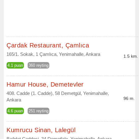
Çardak Restaurant, Çamlıca
165/1. Sokak, 1 Çamlıca, Yenimahalle, Ankara
1.5 km.
4.1 puan
360 reyting
Hamur House, Demetevler
408. Cadde (1. Cadde), 58 Demetgül, Yenimahalle,
96 m.
Ankara
4.6 puan
251 reyting
Kumrucu Sinan, Lalegül
Bağdat Caddesi, 34 Demetlale, Yenimahalle, Ankara