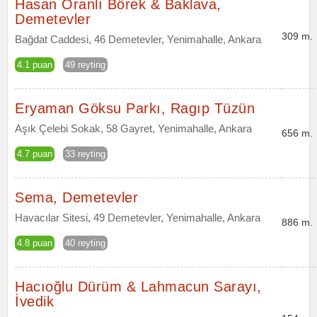
Hasan Oranlı Börek & Baklava,
Demetevler
309 m.
Bağdat Caddesi, 46 Demetevler, Yenimahalle, Ankara
4.1 puan
49 reyting
Eryaman Göksu Parkı, Ragıp Tüzün
Aşık Çelebi Sokak, 58 Gayret, Yenimahalle, Ankara
656 m.
4.7 puan
33 reyting
Sema, Demetevler
Havacılar Sitesi, 49 Demetevler, Yenimahalle, Ankara
886 m.
4.8 puan
40 reyting
Hacıoğlu Dürüm & Lahmacun Sarayı,
İvedik