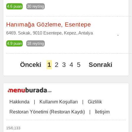
4.6 puan
30 reyting
Hanımağa Gözleme, Esentepe
6469. Sokak, 9010 Esentepe, Kepez, Antalya
-
4.9 puan
18 reyting
Önceki
1
2
3
4
5
Sonraki
Hakkında
|
Kullanım Koşulları
|
Gizlilik
Restoran Yönetimi (Restoran Kaydı)
|
İletişim
15/0,133