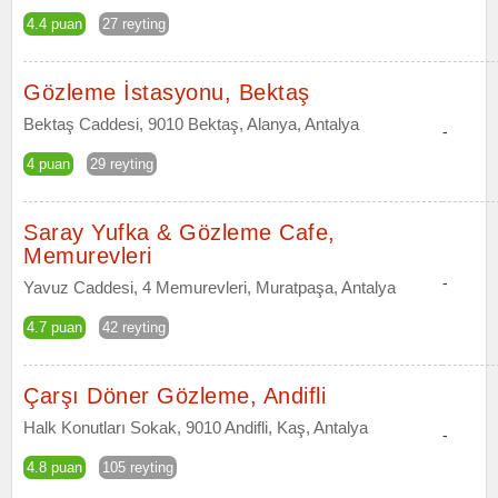
4.4 puan
27 reyting
Gözleme İstasyonu, Bektaş
Bektaş Caddesi, 9010 Bektaş, Alanya, Antalya
-
4 puan
29 reyting
Saray Yufka & Gözleme Cafe,
Memurevleri
-
Yavuz Caddesi, 4 Memurevleri, Muratpaşa, Antalya
4.7 puan
42 reyting
Çarşı Döner Gözleme, Andifli
Halk Konutları Sokak, 9010 Andifli, Kaş, Antalya
-
4.8 puan
105 reyting