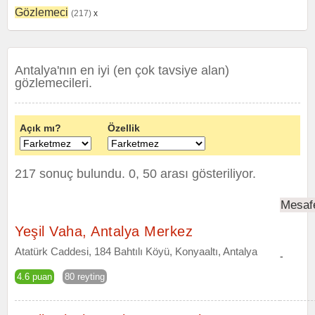
Gözlemeci
(217)
x
Antalya'nın en iyi (en çok tavsiye alan)
gözlemecileri.
Açık mı?
Özellik
217 sonuç bulundu. 0, 50 arası gösteriliyor.
Mesaf
Yeşil Vaha, Antalya Merkez
Atatürk Caddesi, 184 Bahtılı Köyü, Konyaaltı, Antalya
-
4.6 puan
80 reyting