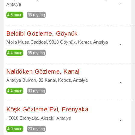
-
Antalya
4.6 puan
33 reyting
Beldibi Gözleme, Göynük
Molla Musa Caddesi, 9010 Göynük, Kemer, Antalya
-
4.4 puan
35 reyting
Naldöken Gözleme, Kanal
Antalya Bulvarı, 32 Kanal, Kepez, Antalya
-
4.4 puan
30 reyting
Köşk Gözleme Evi, Erenyaka
, 9010 Erenyaka, Akseki, Antalya
-
4.9 puan
20 reyting