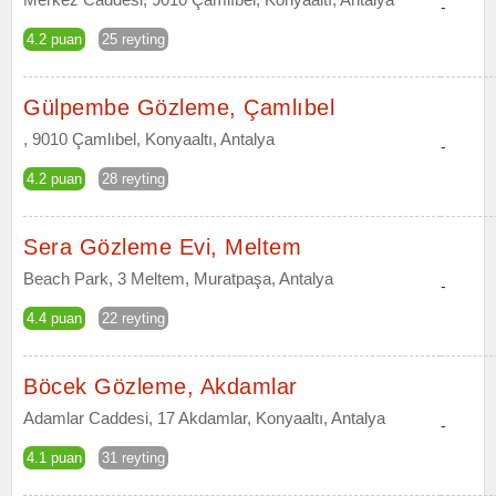
-
4.2 puan
25 reyting
Gülpembe Gözleme, Çamlıbel
, 9010 Çamlıbel, Konyaaltı, Antalya
-
4.2 puan
28 reyting
Sera Gözleme Evi, Meltem
Beach Park, 3 Meltem, Muratpaşa, Antalya
-
4.4 puan
22 reyting
Böcek Gözleme, Akdamlar
Adamlar Caddesi, 17 Akdamlar, Konyaaltı, Antalya
-
4.1 puan
31 reyting