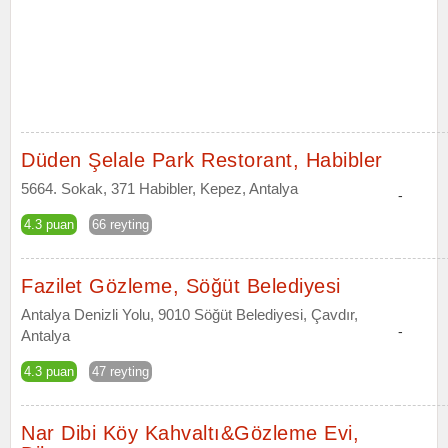
Düden Şelale Park Restorant, Habibler
5664. Sokak, 371 Habibler, Kepez, Antalya
-
4.3 puan
66 reyting
Fazilet Gözleme, Söğüt Belediyesi
Antalya Denizli Yolu, 9010 Söğüt Belediyesi, Çavdır,
-
Antalya
4.3 puan
47 reyting
Nar Dibi Köy Kahvaltı&Gözleme Evi,