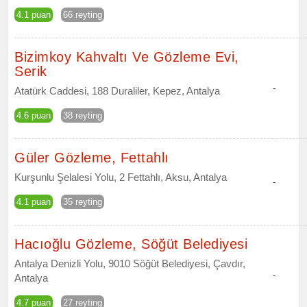
4.1 puan
66 reyting
Bizimkoy Kahvaltı Ve Gözleme Evi,
Serik
-
Atatürk Caddesi, 188 Duraliler, Kepez, Antalya
4.6 puan
38 reyting
Güler Gözleme, Fettahlı
Kurşunlu Şelalesi Yolu, 2 Fettahlı, Aksu, Antalya
-
4.1 puan
35 reyting
Hacıoğlu Gözleme, Söğüt Belediyesi
Antalya Denizli Yolu, 9010 Söğüt Belediyesi, Çavdır,
-
Antalya
4.7 puan
27 reyting