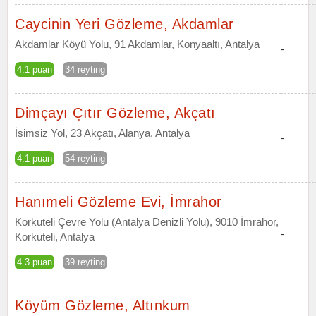
Caycinin Yeri Gözleme, Akdamlar
Akdamlar Köyü Yolu, 91 Akdamlar, Konyaaltı, Antalya
-
4.1 puan
34 reyting
Dimçayı Çıtır Gözleme, Akçatı
İsimsiz Yol, 23 Akçatı, Alanya, Antalya
-
4.1 puan
54 reyting
Hanımeli Gözleme Evi, İmrahor
Korkuteli Çevre Yolu (Antalya Denizli Yolu), 9010 İmrahor,
-
Korkuteli, Antalya
4.3 puan
39 reyting
Köyüm Gözleme, Altınkum