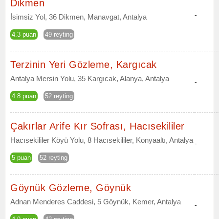
Dikmen
-
İsimsiz Yol, 36 Dikmen, Manavgat, Antalya
4.3 puan
49 reyting
Terzinin Yeri Gözleme, Kargıcak
Antalya Mersin Yolu, 35 Kargıcak, Alanya, Antalya
-
4.8 puan
52 reyting
Çakırlar Arife Kır Sofrası, Hacısekililer
Hacısekililer Köyü Yolu, 8 Hacısekililer, Konyaaltı, Antalya
-
5 puan
52 reyting
Göynük Gözleme, Göynük
Adnan Menderes Caddesi, 5 Göynük, Kemer, Antalya
-