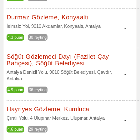
Durmaz Gözleme, Konyaaltı
İsimsiz Yol, 9010 Akdamlar, Konyaaltı, Antalya
-
4.3 puan
30 reyting
Söğüt Gözlemeci Dayı (Fazilet Çay
Bahçesi), Söğüt Belediyesi
Antalya Denizli Yolu, 9010 Söğüt Belediyesi, Çavdır,
-
Antalya
4.9 puan
36 reyting
Hayriyes Gözleme, Kumluca
Çıralı Yolu, 4 Ulupınar Merkez, Ulupınar, Antalya
-
4.6 puan
29 reyting