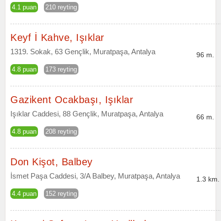
4.1 puan
210 reyting
Keyf İ Kahve, Işıklar
1319. Sokak, 63 Gençlik, Muratpaşa, Antalya
96 m.
4.8 puan
173 reyting
Gazikent Ocakbaşı, Işıklar
Işıklar Caddesi, 88 Gençlik, Muratpaşa, Antalya
66 m.
4.8 puan
208 reyting
Don Kişot, Balbey
İsmet Paşa Caddesi, 3/A Balbey, Muratpaşa, Antalya
1.3 km.
4.4 puan
152 reyting