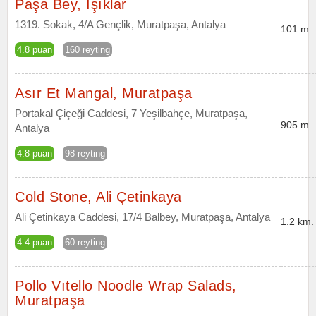
Paşa Bey, Işıklar
1319. Sokak, 4/A Gençlik, Muratpaşa, Antalya
101 m.
4.8 puan
160 reyting
Asır Et Mangal, Muratpaşa
Portakal Çiçeği Caddesi, 7 Yeşilbahçe, Muratpaşa,
905 m.
Antalya
4.8 puan
98 reyting
Cold Stone, Ali Çetinkaya
Ali Çetinkaya Caddesi, 17/4 Balbey, Muratpaşa, Antalya
1.2 km.
4.4 puan
60 reyting
Pollo Vıtello Noodle Wrap Salads,
Muratpaşa