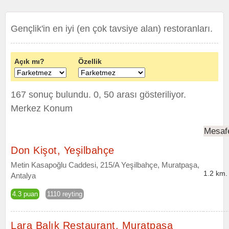
Gençlik'in en iyi (en çok tavsiye alan) restoranları.
Açık mı?
Özellik
167 sonuç bulundu. 0, 50 arası gösteriliyor.
Merkez Konum
Mesaf
Don Kişot, Yeşilbahçe
Metin Kasapoğlu Caddesi, 215/A Yeşilbahçe, Muratpaşa,
1.2 km.
Antalya
4.3 puan
1110 reyting
Lara Balık Restaurant, Muratpaşa