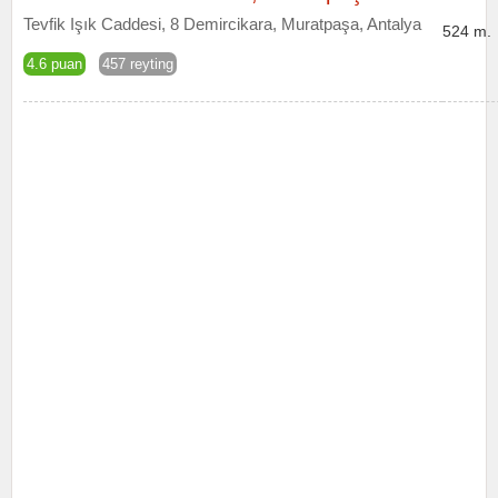
Tevfik Işık Caddesi, 8 Demircikara, Muratpaşa, Antalya
524 m.
4.6 puan
457 reyting