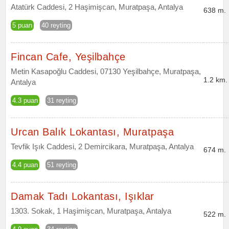
Atatürk Caddesi, 2 Haşimişcan, Muratpaşa, Antalya
638 m.
5 puan
40 reyting
Fincan Cafe, Yeşilbahçe
Metin Kasapoğlu Caddesi, 07130 Yeşilbahçe, Muratpaşa,
1.2 km.
Antalya
4.3 puan
31 reyting
Urcan Balık Lokantası, Muratpaşa
Tevfik Işık Caddesi, 2 Demircikara, Muratpaşa, Antalya
674 m.
4.4 puan
51 reyting
Damak Tadı Lokantası, Işıklar
1303. Sokak, 1 Haşimişcan, Muratpaşa, Antalya
522 m.