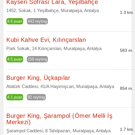
Kayseri Sofrası Lara, Yeşilbahçe
1452. Sokak, 1 Yeşilbahçe, Muratpaşa, Antalya
1.3 km.
4.6 puan
443 reyting
Kubi Kahve Evi, Kılınçarslan
Park Sokak, 14 Kılınçarslan, Muratpaşa, Antalya
583 m.
4.5 puan
158 reyting
Burger King, Üçkapılar
Atatürk Caddesi, 41/A Haşimişcan, Muratpaşa, Antalya
854 m.
4.1 puan
82 reyting
Burger King, Şarampol (Ömer Melli İş
Merkezi)
1.7 km.
Şarampol Caddesi, 8 Tahılpazarı, Muratpaşa, Antalya