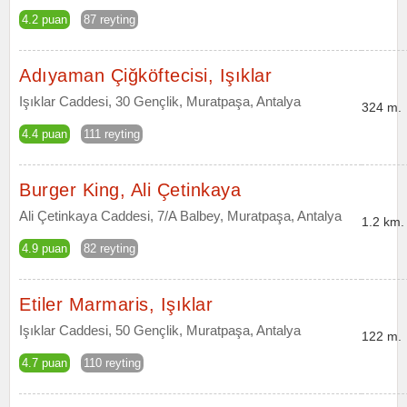
4.2 puan
87 reyting
Adıyaman Çiğköftecisi, Işıklar
Işıklar Caddesi, 30 Gençlik, Muratpaşa, Antalya
324 m.
4.4 puan
111 reyting
Burger King, Ali Çetinkaya
Ali Çetinkaya Caddesi, 7/A Balbey, Muratpaşa, Antalya
1.2 km.
4.9 puan
82 reyting
Etiler Marmaris, Işıklar
Işıklar Caddesi, 50 Gençlik, Muratpaşa, Antalya
122 m.
4.7 puan
110 reyting