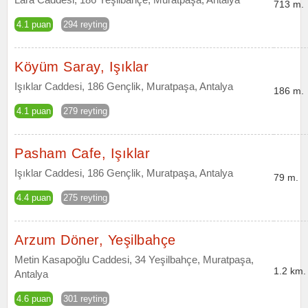
713 m.
4.1 puan
294 reyting
Köyüm Saray, Işıklar
Işıklar Caddesi, 186 Gençlik, Muratpaşa, Antalya
186 m.
4.1 puan
279 reyting
Pasham Cafe, Işıklar
Işıklar Caddesi, 186 Gençlik, Muratpaşa, Antalya
79 m.
4.4 puan
275 reyting
Arzum Döner, Yeşilbahçe
Metin Kasapoğlu Caddesi, 34 Yeşilbahçe, Muratpaşa,
1.2 km.
Antalya
4.6 puan
301 reyting