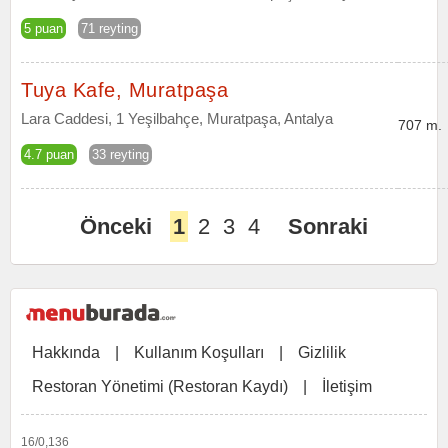
5 puan
71 reyting
Tuya Kafe, Muratpaşa
Lara Caddesi, 1 Yeşilbahçe, Muratpaşa, Antalya
707 m.
4.7 puan
33 reyting
Önceki
1
2
3
4
Sonraki
Hakkında
|
Kullanım Koşulları
|
Gizlilik
Restoran Yönetimi (Restoran Kaydı)
|
İletişim
16/0,136