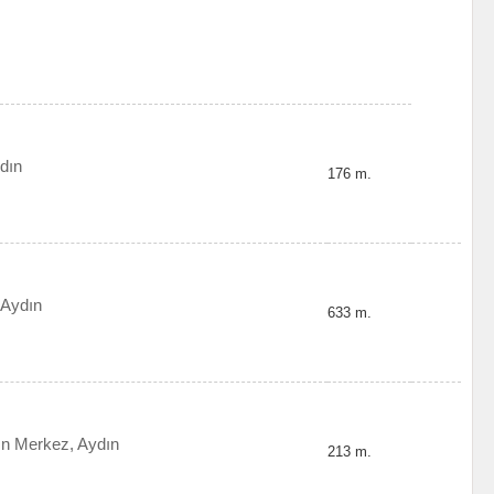
dın
176 m.
 Aydın
633 m.
ın Merkez, Aydın
213 m.