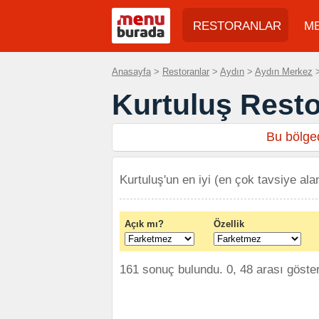
RESTORANLAR
M
Anasayfa
>
Restoranlar
>
Aydın
>
Aydın Merkez
>
Kurtuluş Resto
Bu bölged
Kurtuluş'un en iyi (en çok tavsiye alan
Açık mı?
Özellik
161 sonuç bulundu. 0, 48 arası göster