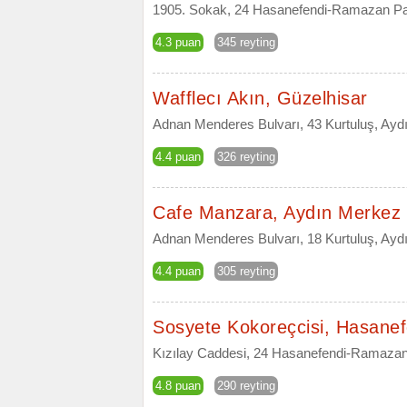
1905. Sokak, 24 Hasanefendi-Ramazan Pa
4.3 puan
345 reyting
Wafflecı Akın, Güzelhisar
Adnan Menderes Bulvarı, 43 Kurtuluş, Ayd
4.4 puan
326 reyting
Cafe Manzara, Aydın Merkez
Adnan Menderes Bulvarı, 18 Kurtuluş, Ayd
4.4 puan
305 reyting
Sosyete Kokoreçcisi, Hasane
Kızılay Caddesi, 24 Hasanefendi-Ramazan
4.8 puan
290 reyting