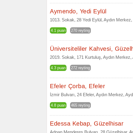
Aymendo, Yedi Eylül
1013. Sokak, 28 Yedi Eylül, Aydın Merkez,
4.1 puan
270 reyting
Üniversiteliler Kahvesi, Güzel
2019. Sokak, 171 Kurtuluş, Aydın Merkez,
4.3 puan
272 reyting
Efeler Çorba, Efeler
İzmir Bulvarı, 24 Efeler, Aydın Merkez, Ayd
4.8 puan
465 reyting
Edessa Kebap, Güzelhisar
Adnan Menderes Bulvarı, 28 Güzelhisar, A