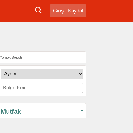
Giriş
|
Kaydol
Yemek Sepeti
Mutfak