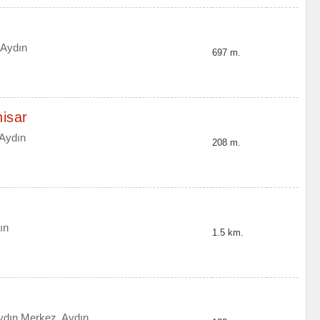
 Aydın
697 m.
hisar
 Aydın
208 m.
ın
1.5 km.
ydın Merkez, Aydın