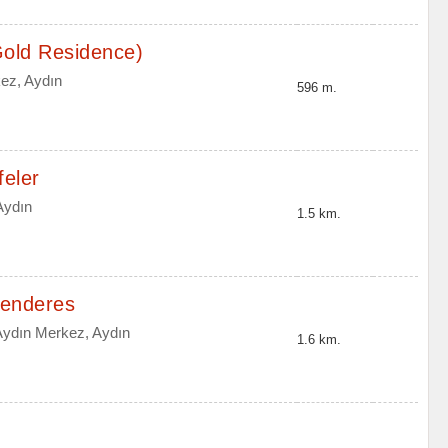
Gold Residence)
kez, Aydın
596 m.
feler
Aydın
1.5 km.
Menderes
Aydın Merkez, Aydın
1.6 km.