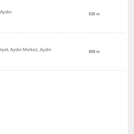
 Aydın
630 m.
riyet, Aydın Merkez, Aydın
609 m.