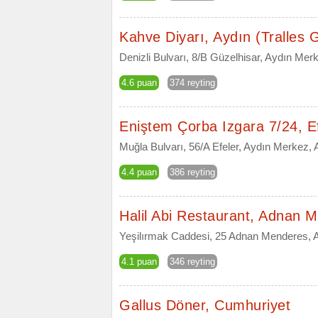
Kahve Diyarı, Aydın (Tralles 
Denizli Bulvarı, 8/B Güzelhisar, Aydın Mer
4.6 puan
374 reyting
Eniştem Çorba Izgara 7/24, E
Muğla Bulvarı, 56/A Efeler, Aydın Merkez, 
4.4 puan
386 reyting
Halil Abi Restaurant, Adnan 
Yeşilırmak Caddesi, 25 Adnan Menderes, 
4.1 puan
346 reyting
Gallus Döner, Cumhuriyet