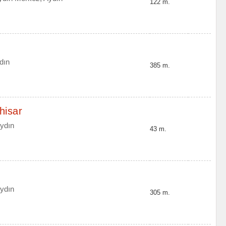
122 m.
dın
385 m.
hisar
Aydın
43 m.
Aydın
305 m.