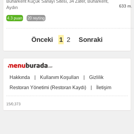
Buharkent Küçük Sanayi Sitesi, 34 Zafer, Buharkent,
633 m.
Aydın
4.3 puan
20 reyting
Önceki
1
2
Sonraki
Hakkında
|
Kullanım Koşulları
|
Gizlilik
Restoran Yönetimi (Restoran Kaydı)
|
İletişim
15/0,373