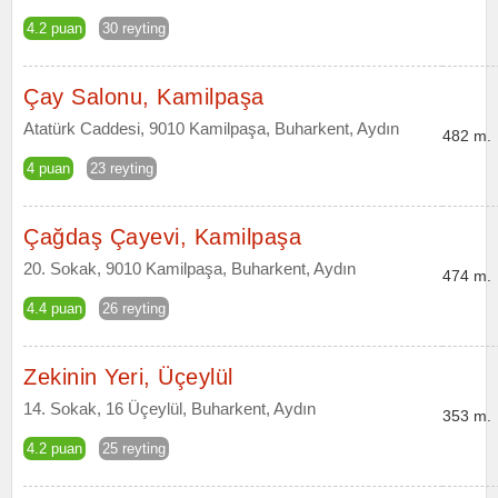
4.2 puan
30 reyting
Çay Salonu, Kamilpaşa
Atatürk Caddesi, 9010 Kamilpaşa, Buharkent, Aydın
482 m.
4 puan
23 reyting
Çağdaş Çayevi, Kamilpaşa
20. Sokak, 9010 Kamilpaşa, Buharkent, Aydın
474 m.
4.4 puan
26 reyting
Zekinin Yeri, Üçeylül
14. Sokak, 16 Üçeylül, Buharkent, Aydın
353 m.
4.2 puan
25 reyting