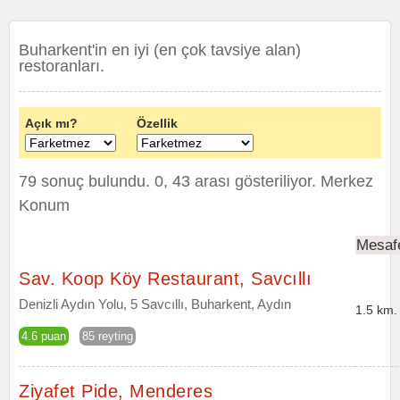
Buharkent'in en iyi (en çok tavsiye alan)
restoranları.
Açık mı?
Özellik
79 sonuç bulundu. 0, 43 arası gösteriliyor.
Merkez
Konum
Mesaf
Sav. Koop Köy Restaurant, Savcıllı
Denizli Aydın Yolu, 5 Savcıllı, Buharkent, Aydın
1.5 km.
4.6 puan
85 reyting
Ziyafet Pide, Menderes