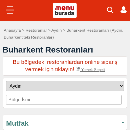
Anasayfa
>
Restoranlar
>
Aydın
> Buharkent Restoranları (Aydın,
Buharkent'teki Restoranlar)
Buharkent Restoranları
Bu bölgedeki restoranlardan online sipariş
vermek için tıklayın!
Yemek Sepeti
Mutfak