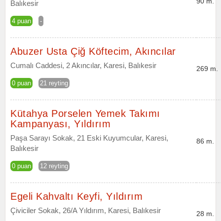
90 m.
Balıkesir
4 puan
-
Abuzer Usta Çiğ Köftecim, Akıncılar
Cumalı Caddesi, 2 Akıncılar, Karesi, Balıkesir
269 m.
0 puan
21 reyting
Kütahya Porselen Yemek Takımı
Kampanyası, Yıldırım
Paşa Sarayı Sokak, 21 Eski Kuyumcular, Karesi,
86 m.
Balıkesir
0 puan
12 reyting
Egeli Kahvaltı Keyfi, Yıldırım
Çiviciler Sokak, 26/A Yıldırım, Karesi, Balıkesir
28 m.