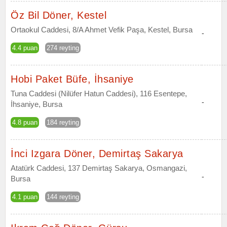
Öz Bil Döner, Kestel
Ortaokul Caddesi, 8/A Ahmet Vefik Paşa, Kestel, Bursa
-
4.4 puan
274 reyting
Hobi Paket Büfe, İhsaniye
Tuna Caddesi (Nilüfer Hatun Caddesi), 116 Esentepe,
-
İhsaniye, Bursa
4.8 puan
184 reyting
İnci Izgara Döner, Demirtaş Sakarya
Atatürk Caddesi, 137 Demirtaş Sakarya, Osmangazi,
-
Bursa
4.1 puan
144 reyting