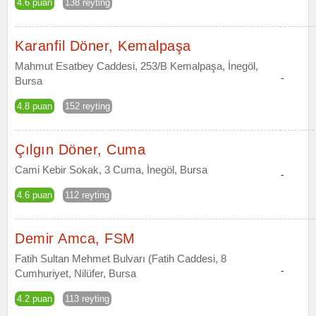
4.6 puan
138 reyting
Karanfil Döner, Kemalpaşa
Mahmut Esatbey Caddesi, 253/B Kemalpaşa, İnegöl,
-
Bursa
4.8 puan
152 reyting
Çılgın Döner, Cuma
Cami Kebir Sokak, 3 Cuma, İnegöl, Bursa
-
4.6 puan
112 reyting
Demir Amca, FSM
Fatih Sultan Mehmet Bulvarı (Fatih Caddesi, 8
-
Cumhuriyet, Nilüfer, Bursa
4.2 puan
113 reyting