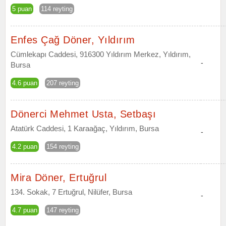
5 puan
114 reyting
Enfes Çağ Döner, Yıldırım
Cümlekapı Caddesi, 916300 Yıldırım Merkez, Yıldırım,
-
Bursa
4.6 puan
207 reyting
Dönerci Mehmet Usta, Setbaşı
Atatürk Caddesi, 1 Karaağaç, Yıldırım, Bursa
-
4.2 puan
154 reyting
Mira Döner, Ertuğrul
134. Sokak, 7 Ertuğrul, Nilüfer, Bursa
-
4.7 puan
147 reyting