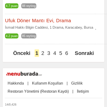
4.7 puan
88 reyting
Ufuk Döner Mantı Evi, Drama
İsmail Hakkı Bilgin Caddesi, 1 Drama, Karacabey, Bursa
-
4.2 puan
85 reyting
Önceki
1
2
3
4
5
6
Sonraki
Hakkında
|
Kullanım Koşulları
|
Gizlilik
Restoran Yönetimi (Restoran Kaydı)
|
İletişim
14/0,426