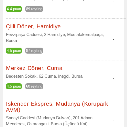
-
4.4 puan
89 reyting
Çilli Döner, Hamidiye
Fevzipaşa Caddesi, 2 Hamidiye, Mustafakemalpaşa,
-
Bursa
4.5 puan
87 reyting
Merkez Döner, Cuma
Bedesten Sokak, 62 Cuma, İnegöl, Bursa
-
4.5 puan
60 reyting
İskender Ekspres, Mudanya (Korupark
AVM)
Sanayi Caddesi (Mudanya Bulvarı), 201 Adnan
-
Menderes, Osmangazi, Bursa (Üçüncü Kat)