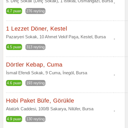
5. Dinç Sokak (Dinç Sokak), 1 İstiklal, Osmangazi, Bursa
-
4.7 puan
276 reyting
1 Lezzet Döner, Kestel
Pazaryeri Sokak, 10 Ahmet Vekif Paşa, Kestel, Bursa
-
4.5 puan
313 reyting
Dörtler Kebap, Cuma
İsmail Efendi Sokak, 9 Cuma, İnegöl, Bursa
-
4.6 puan
193 reyting
Hobi Paket Büfe, Görükle
Atatürk Caddesi, 100/B Sakarya, Nilüfer, Bursa
-
4.9 puan
130 reyting