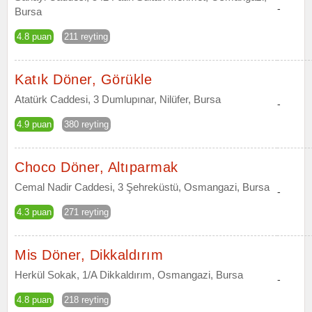
-
Bursa
4.8 puan
211 reyting
Katık Döner, Görükle
Atatürk Caddesi, 3 Dumlupınar, Nilüfer, Bursa
-
4.9 puan
380 reyting
Choco Döner, Altıparmak
Cemal Nadir Caddesi, 3 Şehreküstü, Osmangazi, Bursa
-
4.3 puan
271 reyting
Mis Döner, Dikkaldırım
Herkül Sokak, 1/A Dikkaldırım, Osmangazi, Bursa
-
4.8 puan
218 reyting