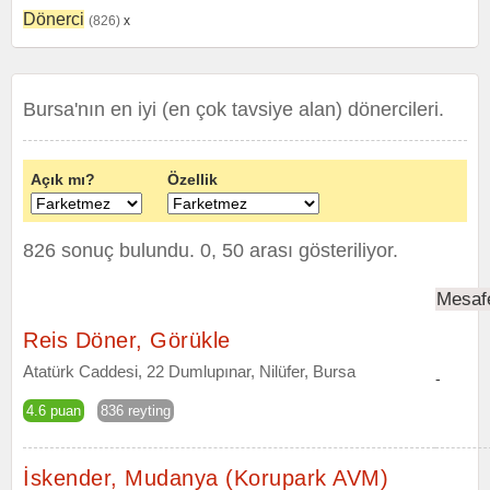
Dönerci
(826)
x
Bursa'nın en iyi (en çok tavsiye alan) dönercileri.
Açık mı?
Özellik
826 sonuç bulundu. 0, 50 arası gösteriliyor.
Mesaf
Reis Döner, Görükle
Atatürk Caddesi, 22 Dumlupınar, Nilüfer, Bursa
-
4.6 puan
836 reyting
İskender, Mudanya (Korupark AVM)