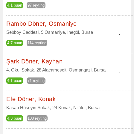
4.1 puan
97 reyting
Rambo Döner, Osmaniye
Şebboy Caddesi, 9 Osmaniye, İnegöl, Bursa
-
4.7 puan
114 reyting
Şark Döner, Kayhan
4. Okul Sokak, 28 Alacamescit, Osmangazi, Bursa
-
4.1 puan
71 reyting
Efe Döner, Konak
Kasap Hüseyin Sokak, 24 Konak, Nilüfer, Bursa
-
4.3 puan
108 reyting