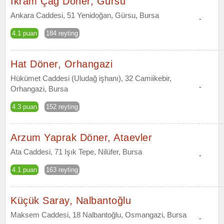
Ikram Çağ Döner, Gürsu
Ankara Caddesi, 51 Yenidoğan, Gürsu, Bursa
-
4.1 puan
184 reyting
Hat Döner, Orhangazi
Hükümet Caddesi (Uludağ işhanı), 32 Camiikebir,
-
Orhangazi, Bursa
4.3 puan
152 reyting
Arzum Yaprak Döner, Ataevler
Ata Caddesi, 71 Işık Tepe, Nilüfer, Bursa
-
4.1 puan
163 reyting
Küçük Saray, Nalbantoğlu
Maksem Caddesi, 18 Nalbantoğlu, Osmangazi, Bursa
-