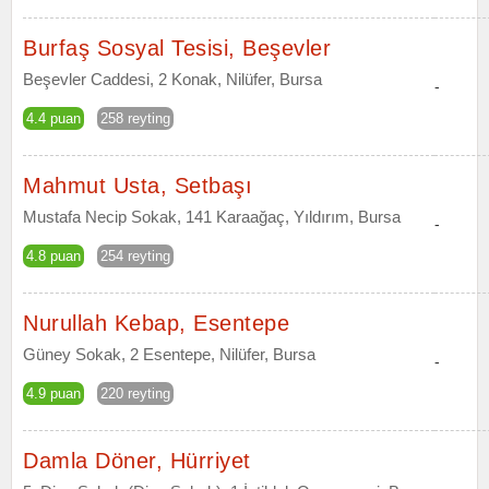
Burfaş Sosyal Tesisi, Beşevler
Beşevler Caddesi, 2 Konak, Nilüfer, Bursa
-
4.4 puan
258 reyting
Mahmut Usta, Setbaşı
Mustafa Necip Sokak, 141 Karaağaç, Yıldırım, Bursa
-
4.8 puan
254 reyting
Nurullah Kebap, Esentepe
Güney Sokak, 2 Esentepe, Nilüfer, Bursa
-
4.9 puan
220 reyting
Damla Döner, Hürriyet