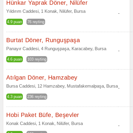
Hünkar Yaprak Döner, Nilüfer
Yıldırım Caddesi, 1 Konak, Nilüfer, Bursa
-
4.9 puan
76 reyting
Burtat Döner, Runguşpaşa
Panayır Caddesi, 4 Runguşpaşa, Karacabey, Bursa
-
4.6 puan
103 reyting
Atılgan Döner, Hamzabey
Bursa Caddesi, 12 Hamzabey, Mustafakemalpaşa, Bursa
-
4.3 puan
236 reyting
Hobi Paket Büfe, Beşevler
Konak Caddesi, 1 Konak, Nilüfer, Bursa
-