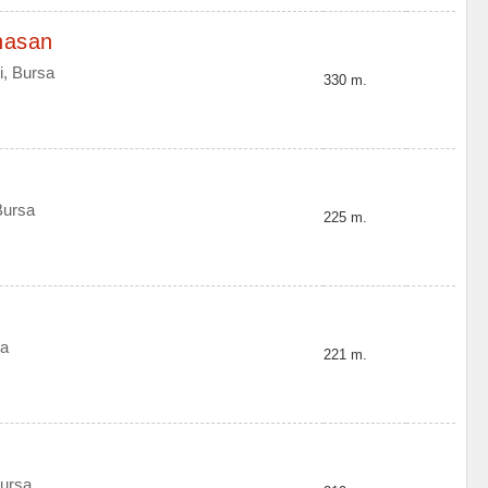
hasan
, Bursa
330 m.
Bursa
225 m.
sa
221 m.
ursa