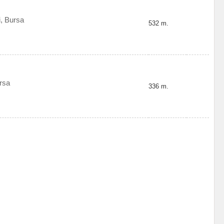
, Bursa
532 m.
rsa
336 m.