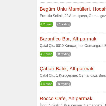
Begüm Unlu Mamülleri, Hoca
Ermutlu Sokak, 29 Ahmetpaşa, Osmangazi
4.2 puan
27 reyting
Barantico Bar, Altıparmak
Çatal Çk., 9010 Kuruçeşme, Osmangazi, 
4.7 puan
38 reyting
Çabari Balık, Altıparmak
Çatal Çk., 1 Kuruçeşme, Osmangazi, Bur
4.4 puan
29 reyting
Rocco Cafe, Altıparmak
İnönü Sokak, 1 Kuruçeşme, Osmangazi, B