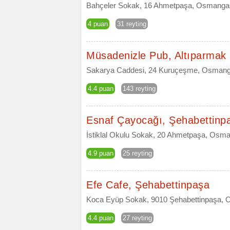
Bahçeler Sokak, 16 Ahmetpaşa, Osmangaz
4 puan
31 reyting
Müsadenizle Pub, Altıparmak
Sakarya Caddesi, 24 Kuruçeşme, Osmang
4.4 puan
143 reyting
Esnaf Çayocağı, Şehabettinp
İstiklal Okulu Sokak, 20 Ahmetpaşa, Osma
4.9 puan
25 reyting
Efe Cafe, Şehabettinpaşa
Koca Eyüp Sokak, 9010 Şehabettinpaşa, 
4.4 puan
27 reyting