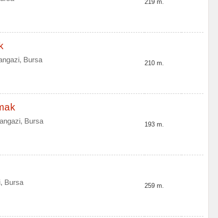
219 m.
k
ngazi, Bursa
210 m.
rmak
angazi, Bursa
193 m.
, Bursa
259 m.