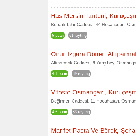
Has Mersin Tantuni, Kuruçeş
Bursalı Tahir Caddesi, 44 Hocahasan, Os
5 puan
61 reyting
Onur Izgara Döner, Altıparma
Altıparmak Caddesi, 8 Yahşibey, Osmanga
4.1 puan
39 reyting
Vitosto Osmangazi, Kuruçeş
Değirmen Caddesi, 11 Hocahasan, Osman
4.6 puan
33 reyting
Marifet Pasta Ve Börek, Şeha