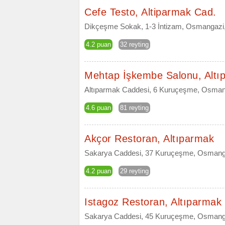
Cefe Testo, Altiparmak Cad.
Dikçeşme Sokak, 1-3 İntizam, Osmangazi
4.2 puan
32 reyting
Mehtap İşkembe Salonu, Altı
Altıparmak Caddesi, 6 Kuruçeşme, Osman
4.6 puan
81 reyting
Akçor Restoran, Altıparmak
Sakarya Caddesi, 37 Kuruçeşme, Osmang
4.2 puan
29 reyting
Istagoz Restoran, Altıparmak
Sakarya Caddesi, 45 Kuruçeşme, Osmang