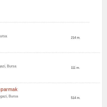
ursa
214 m.
azi, Bursa
111 m.
tıparmak
gazi, Bursa
514 m.