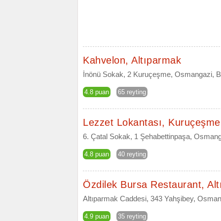
Kahvelon, Altıparmak
İnönü Sokak, 2 Kuruçeşme, Osmangazi, B
4.8 puan
65 reyting
Lezzet Lokantası, Kuruçeşme
6. Çatal Sokak, 1 Şehabettinpaşa, Osmang
4.8 puan
40 reyting
Özdilek Bursa Restaurant, Al
Altıparmak Caddesi, 343 Yahşibey, Osman
4.9 puan
35 reyting