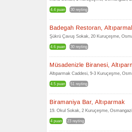
4.4 puan
30 reyting
Badegah Restoran, Altıparma
Şükrü Çavuş Sokak, 20 Kuruçeşme, Osma
4.6 puan
30 reyting
Müsadenizle Biranesi, Altıpa
Altıparmak Caddesi, 9-3 Kuruçeşme, Osm
4.5 puan
51 reyting
Biramaniya Bar, Altıparmak
19. Okul Sokak, 2 Kuruçeşme, Osmangazi
4 puan
23 reyting