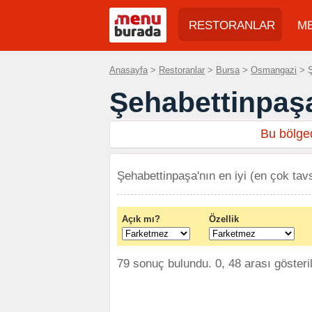
RESTORANLAR
M
Anasayfa
>
Restoranlar
>
Bursa
>
Osmangazi
> Ş
Şehabettinpaşa
Bu bölged
Şehabettinpaşa'nın en iyi (en çok tavs
Açık mı?
Özellik
79 sonuç bulundu. 0, 48 arası gösteri