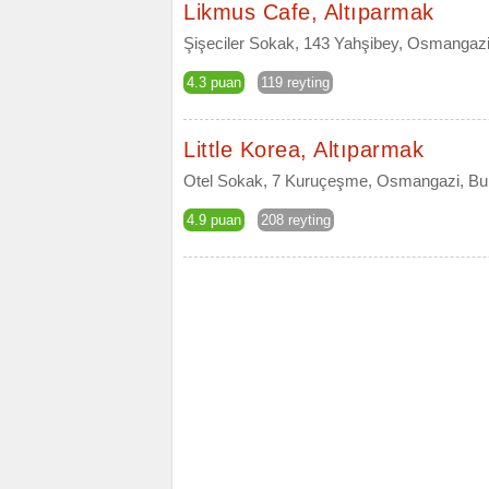
Likmus Cafe, Altıparmak
Şişeciler Sokak, 143 Yahşibey, Osmangazi
4.3 puan
119 reyting
Little Korea, Altıparmak
Otel Sokak, 7 Kuruçeşme, Osmangazi, Bu
4.9 puan
208 reyting