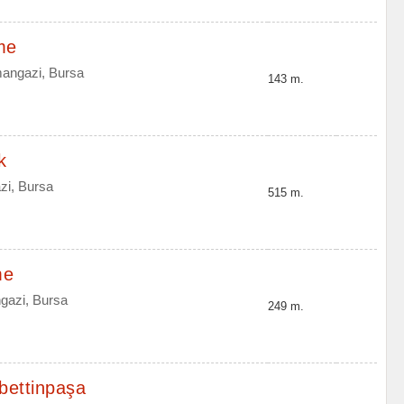
me
mangazi, Bursa
143 m.
k
zi, Bursa
515 m.
me
gazi, Bursa
249 m.
bettinpaşa