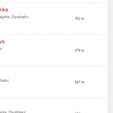
rika
şehir, Diyarbakır
761 m.
ya
ır
479 m.
rbakır
567 m.
ınar, Diyarbakır