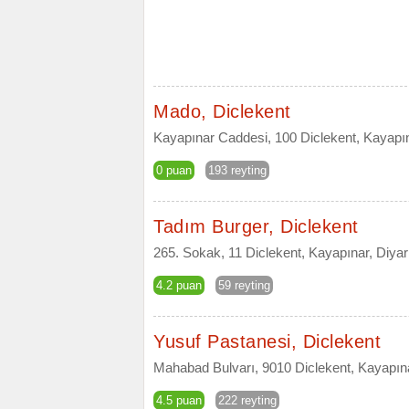
Mado, Diclekent
Kayapınar Caddesi, 100 Diclekent, Kayapın
0 puan
193 reyting
Tadım Burger, Diclekent
265. Sokak, 11 Diclekent, Kayapınar, Diyar
4.2 puan
59 reyting
Yusuf Pastanesi, Diclekent
Mahabad Bulvarı, 9010 Diclekent, Kayapına
4.5 puan
222 reyting