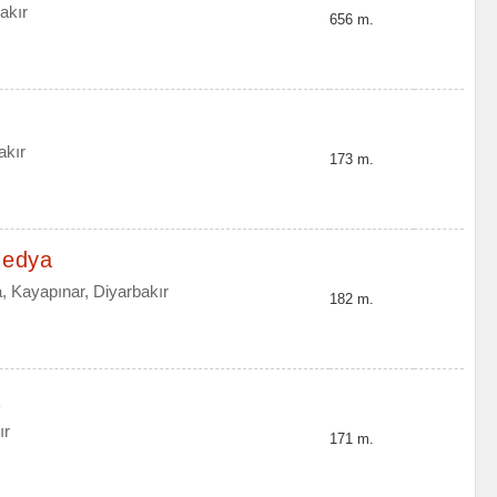
akır
656 m.
akır
173 m.
Medya
 Kayapınar, Diyarbakır
182 m.
a
ır
171 m.