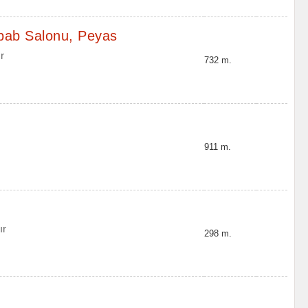
bab Salonu, Peyas
r
732 m.
911 m.
ır
298 m.