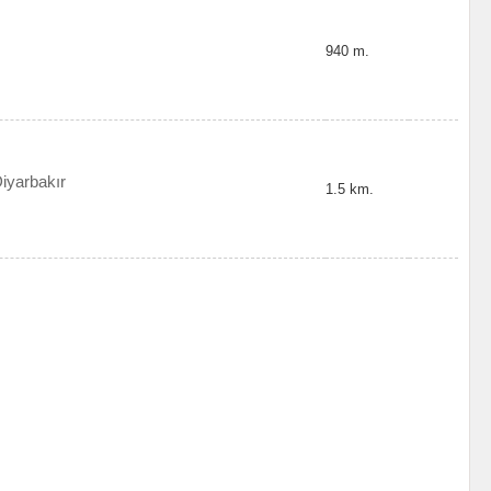
940 m.
Diyarbakır
1.5 km.