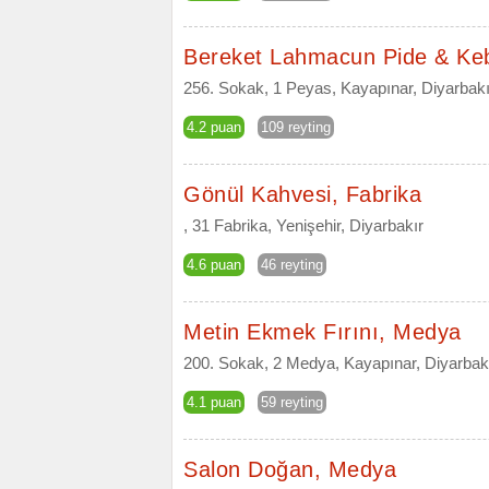
Bereket Lahmacun Pide & Ke
256. Sokak, 1 Peyas, Kayapınar, Diyarbakı
4.2 puan
109 reyting
Gönül Kahvesi, Fabrika
, 31 Fabrika, Yenişehir, Diyarbakır
4.6 puan
46 reyting
Metin Ekmek Fırını, Medya
200. Sokak, 2 Medya, Kayapınar, Diyarbak
4.1 puan
59 reyting
Salon Doğan, Medya