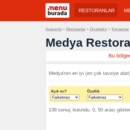
RESTORANLAR
M
Anasayfa
>
Restoranlar
>
Diyarbakır
>
Kayapınar
Medya Restora
Bu bölged
Medya'nın en iyi (en çok tavsiye alan)
Açık mı?
Özellik
139 sonuç bulundu. 0, 50 arası göster