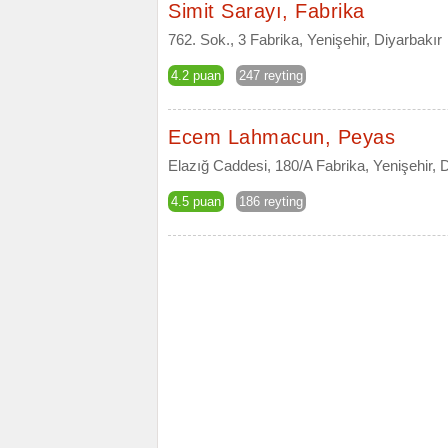
Simit Sarayı, Fabrika
762. Sok., 3 Fabrika, Yenişehir, Diyarbakır
4.2 puan
247 reyting
Ecem Lahmacun, Peyas
Elazığ Caddesi, 180/A Fabrika, Yenişehir, 
4.5 puan
186 reyting