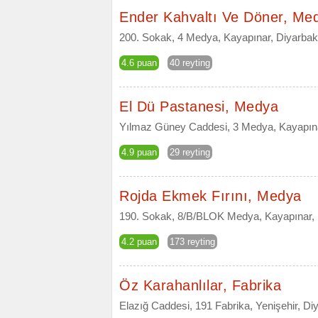
Ender Kahvaltı Ve Döner, Me
200. Sokak, 4 Medya, Kayapınar, Diyarbak
4.6 puan
40 reyting
El Dü Pastanesi, Medya
Yılmaz Güney Caddesi, 3 Medya, Kayapına
4.9 puan
29 reyting
Rojda Ekmek Fırını, Medya
190. Sokak, 8/B/BLOK Medya, Kayapınar, 
4.2 puan
173 reyting
Öz Karahanlılar, Fabrika
Elazığ Caddesi, 191 Fabrika, Yenişehir, Di