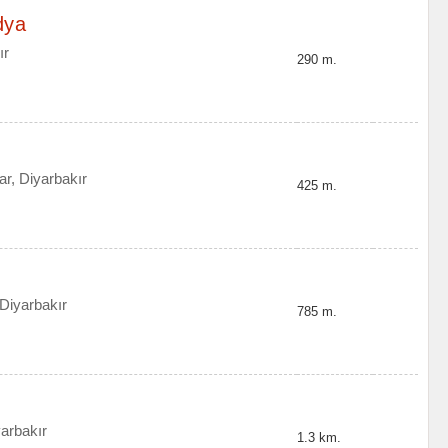
dya
ır
290 m.
r, Diyarbakır
425 m.
Diyarbakır
785 m.
yarbakır
1.3 km.