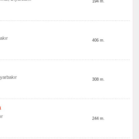
194 m.
akır
406 m.
iyarbakır
308 m.
a
ır
244 m.