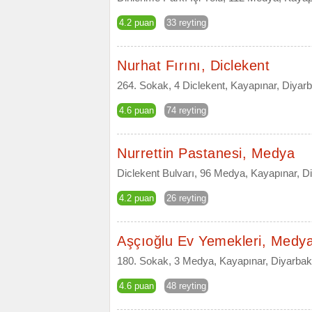
4.2 puan
33 reyting
Nurhat Fırını, Diclekent
264. Sokak, 4 Diclekent, Kayapınar, Diyarb
4.6 puan
74 reyting
Nurrettin Pastanesi, Medya
Diclekent Bulvarı, 96 Medya, Kayapınar, D
4.2 puan
26 reyting
Aşçıoğlu Ev Yemekleri, Medy
180. Sokak, 3 Medya, Kayapınar, Diyarbak
4.6 puan
48 reyting