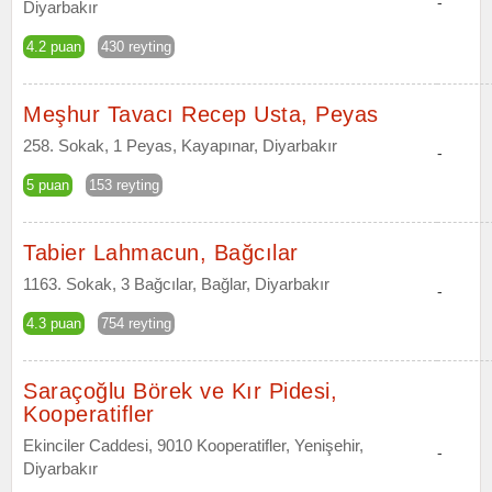
-
Diyarbakır
4.2 puan
430 reyting
Meşhur Tavacı Recep Usta, Peyas
258. Sokak, 1 Peyas, Kayapınar, Diyarbakır
-
5 puan
153 reyting
Tabier Lahmacun, Bağcılar
1163. Sokak, 3 Bağcılar, Bağlar, Diyarbakır
-
4.3 puan
754 reyting
Saraçoğlu Börek ve Kır Pidesi,
Kooperatifler
Ekinciler Caddesi, 9010 Kooperatifler, Yenişehir,
-
Diyarbakır