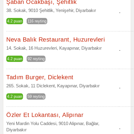
Şaban Ocakbaşı, Şehitlik
38. Sokak, 9010 Şehitlik, Yenişehir, Diyarbakır
-
4.2 puan
116 reyting
Neva Balık Restaurant, Huzurevleri
14. Sokak, 16 Huzurevleri, Kayapınar, Diyarbakır
-
4.2 puan
92 reyting
Tadım Burger, Diclekent
265. Sokak, 11 Diclekent, Kayapınar, Diyarbakır
-
4.2 puan
59 reyting
Özler Et Lokantası, Alipınar
Yeni Mardin Yolu Caddesi, 9010 Alipınar, Bağlar,
-
Diyarbakır