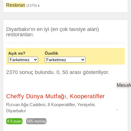
Restoran
(2370)
x
Diyarbakır'ın en iyi (en çok tavsiye alan)
restoranları.
Açık mı?
Özellik
2370 sonuç bulundu. 0, 50 arası gösteriliyor.
Mesaf
Cheffy Dünya Mutfağı, Kooperatifler
Rızvan Ağa Caddesi, 8 Kooperatifler, Yenişehir,
-
Diyarbakır
4.9 puan
585 reyting