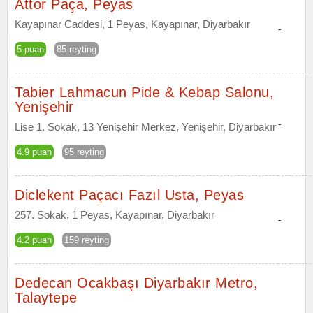
Attor Paça, Peyas
Kayapınar Caddesi, 1 Peyas, Kayapınar, Diyarbakır
-
5 puan
85 reyting
Tabier Lahmacun Pide & Kebap Salonu,
Yenişehir
-
Lise 1. Sokak, 13 Yenişehir Merkez, Yenişehir, Diyarbakır
4.9 puan
95 reyting
Diclekent Paçacı Fazıl Usta, Peyas
257. Sokak, 1 Peyas, Kayapınar, Diyarbakır
-
4.2 puan
159 reyting
Dedecan Ocakbaşı Diyarbakır Metro,
Talaytepe