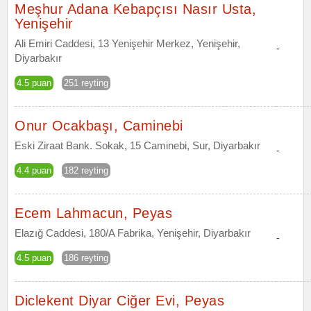
Meşhur Adana Kebapçısı Nasır Usta,
Yenişehir
Ali Emiri Caddesi, 13 Yenişehir Merkez, Yenişehir,
-
Diyarbakır
4.5 puan
251 reyting
Onur Ocakbaşı, Caminebi
Eski Ziraat Bank. Sokak, 15 Caminebi, Sur, Diyarbakır
-
4.4 puan
182 reyting
Ecem Lahmacun, Peyas
Elazığ Caddesi, 180/A Fabrika, Yenişehir, Diyarbakır
-
4.5 puan
186 reyting
Diclekent Diyar Ciğer Evi, Peyas