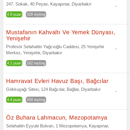
247. Sokak, 40 Peyas, Kayapınar, Diyarbakır
-
4.9 puan
318 reyting
Mustafanın Kahvaltı Ve Yemek Dünyası,
Yenişehir
Profesör Selahattin Yağcıoğlu Caddesi, 25 Yenişehir
-
Merkez, Yenişehir, Diyarbakır
4.1 puan
162 reyting
Hamravat Evleri Havuz Başı, Bağcılar
Gökkuşağı Sitesi, 124 Bağcılar, Bağlar, Diyarbakır
-
4.4 puan
204 reyting
Öz Buhara Lahmacun, Mezopotamya
Selahattin Eyyubi Bulvarı, 1 Mezopotamya, Kayapınar,