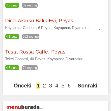
4.3 puan
82 reyting
Dicle Akarsu Balık Evi, Peyas
Kayapınar Caddesi, 6 Peyas, Kayapınar, Diyarbakır
-
4.1 puan
362 reyting
Testa Rossa Caffe, Peyas
Tekel Caddesi, 40 Peyas, Kayapınar, Diyarbakır
-
4.6 puan
74 reyting
Önceki
1
2
3
4
5
6
Sonraki