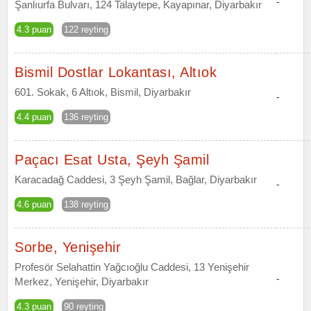
-
Şanlıurfa Bulvarı, 124 Talaytepe, Kayapınar, Diyarbakır
4.3 puan
122 reyting
Bismil Dostlar Lokantası, Altıok
601. Sokak, 6 Altıok, Bismil, Diyarbakır
-
4.4 puan
136 reyting
Paçacı Esat Usta, Şeyh Şamil
Karacadağ Caddesi, 3 Şeyh Şamil, Bağlar, Diyarbakır
-
4.6 puan
138 reyting
Sorbe, Yenişehir
Profesör Selahattin Yağcıoğlu Caddesi, 13 Yenişehir
-
Merkez, Yenişehir, Diyarbakır
4.3 puan
90 reyting