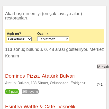
Akarbaşı'nın en iyi (en çok tavsiye alan)
restoranları.
Açık mı?
Özellik
113 sonuç bulundu. 0, 48 arası gösteriliyor.
Merkez
Konum
Mesaf
Dominos Pizza, Atatürk Bulvarı
Atatürk Bulvarı, 138 Sümer, Odunpazarı, Eskişehir
741 m.
4.4 puan
268 reyting
Esintea Waffle & Cafe, Vişnelik