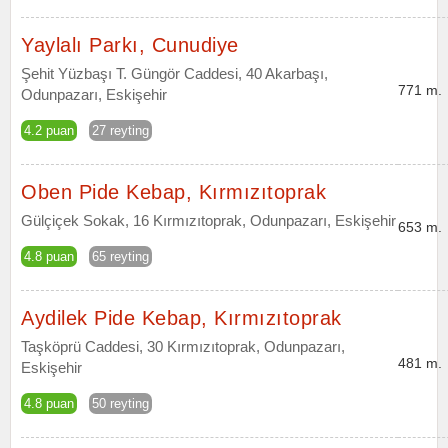
Yaylalı Parkı, Cunudiye
Şehit Yüzbaşı T. Güngör Caddesi, 40 Akarbaşı,
771 m.
Odunpazarı, Eskişehir
4.2 puan
27 reyting
Oben Pide Kebap, Kırmızıtoprak
Gülçiçek Sokak, 16 Kırmızıtoprak, Odunpazarı, Eskişehir
653 m.
4.8 puan
65 reyting
Aydilek Pide Kebap, Kırmızıtoprak
Taşköprü Caddesi, 30 Kırmızıtoprak, Odunpazarı,
481 m.
Eskişehir
4.8 puan
50 reyting