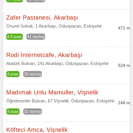
Zafer Pastanesi, Akarbaşı
Onurel Sokak, 1 Akarbaşı, Odunpazarı, Eskişehir
471 m.
4.9 puan
41 reyting
Rodi İnternetcafe, Akarbaşı
Atatürk Bulvarı, 141 Akarbaşı, Odunpazarı, Eskişehir
524 m.
4 puan
26 reyting
Madımak Unlu Mamuller, Vişnelik
Öğretmenler Bulvarı, 67 Vişnelik, Odunpazarı, Eskişehir
248 m.
4 puan
31 reyting
Köfteci Amca, Vişnelik