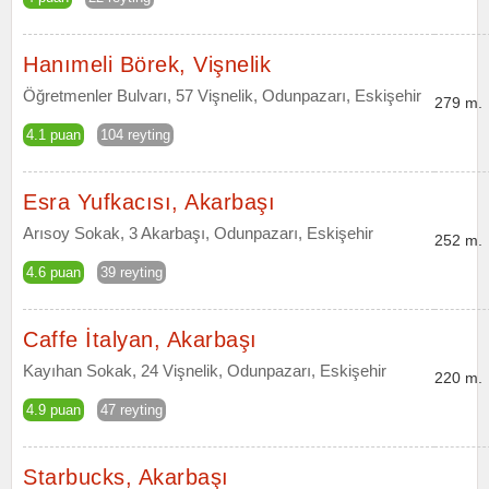
Hanımeli Börek, Vişnelik
Öğretmenler Bulvarı, 57 Vişnelik, Odunpazarı, Eskişehir
279 m.
4.1 puan
104 reyting
Esra Yufkacısı, Akarbaşı
Arısoy Sokak, 3 Akarbaşı, Odunpazarı, Eskişehir
252 m.
4.6 puan
39 reyting
Caffe İtalyan, Akarbaşı
Kayıhan Sokak, 24 Vişnelik, Odunpazarı, Eskişehir
220 m.
4.9 puan
47 reyting
Starbucks, Akarbaşı