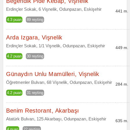
Beğendik Pide Kebap, Vişnelik
Erdinçler Sokak, 6 Vişnelik, Odunpazarı, Eskişehir
441 m.
4.3 puan
89 reyting
Arda Izgara, Vişnelik
Erdinçler Sokak, 1/1 Vişnelik, Odunpazarı, Eskişehir
449 m.
4.2 puan
30 reyting
Günaydın Unlu Mamülleri, Vişnelik
Öğretmenler Bulvarı, 68 Vişnelik, Odunpazarı, Eskişehir
284 m.
4.2 puan
31 reyting
Benim Restorant, Akarbaşı
Atatürk Bulvarı, 125 Akarbaşı, Odunpazarı, Eskişehir
635 m.
4 puan
22 reyting