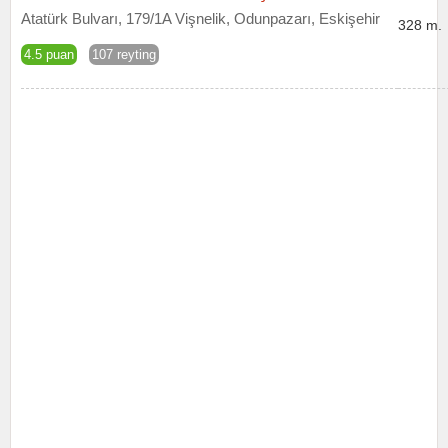
Atatürk Bulvarı, 179/1A Vişnelik, Odunpazarı, Eskişehir
328 m.
4.5 puan
107 reyting