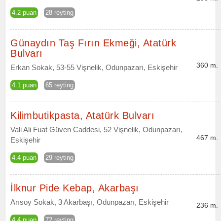
4.2 puan
28 reyting
Günaydın Taş Fırın Ekmeği, Atatürk
Bulvarı
360 m.
Erkan Sokak, 53-55 Vişnelik, Odunpazarı, Eskişehir
4.1 puan
65 reyting
Kilimbutikpasta, Atatürk Bulvarı
Vali Ali Fuat Güven Caddesi, 52 Vişnelik, Odunpazarı,
467 m.
Eskişehir
4.4 puan
29 reyting
İlknur Pide Kebap, Akarbaşı
Arısoy Sokak, 3 Akarbaşı, Odunpazarı, Eskişehir
236 m.
4.4 puan
72 reyting