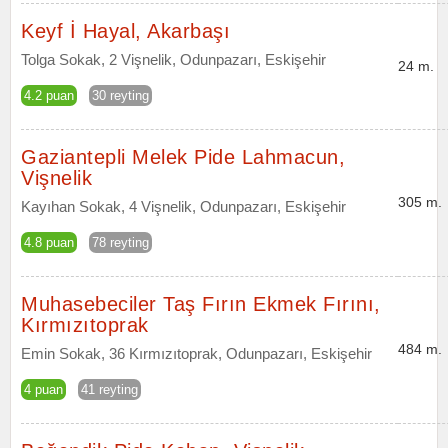
Keyf İ Hayal, Akarbaşı
Tolga Sokak, 2 Vişnelik, Odunpazarı, Eskişehir
24 m.
4.2 puan
30 reyting
Gaziantepli Melek Pide Lahmacun,
Vişnelik
305 m.
Kayıhan Sokak, 4 Vişnelik, Odunpazarı, Eskişehir
4.8 puan
78 reyting
Muhasebeciler Taş Fırın Ekmek Fırını,
Kırmızıtoprak
484 m.
Emin Sokak, 36 Kırmızıtoprak, Odunpazarı, Eskişehir
4 puan
41 reyting