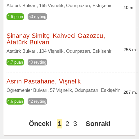
Atatürk Bulvarı, 165 Vişnelik, Odunpazarı, Eskişehir
40 m.
4.6 puan
50 reyting
Şinanay Simitçi Kahveci Gazozcu,
Atatürk Bulvarı
255 m.
Atatürk Bulvarı, 104 Vişnelik, Odunpazarı, Eskişehir
4.7 puan
40 reyting
Asrın Pastahane, Vişnelik
Öğretmenler Bulvarı, 57 Vişnelik, Odunpazarı, Eskişehir
287 m.
4.6 puan
42 reyting
Önceki
1
2
3
Sonraki