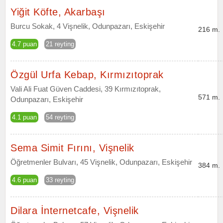
Yiğit Köfte, Akarbaşı
Burcu Sokak, 4 Vişnelik, Odunpazarı, Eskişehir
216 m.
4.7 puan
21 reyting
Özgül Urfa Kebap, Kırmızıtoprak
Vali Ali Fuat Güven Caddesi, 39 Kırmızıtoprak,
571 m.
Odunpazarı, Eskişehir
4.1 puan
54 reyting
Sema Simit Fırını, Vişnelik
Öğretmenler Bulvarı, 45 Vişnelik, Odunpazarı, Eskişehir
384 m.
4.6 puan
33 reyting
Dilara İnternetcafe, Vişnelik