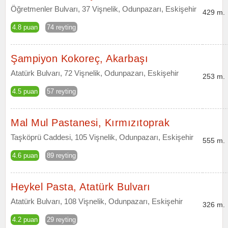
Öğretmenler Bulvarı, 37 Vişnelik, Odunpazarı, Eskişehir
429 m.
4.8 puan
74 reyting
Şampiyon Kokoreç, Akarbaşı
Atatürk Bulvarı, 72 Vişnelik, Odunpazarı, Eskişehir
253 m.
4.5 puan
57 reyting
Mal Mul Pastanesi, Kırmızıtoprak
Taşköprü Caddesi, 105 Vişnelik, Odunpazarı, Eskişehir
555 m.
4.6 puan
89 reyting
Heykel Pasta, Atatürk Bulvarı
Atatürk Bulvarı, 108 Vişnelik, Odunpazarı, Eskişehir
326 m.
4.2 puan
29 reyting