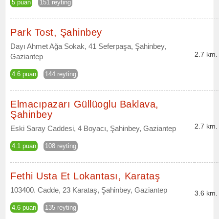
5 puan
151 reyting
Park Tost, Şahinbey
Dayı Ahmet Ağa Sokak, 41 Seferpaşa, Şahinbey,
2.7 km.
Gaziantep
4.6 puan
144 reyting
Elmacıpazarı Güllüoglu Baklava,
Şahinbey
2.7 km.
Eski Saray Caddesi, 4 Boyacı, Şahinbey, Gaziantep
4.1 puan
108 reyting
Fethi Usta Et Lokantası, Karataş
103400. Cadde, 23 Karataş, Şahinbey, Gaziantep
3.6 km.
4.6 puan
135 reyting