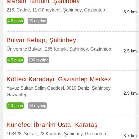
Mersin Tantuni, Şahinbey
216. Cadde, 11 Güneykent, Şahinbey, Gaziantep
3.9 km.
4.6 puan
95 reyting
Bulvar Kebap, Şahinbey
Üniversite Bulvarı, 255 Konak, Şahinbey, Gaziantep
2.5 km.
4.5 puan
106 reyting
Köfteci Karadayi, Gaziantep Merkez
Yavuz Sultan Selim Caddesi, 9010 Deniz, Şahinbey,
2.9 km.
Gaziantep
4.3 puan
84 reyting
Künefeci İbrahim Usta, Karataş
103428. Sokak, 23 Karataş, Şahinbey, Gaziantep
3.7 km.