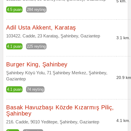
5 km.
4.5 puan
284 reyting
Adil Usta Akkent, Karataş
103422. Cadde, 23 Karataş, Şahinbey, Gaziantep
3.1 km.
4.1 puan
225 reyting
Burger King, Şahinbey
Şahinbey Köyü Yolu, 71 Şahinbey Merkez, Şahinbey,
20.9 km
Gaziantep
4.1 puan
74 reyting
Basak Havuzbaşı Közde Kızarmış Piliç,
Şahinbey
4.1 km.
216. Cadde, 9010 Yeditepe, Şahinbey, Gaziantep