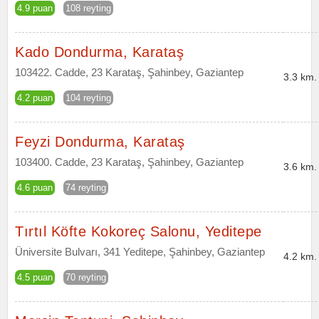
4.9 puan
108 reyting
Kado Dondurma, Karataş
103422. Cadde, 23 Karataş, Şahinbey, Gaziantep
3.3 km.
4.2 puan
104 reyting
Feyzi Dondurma, Karataş
103400. Cadde, 23 Karataş, Şahinbey, Gaziantep
3.6 km.
4.6 puan
74 reyting
Tırtıl Köfte Kokoreç Salonu, Yeditepe
Üniversite Bulvarı, 341 Yeditepe, Şahinbey, Gaziantep
4.2 km.
4.5 puan
70 reyting