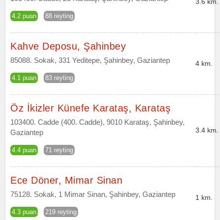
3.6 km.
4.2 puan
88 reyting
Kahve Deposu, Şahinbey
85088. Sokak, 331 Yeditepe, Şahinbey, Gaziantep
4 km.
4.1 puan
83 reyting
Öz İkizler Künefe Karataş, Karataş
103400. Cadde (400. Cadde), 9010 Karataş, Şahinbey,
3.4 km.
Gaziantep
4.4 puan
71 reyting
Ece Döner, Mimar Sinan
75128. Sokak, 1 Mimar Sinan, Şahinbey, Gaziantep
1 km.
4.3 puan
219 reyting