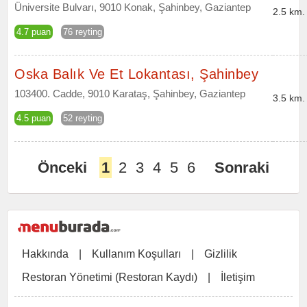
Üniversite Bulvarı, 9010 Konak, Şahinbey, Gaziantep
2.5 km.
4.7 puan
76 reyting
Oska Balık Ve Et Lokantası, Şahinbey
103400. Cadde, 9010 Karataş, Şahinbey, Gaziantep
3.5 km.
4.5 puan
52 reyting
Önceki
1
2
3
4
5
6
Sonraki
Hakkında
|
Kullanım Koşulları
|
Gizlilik
Restoran Yönetimi (Restoran Kaydı)
|
İletişim