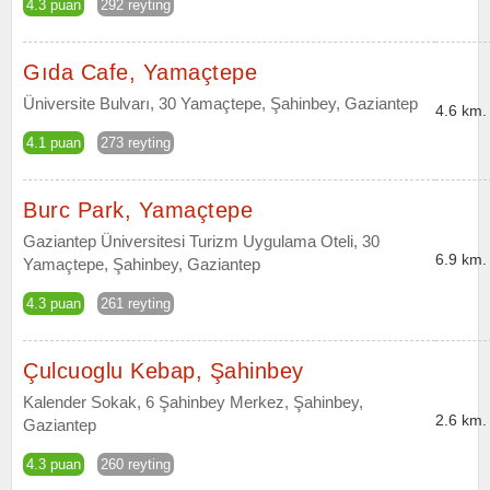
4.3 puan
292 reyting
Gıda Cafe, Yamaçtepe
Üniversite Bulvarı, 30 Yamaçtepe, Şahinbey, Gaziantep
4.6 km.
4.1 puan
273 reyting
Burc Park, Yamaçtepe
Gaziantep Üniversitesi Turizm Uygulama Oteli, 30
6.9 km.
Yamaçtepe, Şahinbey, Gaziantep
4.3 puan
261 reyting
Çulcuoglu Kebap, Şahinbey
Kalender Sokak, 6 Şahinbey Merkez, Şahinbey,
2.6 km.
Gaziantep
4.3 puan
260 reyting