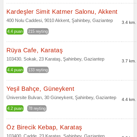
Kardeşler Simit Katmer Salonu, Akkent
400 Nolu Caddesi, 9010 Akkent, Şahinbey, Gaziantep
3.4 km.
4.4 puan
215 reyting
Rüya Cafe, Karataş
103430. Sokak, 23 Karataş, Şahinbey, Gaziantep
3.7 km.
4.4 puan
133 reyting
Yeşil Bahçe, Güneykent
Üniversite Bulvarı, 30 Güneykent, Şahinbey, Gaziantep
4.4 km.
4.2 puan
78 reyting
Öz Birecik Kebap, Karataş
103400. Cadde, 23 Karataş, Şahinbey, Gaziantep