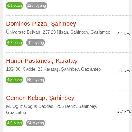
4.1 puan
125 reyting
Dominos Pizza, Şahinbey
Üniversite Bulvarı, 237 23 Nisan, Şahinbey, Gaziantep
3.1 km.
4.2 puan
70 reyting
Hüner Pastanesi, Karataş
103400. Cadde, 23 Karataş, Şahinbey, Gaziantep
3.6 km.
4.5 puan
68 reyting
Çemen Kebap, Şahinbey
M. Oğuz Göğüş Caddesi, 255 Deniz, Şahinbey,
2.7 km.
Gaziantep
4.5 puan
94 reyting