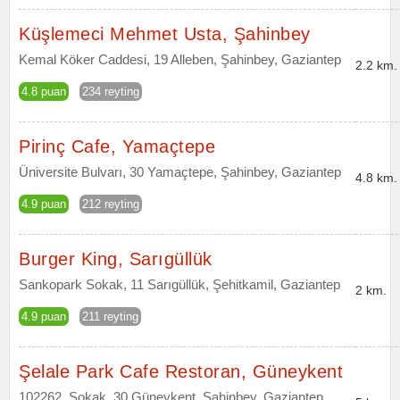
Küşlemeci Mehmet Usta, Şahinbey
Kemal Köker Caddesi, 19 Alleben, Şahinbey, Gaziantep
2.2 km.
4.8 puan
234 reyting
Pirinç Cafe, Yamaçtepe
Üniversite Bulvarı, 30 Yamaçtepe, Şahinbey, Gaziantep
4.8 km.
4.9 puan
212 reyting
Burger King, Sarıgüllük
Sankopark Sokak, 11 Sarıgüllük, Şehitkamil, Gaziantep
2 km.
4.9 puan
211 reyting
Şelale Park Cafe Restoran, Güneykent
102262. Sokak, 30 Güneykent, Şahinbey, Gaziantep