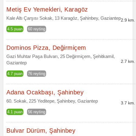
Metiş Ev Yemekleri, Karagöz
Kale Altı Çarşısı Sokak, 13 Karagöz, Şahinbey, Gaziantep
2.9 km.
4.5 puan
60 reyting
Dominos Pizza, Değirmiçem
Gazi Muhtar Paşa Bulvarı, 25 Değirmiçem, Şehitkamil,
2.7 km.
Gaziantep
4.7 puan
76 reyting
Adana Ocakbaşı, Şahinbey
60. Sokak, 225 Yeditepe, Şahinbey, Gaziantep
3.7 km.
4.1 puan
56 reyting
Bulvar Dürüm, Şahinbey