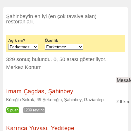
Şahinbey'in en iyi (en çok tavsiye alan)
restoranları.
Açık mı?
Özellik
329 sonuç bulundu. 0, 50 arası gösteriliyor.
Merkez Konum
Mesaf
Imam Çagdas, Şahinbey
Köroğlu Sokak, 49 Şekeroğlu, Şahinbey, Gaziantep
2.8 km.
5 puan
1209 reyting
Karınca Yuvasi, Yeditepe