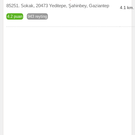
85251. Sokak, 20473 Yeditepe, Şahinbey, Gaziantep
4.1 km.
4.2 puan
943 reyting