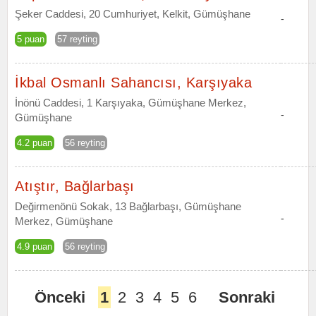
Şeker Caddesi, 20 Cumhuriyet, Kelkit, Gümüşhane
-
5 puan
57 reyting
İkbal Osmanlı Sahancısı, Karşıyaka
İnönü Caddesi, 1 Karşıyaka, Gümüşhane Merkez,
-
Gümüşhane
4.2 puan
56 reyting
Atıştır, Bağlarbaşı
Değirmenönü Sokak, 13 Bağlarbaşı, Gümüşhane
-
Merkez, Gümüşhane
4.9 puan
56 reyting
Önceki
1
2
3
4
5
6
Sonraki