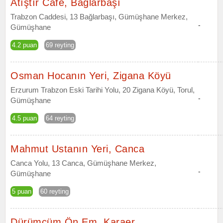
Atıştır Cafe, Bağlarbaşı
Trabzon Caddesi, 13 Bağlarbaşı, Gümüşhane Merkez,
-
Gümüşhane
4.2 puan
69 reyting
Osman Hocanın Yeri, Zigana Köyü
Erzurum Trabzon Eski Tarihi Yolu, 20 Zigana Köyü, Torul,
-
Gümüşhane
4.5 puan
64 reyting
Mahmut Ustanın Yeri, Canca
Canca Yolu, 13 Canca, Gümüşhane Merkez,
-
Gümüşhane
5 puan
60 reyting
Dürümcüm Ön Em, Karaer