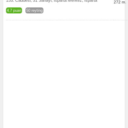
153. Caddesi, 31 Sanayi, Isparta Merkez, Isparta
272 m.
4.7 puan
50 reyting