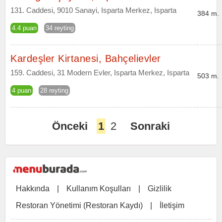
131. Caddesi, 9010 Sanayi, Isparta Merkez, Isparta
384 m.
4.4 puan
34 reyting
Kardeşler Kirtanesi, Bahçelievler
159. Caddesi, 31 Modern Evler, Isparta Merkez, Isparta
503 m.
4 puan
28 reyting
Önceki
1
2
Sonraki
Hakkında
|
Kullanım Koşulları
|
Gizlilik
Restoran Yönetimi (Restoran Kaydı)
|
İletişim