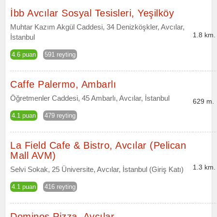
İbb Avcılar Sosyal Tesisleri, Yeşilköy
Muhtar Kazım Akgül Caddesi, 34 Denizköşkler, Avcılar,
1.8 km.
İstanbul
4.6 puan
591 reyting
Caffe Palermo, Ambarlı
Öğretmenler Caddesi, 45 Ambarlı, Avcılar, İstanbul
629 m.
4.1 puan
479 reyting
La Field Cafe & Bistro, Avcılar (Pelican
Mall AVM)
1.3 km.
Selvi Sokak, 25 Üniversite, Avcılar, İstanbul (Giriş Katı)
4.1 puan
416 reyting
Dominos Pizza, Avcılar