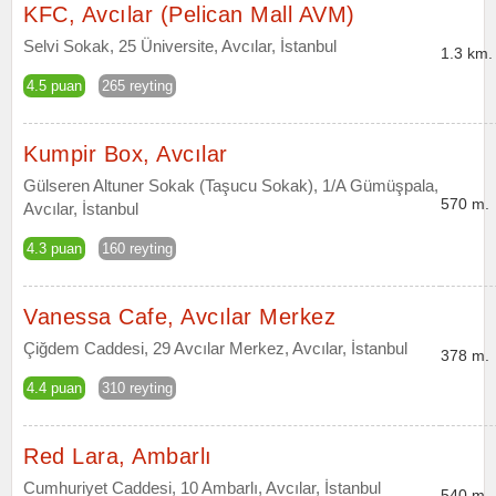
KFC, Avcılar (Pelican Mall AVM)
Selvi Sokak, 25 Üniversite, Avcılar, İstanbul
1.3 km.
4.5 puan
265 reyting
Kumpir Box, Avcılar
Gülseren Altuner Sokak (Taşucu Sokak), 1/A Gümüşpala,
570 m.
Avcılar, İstanbul
4.3 puan
160 reyting
Vanessa Cafe, Avcılar Merkez
Çiğdem Caddesi, 29 Avcılar Merkez, Avcılar, İstanbul
378 m.
4.4 puan
310 reyting
Red Lara, Ambarlı
Cumhuriyet Caddesi, 10 Ambarlı, Avcılar, İstanbul
540 m.