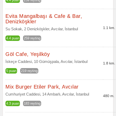
4.4 puan
259 reyting
Evita Mangalbaşı & Cafe & Bar,
Denizköşkler
1.1 km.
Su Sokak, 2 Denizköşkler, Avcılar, İstanbul
4.4 puan
259 reyting
Göl Cafe, Yeşilköy
İskeçe Caddesi, 10 Gümüşpala, Avcılar, İstanbul
1.8 km.
5 puan
219 reyting
Mix Burger Etiler Park, Avcılar
Cumhuriyet Caddesi, 14 Ambarlı, Avcılar, İstanbul
480 m.
4.3 puan
183 reyting