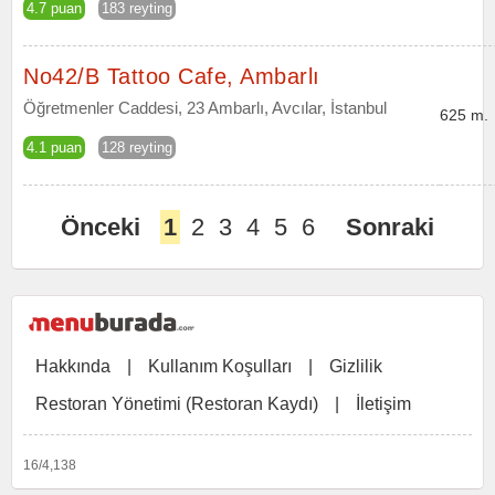
4.7 puan
183 reyting
No42/B Tattoo Cafe, Ambarlı
Öğretmenler Caddesi, 23 Ambarlı, Avcılar, İstanbul
625 m.
4.1 puan
128 reyting
Önceki
1
2
3
4
5
6
Sonraki
Hakkında
|
Kullanım Koşulları
|
Gizlilik
Restoran Yönetimi (Restoran Kaydı)
|
İletişim
16/4,138