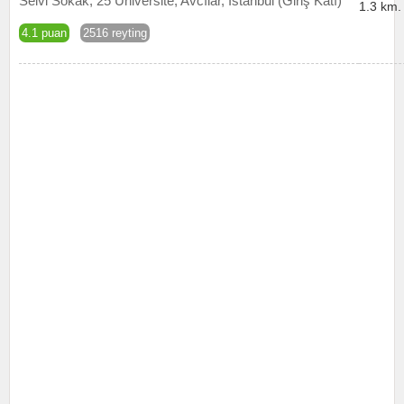
Selvi Sokak, 25 Üniversite, Avcılar, İstanbul (Giriş Katı)
1.3 km.
4.1 puan
2516 reyting