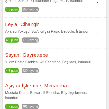
Şekerci Sokak, 81 İskender Paşa, Fatih, İstanbul
-
4.5 puan
253 reyting
Leyla, Cihangir
Akarsu Yokuşu, 36/A Kılıçali Paşa, Beyoğlu, İstanbul
-
4.9 puan
173 reyting
Şayan, Gayrettepe
Yıldız Posta Caddesi, 46 Esentepe, Beşiktaş, İstanbul
-
4.6 puan
220 reyting
Aşiyan İşkembe, Mimaroba
Mustafa Kemal Bulvarı, 5 Ekinoba, Büyükçekmece,
-
İstanbul
4.7 puan
481 reyting