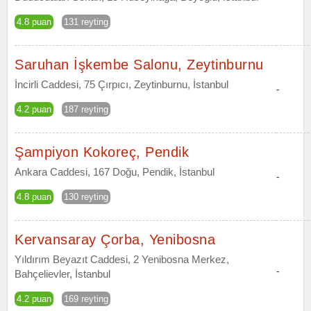
4.8 puan
131 reyting
Saruhan İşkembe Salonu, Zeytinburnu
İncirli Caddesi, 75 Çırpıcı, Zeytinburnu, İstanbul
-
4.2 puan
187 reyting
Şampiyon Kokoreç, Pendik
Ankara Caddesi, 167 Doğu, Pendik, İstanbul
-
4.8 puan
130 reyting
Kervansaray Çorba, Yenibosna
Yıldırım Beyazıt Caddesi, 2 Yenibosna Merkez,
-
Bahçelievler, İstanbul
4.2 puan
169 reyting