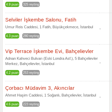
4.9 puan
325 reyting
Selviler İşkembe Salonu, Fatih
Umur Reis Caddesi, 1 Fatih, Büyükçekmece, İstanbul
-
4.3 puan
280 reyting
Vip Terrace İşkembe Evi, Bahçelievler
Adnan Kahveci Bulvarı (Eski Londra Asf.), 5 Bahçelievler
-
Merkez, Bahçelievler, İstanbul
4.2 puan
253 reyting
Çorbacı Müdavim 3, Akıncılar
Ahmet Haşim Caddesi, 1 Soğanlı, Bahçelievler, İstanbul
-
4.6 puan
223 reyting