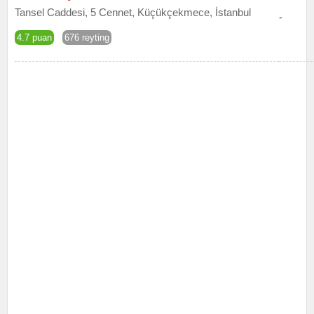
Tansel Caddesi, 5 Cennet, Küçükçekmece, İstanbul
-
4.7 puan
676 reyting