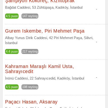
Şampiyon Kokoreç, Kızıltoprak
Bağdat Caddesi, 53 Zühtüpaşa, Kadıköy, İstanbul
-
4.5 puan
147 reyting
Gurem Iskembe, Piri Mehmet Paşa
Albay Yunus Dirik Caddesi, 42 Piri Mehmet Paşa, Silivri,
-
İstanbul
4.4 puan
217 reyting
Kahraman Maraşlı Kamil Usta,
Sahrayıcedit
-
İnönü Caddesi, 22 Sahrayıcedid, Kadıköy, İstanbul
4.5 puan
198 reyting
Paçacı Hasan, Aksaray