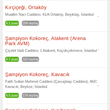
Kırçiçeği, Ortaköy
Muallim Naci Caddesi, 41/A Ortaköy, Beşiktaş, İstanbul
-
4.1 puan
204 reyting
Şampiyon Kokoreç, Atakent (Arena
Park AVM)
-
Çiçekli Vadi Caddesi, 1 Atakent, Küçükçekmece, İstanbul
4.7 puan
163 reyting
Şampiyon Kokoreç, Kavacık
Fatih Sultan Mehmet Caddesi (Çavuşbaşı Caddesi), 46/C
-
Kavacık, Beykoz, İstanbul
4.5 puan
174 reyting