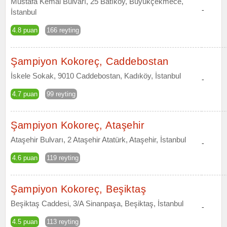
Mustafa Kemal Bulvarı, 25 Batıköy, Büyükçekmece,
-
İstanbul
4.8 puan
166 reyting
Şampiyon Kokoreç, Caddebostan
İskele Sokak, 9010 Caddebostan, Kadıköy, İstanbul
-
4.7 puan
99 reyting
Şampiyon Kokoreç, Ataşehir
Ataşehir Bulvarı, 2 Ataşehir Atatürk, Ataşehir, İstanbul
-
4.6 puan
119 reyting
Şampiyon Kokoreç, Beşiktaş
Beşiktaş Caddesi, 3/A Sinanpaşa, Beşiktaş, İstanbul
-
4.5 puan
113 reyting