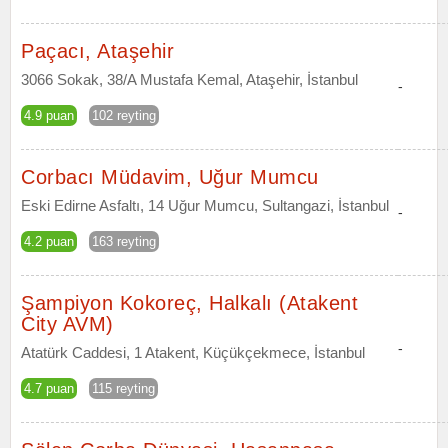
Paçacı, Ataşehir
3066 Sokak, 38/A Mustafa Kemal, Ataşehir, İstanbul
-
4.9 puan
102 reyting
Corbacı Müdavim, Uğur Mumcu
Eski Edirne Asfaltı, 14 Uğur Mumcu, Sultangazi, İstanbul
-
4.2 puan
163 reyting
Şampiyon Kokoreç, Halkalı (Atakent
City AVM)
-
Atatürk Caddesi, 1 Atakent, Küçükçekmece, İstanbul
4.7 puan
115 reyting