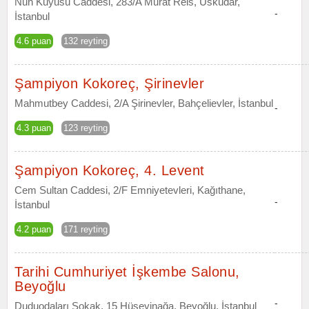
Nuh Kuyusu Caddesi, 283/A Murat Reis, Üsküdar,
-
İstanbul
4.6 puan
132 reyting
Şampiyon Kokoreç, Şirinevler
Mahmutbey Caddesi, 2/A Şirinevler, Bahçelievler, İstanbul
-
4.3 puan
123 reyting
Şampiyon Kokoreç, 4. Levent
Cem Sultan Caddesi, 2/F Emniyetevleri, Kağıthane,
-
İstanbul
4.2 puan
171 reyting
Tarihi Cumhuriyet İşkembe Salonu,
Beyoğlu
-
Duduodaları Sokak, 15 Hüseyinağa, Beyoğlu, İstanbul