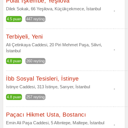
Polat İşkembe, Yeşilova
Dilek Sokak, 66 Yeşilova, Küçükçekmece, İstanbul
-
4.5 puan
447 reyting
Terbiyeli, Yeni
Ali Çetinkaya Caddesi, 20 Piri Mehmet Paşa, Silivri,
-
İstanbul
4.8 puan
260 reyting
İbb Sosyal Tesisleri, İstinye
İstinye Caddesi, 313 İstinye, Sarıyer, İstanbul
-
4.8 puan
257 reyting
Paçacı Hikmet Usta, Bostancı
Emin Ali Paşa Caddesi, 5 Altıntepe, Maltepe, İstanbul
-