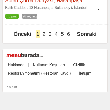
Sölen Çorba Dünyasi, Hasanpaşa
Fatih Caddesi, 18 Hasanpaşa, Sultanbeyli, İstanbul
-
4.5 puan
96 reyting
Önceki
1
2
3
4
5
6
Sonraki
Hakkında
|
Kullanım Koşulları
|
Gizlilik
Restoran Yönetimi (Restoran Kaydı)
|
İletişim
15/0,449