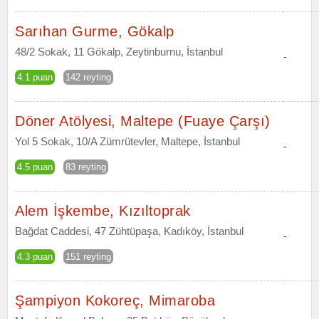
Sarıhan Gurme, Gökalp
48/2 Sokak, 11 Gökalp, Zeytinburnu, İstanbul
-
4.1 puan
142 reyting
Döner Atölyesi, Maltepe (Fuaye Çarşı)
Yol 5 Sokak, 10/A Zümrütevler, Maltepe, İstanbul
-
4.5 puan
83 reyting
Alem İşkembe, Kızıltoprak
Bağdat Caddesi, 47 Zühtüpaşa, Kadıköy, İstanbul
-
4.3 puan
151 reyting
Şampiyon Kokoreç, Mimaroba