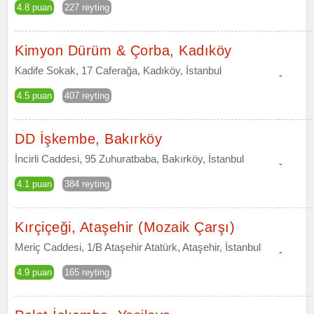
4.8 puan
227 reyting
Kimyon Dürüm & Çorba, Kadıköy
Kadife Sokak, 17 Caferağa, Kadıköy, İstanbul
-
4.5 puan
407 reyting
DD İşkembe, Bakırköy
İncirli Caddesi, 95 Zuhuratbaba, Bakırköy, İstanbul
-
4.1 puan
384 reyting
Kırçiçeği, Ataşehir (Mozaik Çarşı)
Meriç Caddesi, 1/B Ataşehir Atatürk, Ataşehir, İstanbul
-
4.9 puan
165 reyting