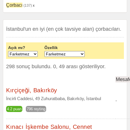
Çorbacı
(137)
x
İstanbul'un en iyi (en çok tavsiye alan) çorbacıları.
Açık mı?
Özellik
298 sonuç bulundu. 0, 49 arası gösteriliyor.
Mesaf
Kırçiçeği, Bakırköy
İncirli Caddesi, 49 Zuhuratbaba, Bakırköy, İstanbul
-
4.2 puan
796 reyting
Kınacı İşkembe Salonu, Cennet