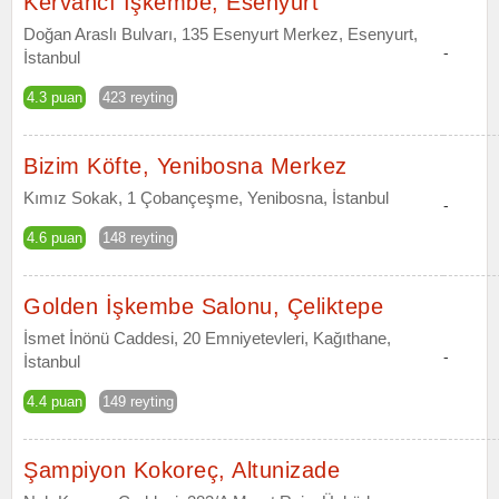
Kervancı İşkembe, Esenyurt
Doğan Araslı Bulvarı, 135 Esenyurt Merkez, Esenyurt,
-
İstanbul
4.3 puan
423 reyting
Bizim Köfte, Yenibosna Merkez
Kımız Sokak, 1 Çobançeşme, Yenibosna, İstanbul
-
4.6 puan
148 reyting
Golden İşkembe Salonu, Çeliktepe
İsmet İnönü Caddesi, 20 Emniyetevleri, Kağıthane,
-
İstanbul
4.4 puan
149 reyting
Şampiyon Kokoreç, Altunizade