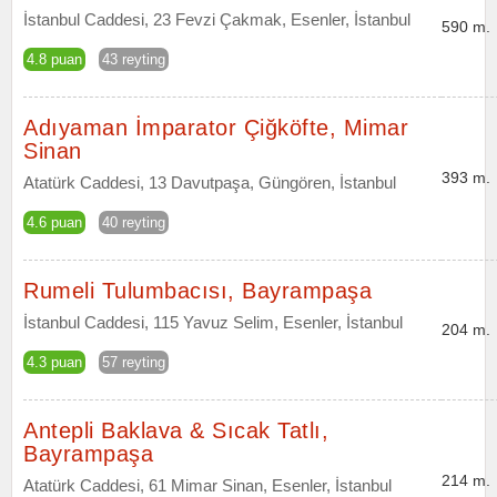
İstanbul Caddesi, 23 Fevzi Çakmak, Esenler, İstanbul
590 m.
4.8 puan
43 reyting
Adıyaman İmparator Çiğköfte, Mimar
Sinan
393 m.
Atatürk Caddesi, 13 Davutpaşa, Güngören, İstanbul
4.6 puan
40 reyting
Rumeli Tulumbacısı, Bayrampaşa
İstanbul Caddesi, 115 Yavuz Selim, Esenler, İstanbul
204 m.
4.3 puan
57 reyting
Antepli Baklava & Sıcak Tatlı,
Bayrampaşa
214 m.
Atatürk Caddesi, 61 Mimar Sinan, Esenler, İstanbul