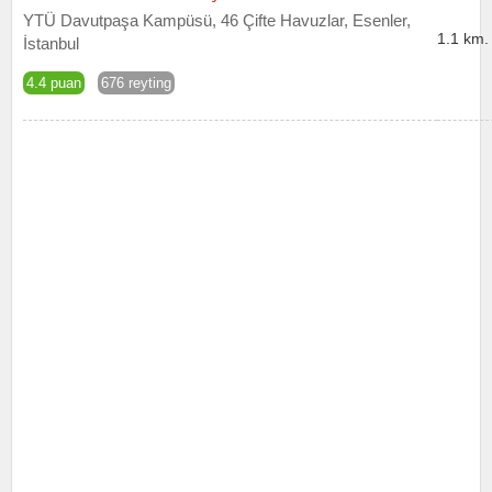
YTÜ Davutpaşa Kampüsü, 46 Çifte Havuzlar, Esenler,
1.1 km.
İstanbul
4.4 puan
676 reyting