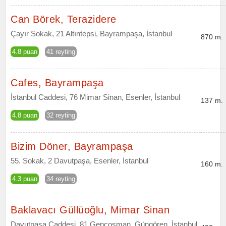
Can Börek, Terazidere
Çayır Sokak, 21 Altıntepsi, Bayrampaşa, İstanbul
870 m.
4.8 puan
41 reyting
Cafes, Bayrampaşa
İstanbul Caddesi, 76 Mimar Sinan, Esenler, İstanbul
137 m.
4.8 puan
32 reyting
Bizim Döner, Bayrampaşa
55. Sokak, 2 Davutpaşa, Esenler, İstanbul
160 m.
4.3 puan
34 reyting
Baklavacı Güllüoğlu, Mimar Sinan
Davutpaşa Caddesi, 81 Gençosman, Güngören, İstanbul