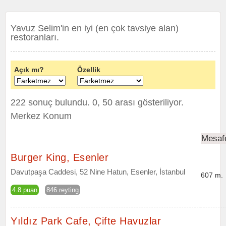
Yavuz Selim'in en iyi (en çok tavsiye alan)
restoranları.
Açık mı?
Özellik
222 sonuç bulundu. 0, 50 arası gösteriliyor.
Merkez Konum
Mesaf
Burger King, Esenler
Davutpaşa Caddesi, 52 Nine Hatun, Esenler, İstanbul
607 m.
4.8 puan
846 reyting
Yıldız Park Cafe, Çifte Havuzlar