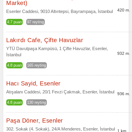
Market)
420 m.
Esenler Caddesi, 9010 Altıntepsi, Bayrampaşa, İstanbul
4.7 puan
97 reyting
Lakırdı Cafe, Çifte Havuzlar
YTÜ Davutpaşa Kampüsü, 1 Çifte Havuzlar, Esenler,
932 m.
İstanbul
4.8 puan
165 reyting
Hacı Sayid, Esenler
Atışalanı Caddesi, 20/1 Fevzi Çakmak, Esenler, İstanbul
936 m.
4.8 puan
130 reyting
Paşa Döner, Esenler
302. Sokak (4. Sokak), 24/A Menderes, Esenler, İstanbul
1 km.