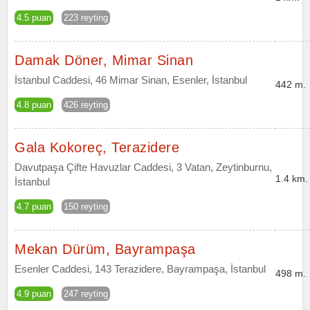
4.5 puan
223 reyting
Damak Döner, Mimar Sinan
İstanbul Caddesi, 46 Mimar Sinan, Esenler, İstanbul
442 m.
4.8 puan
426 reyting
Gala Kokoreç, Terazidere
Davutpaşa Çifte Havuzlar Caddesi, 3 Vatan, Zeytinburnu,
1.4 km.
İstanbul
4.7 puan
150 reyting
Mekan Dürüm, Bayrampaşa
Esenler Caddesi, 143 Terazidere, Bayrampaşa, İstanbul
498 m.
4.9 puan
247 reyting