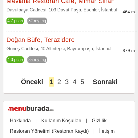
Mevlana Restoran Cafe, Mimar Sinan
Davutpaşa Caddesi, 103 Davut Paşa, Esenler, İstanbul
464 m.
4.7 puan
32 reyting
Doğan Büfe, Terazidere
Güneş Caddesi, 40 Altıntepsi, Bayrampaşa, İstanbul
879 m.
4.3 puan
35 reyting
Önceki
1
2
3
4
5
Sonraki
Hakkında
|
Kullanım Koşulları
|
Gizlilik
Restoran Yönetimi (Restoran Kaydı)
|
İletişim