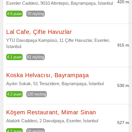
420 m.
Esenler Caddesi, 9010 Altıntepsi, Bayrampaşa, İstanbul
4.6 puan
70 reyting
Lal Cafe, Çifte Havuzlar
YTÜ Davutpaşa Kampüsü, 11 Çifte Havuzlar, Esenler,
915 m.
İstanbul
4.1 puan
61 reyting
Koska Helvacısı, Bayrampaşa
Aydın Sokak, 51 Terazidere, Bayrampaşa, İstanbul
530 m.
4.2 puan
120 reyting
Köşem Restaurant, Mimar Sinan
Atatürk Caddesi, 2 Davutpaşa, Esenler, İstanbul
527 m.
4.2 puan
50 reyting