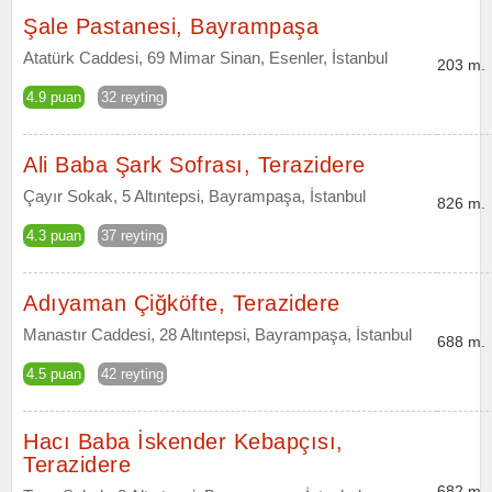
Şale Pastanesi, Bayrampaşa
Atatürk Caddesi, 69 Mimar Sinan, Esenler, İstanbul
203 m.
4.9 puan
32 reyting
Ali Baba Şark Sofrası, Terazidere
Çayır Sokak, 5 Altıntepsi, Bayrampaşa, İstanbul
826 m.
4.3 puan
37 reyting
Adıyaman Çiğköfte, Terazidere
Manastır Caddesi, 28 Altıntepsi, Bayrampaşa, İstanbul
688 m.
4.5 puan
42 reyting
Hacı Baba İskender Kebapçısı,
Terazidere
682 m.