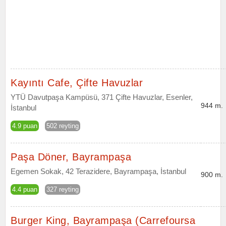
Kayıntı Cafe, Çifte Havuzlar
YTÜ Davutpaşa Kampüsü, 371 Çifte Havuzlar, Esenler,
944 m.
İstanbul
4.9 puan
502 reyting
Paşa Döner, Bayrampaşa
Egemen Sokak, 42 Terazidere, Bayrampaşa, İstanbul
900 m.
4.4 puan
327 reyting
Burger King, Bayrampaşa (Carrefoursa