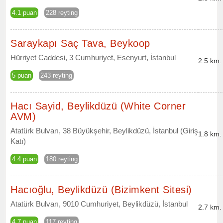
4.1 puan
228 reyting
Saraykapı Saç Tava, Beykoop
Hürriyet Caddesi, 3 Cumhuriyet, Esenyurt, İstanbul
2.5 km.
5 puan
243 reyting
Hacı Sayid, Beylikdüzü (White Corner
AVM)
Atatürk Bulvarı, 38 Büyükşehir, Beylikdüzü, İstanbul (Giriş
1.8 km.
Katı)
4.4 puan
180 reyting
Hacıoğlu, Beylikdüzü (Bizimkent Sitesi)
Atatürk Bulvarı, 9010 Cumhuriyet, Beylikdüzü, İstanbul
2.7 km.
4.7 puan
117 reyting