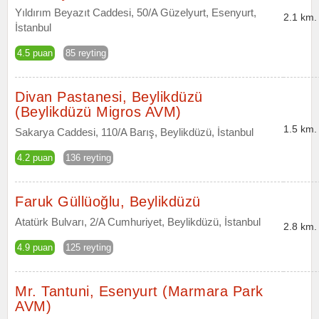
Yıldırım Beyazıt Caddesi, 50/A Güzelyurt, Esenyurt,
2.1 km.
İstanbul
4.5 puan
85 reyting
Divan Pastanesi, Beylikdüzü
(Beylikdüzü Migros AVM)
1.5 km.
Sakarya Caddesi, 110/A Barış, Beylikdüzü, İstanbul
4.2 puan
136 reyting
Faruk Güllüoğlu, Beylikdüzü
Atatürk Bulvarı, 2/A Cumhuriyet, Beylikdüzü, İstanbul
2.8 km.
4.9 puan
125 reyting
Mr. Tantuni, Esenyurt (Marmara Park
AVM)