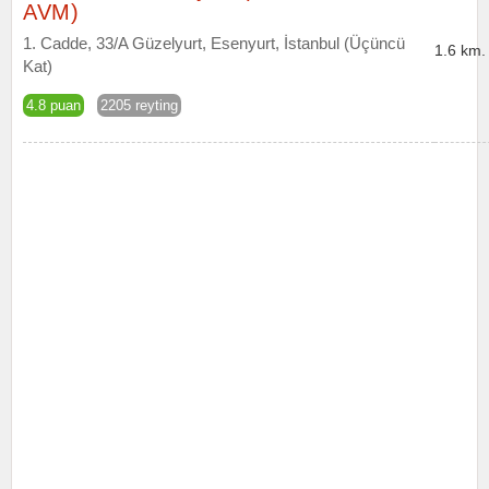
AVM)
1. Cadde, 33/A Güzelyurt, Esenyurt, İstanbul (Üçüncü
1.6 km.
Kat)
4.8 puan
2205 reyting