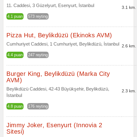
11. Caddesi, 3 Güzelyurt, Esenyurt, İstanbul
3.1 km.
4.1 puan
573 reyting
Pizza Hut, Beylikdüzü (Ekinoks AVM)
Cumhuriyet Caddesi, 1 Cumhuriyet, Beylikdüzü, İstanbul
2.6 km.
4.4 puan
247 reyting
Burger King, Beylikdüzü (Marka City
AVM)
Beylikdüzü Caddesi, 42-43 Büyükşehir, Beylikdüzü,
2.3 km.
İstanbul
4.8 puan
176 reyting
Jimmy Joker, Esenyurt (Innovia 2
Sitesi)