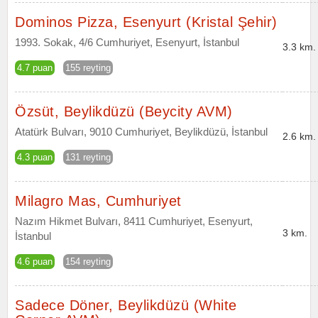
Dominos Pizza, Esenyurt (Kristal Şehir)
1993. Sokak, 4/6 Cumhuriyet, Esenyurt, İstanbul
3.3 km.
4.7 puan
155 reyting
Özsüt, Beylikdüzü (Beycity AVM)
Atatürk Bulvarı, 9010 Cumhuriyet, Beylikdüzü, İstanbul
2.6 km.
4.3 puan
131 reyting
Milagro Mas, Cumhuriyet
Nazım Hikmet Bulvarı, 8411 Cumhuriyet, Esenyurt,
3 km.
İstanbul
4.6 puan
154 reyting
Sadece Döner, Beylikdüzü (White