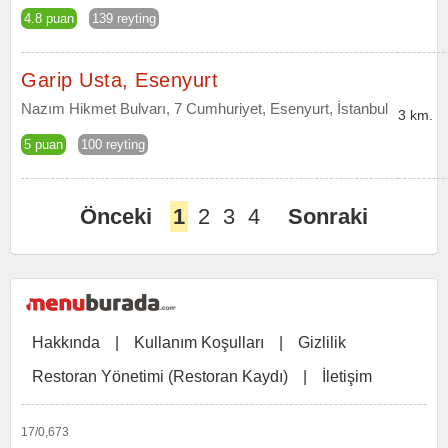
4.8 puan
139 reyting
Garip Usta, Esenyurt
Nazım Hikmet Bulvarı, 7 Cumhuriyet, Esenyurt, İstanbul
3 km.
5 puan
100 reyting
Önceki
1
2
3
4
Sonraki
Hakkında
|
Kullanım Koşulları
|
Gizlilik
Restoran Yönetimi (Restoran Kaydı)
|
İletişim
17/0,673