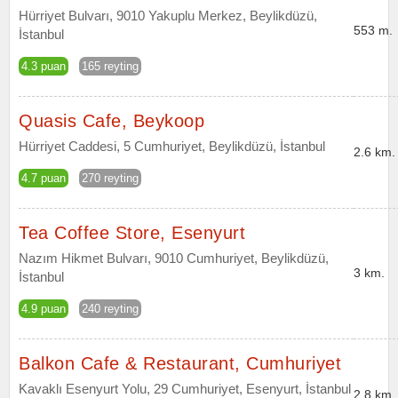
Hürriyet Bulvarı, 9010 Yakuplu Merkez, Beylikdüzü,
553 m.
İstanbul
4.3 puan
165 reyting
Quasis Cafe, Beykoop
Hürriyet Caddesi, 5 Cumhuriyet, Beylikdüzü, İstanbul
2.6 km.
4.7 puan
270 reyting
Tea Coffee Store, Esenyurt
Nazım Hikmet Bulvarı, 9010 Cumhuriyet, Beylikdüzü,
3 km.
İstanbul
4.9 puan
240 reyting
Balkon Cafe & Restaurant, Cumhuriyet
Kavaklı Esenyurt Yolu, 29 Cumhuriyet, Esenyurt, İstanbul
2.8 km.