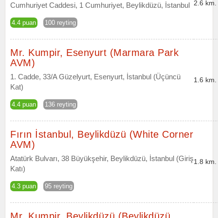
2.6 km.
Cumhuriyet Caddesi, 1 Cumhuriyet, Beylikdüzü, İstanbul
4.4 puan
100 reyting
Mr. Kumpir, Esenyurt (Marmara Park
AVM)
1. Cadde, 33/A Güzelyurt, Esenyurt, İstanbul (Üçüncü
1.6 km.
Kat)
4.4 puan
136 reyting
Fırın İstanbul, Beylikdüzü (White Corner
AVM)
Atatürk Bulvarı, 38 Büyükşehir, Beylikdüzü, İstanbul (Giriş
1.8 km.
Katı)
4.3 puan
95 reyting
Mr. Kumpir, Beylikdüzü (Beylikdüzü