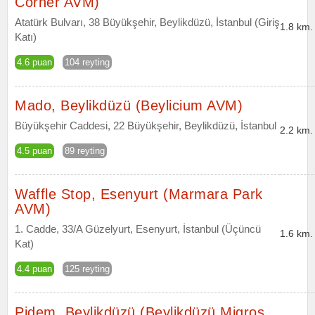
Corner AVM)
Atatürk Bulvarı, 38 Büyükşehir, Beylikdüzü, İstanbul (Giriş
1.8 km.
Katı)
4.6 puan
104 reyting
Mado, Beylikdüzü (Beylicium AVM)
Büyükşehir Caddesi, 22 Büyükşehir, Beylikdüzü, İstanbul
2.2 km.
4.5 puan
89 reyting
Waffle Stop, Esenyurt (Marmara Park
AVM)
1. Cadde, 33/A Güzelyurt, Esenyurt, İstanbul (Üçüncü
1.6 km.
Kat)
4.4 puan
125 reyting
Pidem, Beylikdüzü (Beylikdüzü Migros