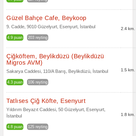
Güzel Bahçe Cafe, Beykoop
9. Cadde, 9010 Güzelyurt, Esenyurt, İstanbul
2.4 km.
4.9 puan
203 reyting
Çiğköftem, Beylikdüzü (Beylikdüzü
Migros AVM)
1.5 km.
Sakarya Caddesi, 110/A Barış, Beylikdüzü, İstanbul
4.3 puan
106 reyting
Tatlıses Çiğ Köfte, Esenyurt
Yıldırım Beyazıt Caddesi, 50 Güzelyurt, Esenyurt,
1.8 km.
İstanbul
4.8 puan
125 reyting