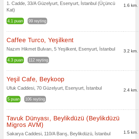
1. Cadde, 33/A Güzelyurt, Esenyurt, İstanbul (Üçüncü
1.6 km.
Kat)
4.1 puan
99 reyting
Caffee Turco, Yeşilkent
Nazım Hikmet Bulvarı, 5 Yeşilkent, Esenyurt, İstanbul
3.2 km.
4.3 puan
112 reyting
Yeşil Cafe, Beykoop
Ufuk Caddesi, 70 Güzelyurt, Esenyurt, İstanbul
2.4 km.
5 puan
106 reyting
Tavuk Dünyası, Beylikdüzü (Beylikdüzü
Migros AVM)
1.5 km.
Sakarya Caddesi, 110/A Barış, Beylikdüzü, İstanbul