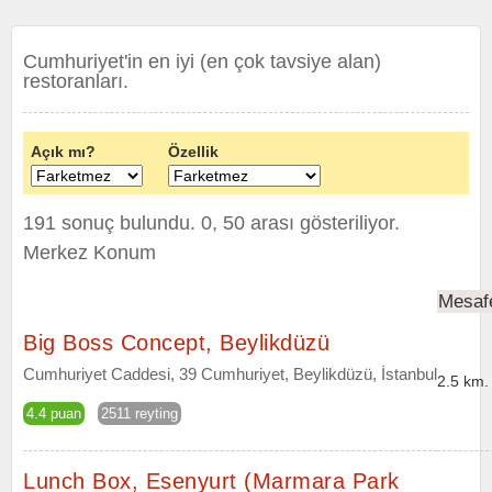
Cumhuriyet'in en iyi (en çok tavsiye alan)
restoranları.
Açık mı?
Özellik
191 sonuç bulundu. 0, 50 arası gösteriliyor.
Merkez Konum
Mesaf
Big Boss Concept, Beylikdüzü
Cumhuriyet Caddesi, 39 Cumhuriyet, Beylikdüzü, İstanbul
2.5 km.
4.4 puan
2511 reyting
Lunch Box, Esenyurt (Marmara Park