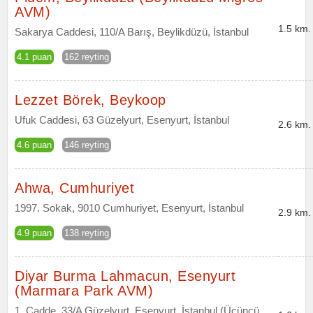
AVM)
1.5 km.
Sakarya Caddesi, 110/A Barış, Beylikdüzü, İstanbul
4.1 puan
162 reyting
Lezzet Börek, Beykoop
Ufuk Caddesi, 63 Güzelyurt, Esenyurt, İstanbul
2.6 km.
4.6 puan
146 reyting
Ahwa, Cumhuriyet
1997. Sokak, 9010 Cumhuriyet, Esenyurt, İstanbul
2.9 km.
4.9 puan
138 reyting
Diyar Burma Lahmacun, Esenyurt
(Marmara Park AVM)
1. Cadde, 33/A Güzelyurt, Esenyurt, İstanbul (Üçüncü