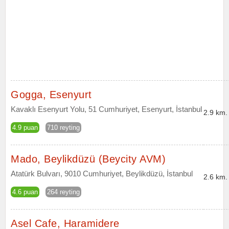
Gogga, Esenyurt
Kavaklı Esenyurt Yolu, 51 Cumhuriyet, Esenyurt, İstanbul
2.9 km.
4.9 puan
710 reyting
Mado, Beylikdüzü (Beycity AVM)
Atatürk Bulvarı, 9010 Cumhuriyet, Beylikdüzü, İstanbul
2.6 km.
4.6 puan
264 reyting
Asel Cafe, Haramidere