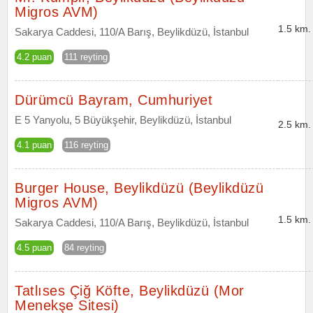
Migros AVM)
1.5 km.
Sakarya Caddesi, 110/A Barış, Beylikdüzü, İstanbul
4.2 puan
111 reyting
Dürümcü Bayram, Cumhuriyet
E 5 Yanyolu, 5 Büyükşehir, Beylikdüzü, İstanbul
2.5 km.
4.1 puan
116 reyting
Burger House, Beylikdüzü (Beylikdüzü
Migros AVM)
1.5 km.
Sakarya Caddesi, 110/A Barış, Beylikdüzü, İstanbul
4.5 puan
84 reyting
Tatlıses Çiğ Köfte, Beylikdüzü (Mor
Menekşe Sitesi)