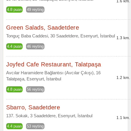
1.6 km.
4.8 puan
49 reyting
Green Salads, Saadetdere
Tonguç Baba Caddesi, 30 Saadetdere, Esenyurt, İstanbul
1.3 km.
4.4 puan
46 reyting
Joyfed Cafe Restaurant, Talatpaşa
Avcılar Haramidere Bağlantısı (Avcılar Çıkışı), 16
1.2 km.
Talatpaşa, Esenyurt, İstanbul
4.8 puan
56 reyting
Sbarro, Saadetdere
137. Sokak, 3 Saadetdere, Esenyurt, İstanbul
1.1 km.
4.4 puan
53 reyting