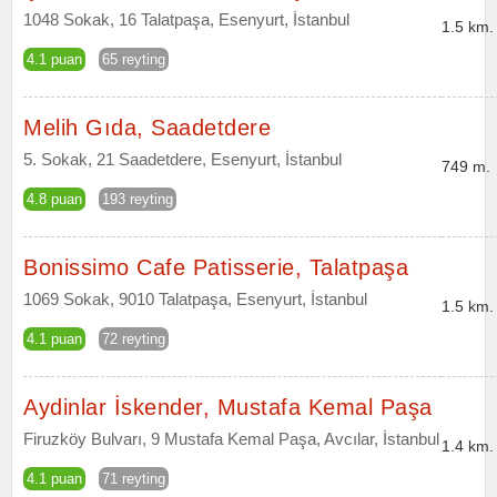
1048 Sokak, 16 Talatpaşa, Esenyurt, İstanbul
1.5 km.
4.1 puan
65 reyting
Melih Gıda, Saadetdere
5. Sokak, 21 Saadetdere, Esenyurt, İstanbul
749 m.
4.8 puan
193 reyting
Bonissimo Cafe Patisserie, Talatpaşa
1069 Sokak, 9010 Talatpaşa, Esenyurt, İstanbul
1.5 km.
4.1 puan
72 reyting
Aydinlar İskender, Mustafa Kemal Paşa
Firuzköy Bulvarı, 9 Mustafa Kemal Paşa, Avcılar, İstanbul
1.4 km.
4.1 puan
71 reyting