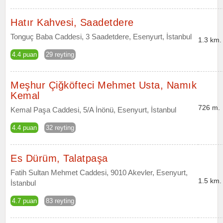
Hatır Kahvesi, Saadetdere
Tonguç Baba Caddesi, 3 Saadetdere, Esenyurt, İstanbul
1.3 km.
4.4 puan
29 reyting
Meşhur Çiğköfteci Mehmet Usta, Namık
Kemal
726 m.
Kemal Paşa Caddesi, 5/A İnönü, Esenyurt, İstanbul
4.4 puan
32 reyting
Es Dürüm, Talatpaşa
Fatih Sultan Mehmet Caddesi, 9010 Akevler, Esenyurt,
1.5 km.
İstanbul
4.7 puan
83 reyting