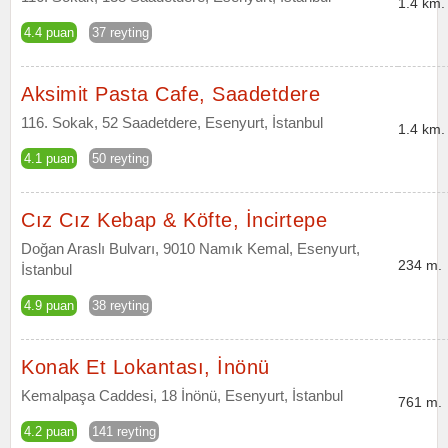
1.4 km.
4.4 puan
37 reyting
Aksimit Pasta Cafe, Saadetdere
116. Sokak, 52 Saadetdere, Esenyurt, İstanbul
1.4 km.
4.1 puan
50 reyting
Cız Cız Kebap & Köfte, İncirtepe
Doğan Araslı Bulvarı, 9010 Namık Kemal, Esenyurt,
234 m.
İstanbul
4.9 puan
38 reyting
Konak Et Lokantası, İnönü
Kemalpaşa Caddesi, 18 İnönü, Esenyurt, İstanbul
761 m.
4.2 puan
141 reyting