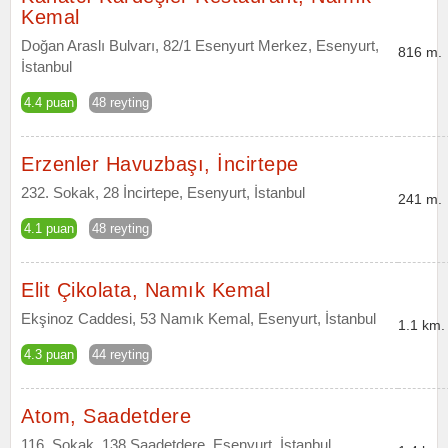
Kemal
Doğan Araslı Bulvarı, 82/1 Esenyurt Merkez, Esenyurt,
816 m.
İstanbul
4.4 puan
48 reyting
Erzenler Havuzbaşı, İncirtepe
232. Sokak, 28 İncirtepe, Esenyurt, İstanbul
241 m.
4.1 puan
48 reyting
Elit Çikolata, Namık Kemal
Ekşinoz Caddesi, 53 Namık Kemal, Esenyurt, İstanbul
1.1 km.
4.3 puan
44 reyting
Atom, Saadetdere
116. Sokak, 138 Saadetdere, Esenyurt, İstanbul