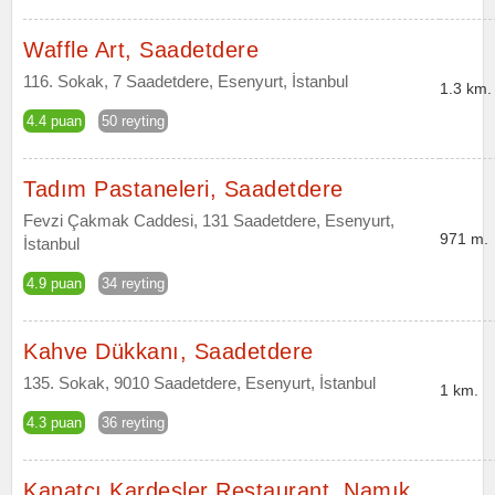
Waffle Art, Saadetdere
116. Sokak, 7 Saadetdere, Esenyurt, İstanbul
1.3 km.
4.4 puan
50 reyting
Tadım Pastaneleri, Saadetdere
Fevzi Çakmak Caddesi, 131 Saadetdere, Esenyurt,
971 m.
İstanbul
4.9 puan
34 reyting
Kahve Dükkanı, Saadetdere
135. Sokak, 9010 Saadetdere, Esenyurt, İstanbul
1 km.
4.3 puan
36 reyting
Kanatcı Kardeşler Restaurant, Namık