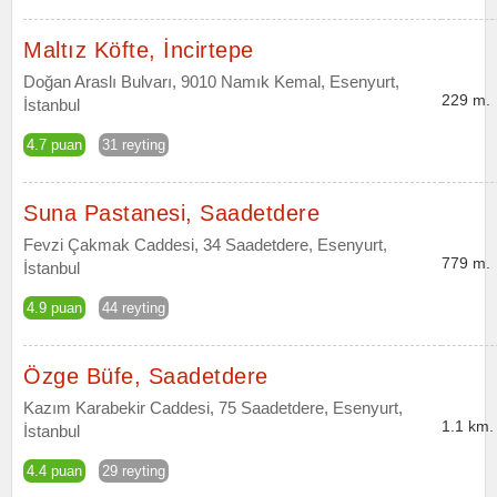
Maltız Köfte, İncirtepe
Doğan Araslı Bulvarı, 9010 Namık Kemal, Esenyurt,
229 m.
İstanbul
4.7 puan
31 reyting
Suna Pastanesi, Saadetdere
Fevzi Çakmak Caddesi, 34 Saadetdere, Esenyurt,
779 m.
İstanbul
4.9 puan
44 reyting
Özge Büfe, Saadetdere
Kazım Karabekir Caddesi, 75 Saadetdere, Esenyurt,
1.1 km.
İstanbul
4.4 puan
29 reyting