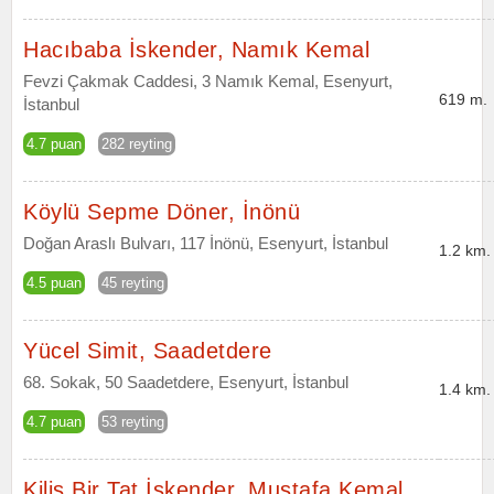
Hacıbaba İskender, Namık Kemal
Fevzi Çakmak Caddesi, 3 Namık Kemal, Esenyurt,
619 m.
İstanbul
4.7 puan
282 reyting
Köylü Sepme Döner, İnönü
Doğan Araslı Bulvarı, 117 İnönü, Esenyurt, İstanbul
1.2 km.
4.5 puan
45 reyting
Yücel Simit, Saadetdere
68. Sokak, 50 Saadetdere, Esenyurt, İstanbul
1.4 km.
4.7 puan
53 reyting
Kilis Bir Tat İskender, Mustafa Kemal