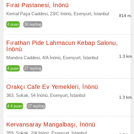
Fırat Pastanesi, İnönü
Kemal Paşa Caddesi, 23/C İnönü, Esenyurt, İstanbul
814 m.
4 puan
30 reyting
Fırathan Pide Lahmacun Kebap Salonu,
İnönü
1.3 km.
Mandıra Caddesi, 4/A İnönü, Esenyurt, İstanbul
4 puan
27 reyting
Orakçı Cafe Ev Yemekleri, İnönü
363. Sokak, 54 İnönü, Esenyurt, İstanbul
1.3 km.
4.4 puan
27 reyting
Kervansaray Mangalbaşı, İnönü
359. Sokak, 2/A İnönü, Esenyurt, İstanbul