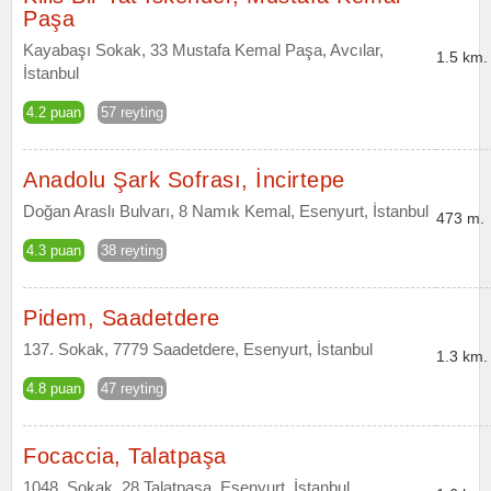
Paşa
Kayabaşı Sokak, 33 Mustafa Kemal Paşa, Avcılar,
1.5 km.
İstanbul
4.2 puan
57 reyting
Anadolu Şark Sofrası, İncirtepe
Doğan Araslı Bulvarı, 8 Namık Kemal, Esenyurt, İstanbul
473 m.
4.3 puan
38 reyting
Pidem, Saadetdere
137. Sokak, 7779 Saadetdere, Esenyurt, İstanbul
1.3 km.
4.8 puan
47 reyting
Focaccia, Talatpaşa
1048. Sokak, 28 Talatpaşa, Esenyurt, İstanbul