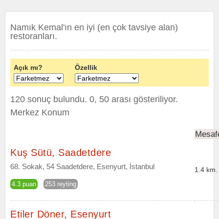
Namık Kemal'ın en iyi (en çok tavsiye alan)
restoranları.
Açık mı?
Özellik
120 sonuç bulundu. 0, 50 arası gösteriliyor.
Merkez Konum
Mesaf
Kuş Sütü, Saadetdere
68. Sokak, 54 Saadetdere, Esenyurt, İstanbul
1.4 km.
4.3 puan
253 reyting
Etiler Döner, Esenyurt