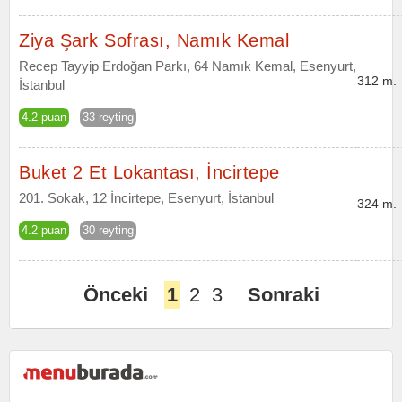
Ziya Şark Sofrası, Namık Kemal
Recep Tayyip Erdoğan Parkı, 64 Namık Kemal, Esenyurt,
312 m.
İstanbul
4.2 puan
33 reyting
Buket 2 Et Lokantası, İncirtepe
201. Sokak, 12 İncirtepe, Esenyurt, İstanbul
324 m.
4.2 puan
30 reyting
Önceki
1
2
3
Sonraki