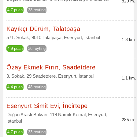
829 m.
4.7 puan
38 reyting
Kayıkçı Dürüm, Talatpaşa
571. Sokak, 9010 Talatpaşa, Esenyurt, İstanbul
1.3 km.
4.9 puan
36 reyting
Özay Ekmek Fırın, Saadetdere
3. Sokak, 29 Saadetdere, Esenyurt, İstanbul
1.1 km.
4.4 puan
48 reyting
Esenyurt Simit Evi, İncirtepe
Doğan Araslı Bulvarı, 119 Namık Kemal, Esenyurt,
285 m.
İstanbul
4.7 puan
33 reyting