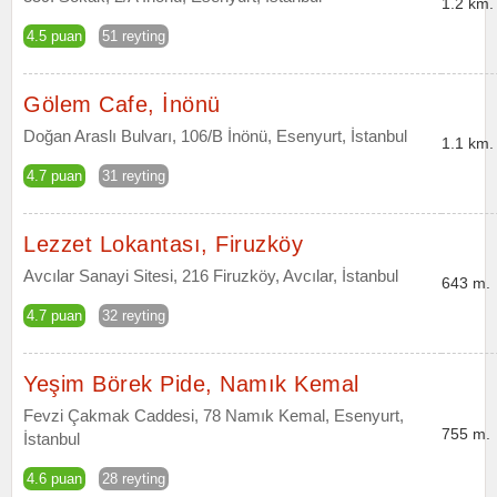
1.2 km.
4.5 puan
51 reyting
Gölem Cafe, İnönü
Doğan Araslı Bulvarı, 106/B İnönü, Esenyurt, İstanbul
1.1 km.
4.7 puan
31 reyting
Lezzet Lokantası, Firuzköy
Avcılar Sanayi Sitesi, 216 Firuzköy, Avcılar, İstanbul
643 m.
4.7 puan
32 reyting
Yeşim Börek Pide, Namık Kemal
Fevzi Çakmak Caddesi, 78 Namık Kemal, Esenyurt,
755 m.
İstanbul
4.6 puan
28 reyting