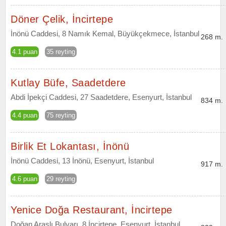
Döner Çelik, İncirtepe
İnönü Caddesi, 8 Namık Kemal, Büyükçekmece, İstanbul
268 m.
4.1 puan
35 reyting
Kutlay Büfe, Saadetdere
Abdi İpekçi Caddesi, 27 Saadetdere, Esenyurt, İstanbul
834 m.
4.4 puan
75 reyting
Birlik Et Lokantası, İnönü
İnönü Caddesi, 13 İnönü, Esenyurt, İstanbul
917 m.
4.6 puan
29 reyting
Yenice Doğa Restaurant, İncirtepe
Doğan Araslı Bulvarı, 8 İncirtepe, Esenyurt, İstanbul