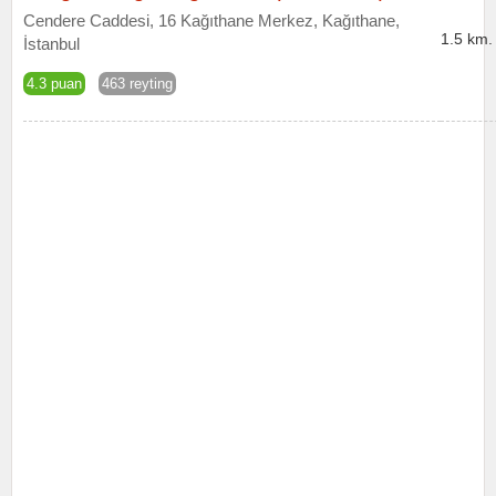
Cendere Caddesi, 16 Kağıthane Merkez, Kağıthane,
1.5 km.
İstanbul
4.3 puan
463 reyting