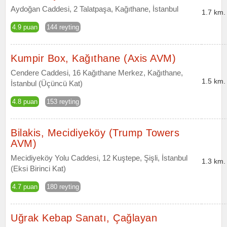
Aydoğan Caddesi, 2 Talatpaşa, Kağıthane, İstanbul
1.7 km.
4.9 puan
144 reyting
Kumpir Box, Kağıthane (Axis AVM)
Cendere Caddesi, 16 Kağıthane Merkez, Kağıthane,
1.5 km.
İstanbul (Üçüncü Kat)
4.8 puan
153 reyting
Bilakis, Mecidiyeköy (Trump Towers
AVM)
Mecidiyeköy Yolu Caddesi, 12 Kuştepe, Şişli, İstanbul
1.3 km.
(Eksi Birinci Kat)
4.7 puan
180 reyting
Uğrak Kebap Sanatı, Çağlayan