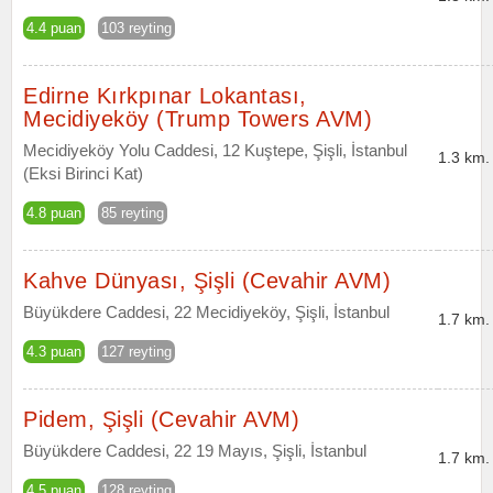
4.4 puan
103 reyting
Edirne Kırkpınar Lokantası,
Mecidiyeköy (Trump Towers AVM)
Mecidiyeköy Yolu Caddesi, 12 Kuştepe, Şişli, İstanbul
1.3 km.
(Eksi Birinci Kat)
4.8 puan
85 reyting
Kahve Dünyası, Şişli (Cevahir AVM)
Büyükdere Caddesi, 22 Mecidiyeköy, Şişli, İstanbul
1.7 km.
4.3 puan
127 reyting
Pidem, Şişli (Cevahir AVM)
Büyükdere Caddesi, 22 19 Mayıs, Şişli, İstanbul
1.7 km.
4.5 puan
128 reyting