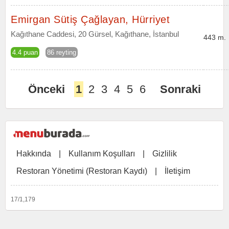
Emirgan Sütiş Çağlayan, Hürriyet
Kağıthane Caddesi, 20 Gürsel, Kağıthane, İstanbul
443 m.
4.4 puan
86 reyting
Önceki
1
2
3
4
5
6
Sonraki
Hakkında
|
Kullanım Koşulları
|
Gizlilik
Restoran Yönetimi (Restoran Kaydı)
|
İletişim
17/1,179