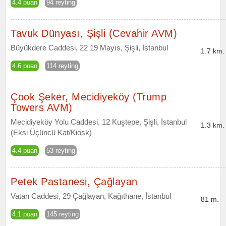
4.4 puan
94 reyting
Tavuk Dünyası, Şişli (Cevahir AVM)
Büyükdere Caddesi, 22 19 Mayıs, Şişli, İstanbul
1.7 km.
4.6 puan
114 reyting
Çook Şeker, Mecidiyeköy (Trump
Towers AVM)
Mecidiyeköy Yolu Caddesi, 12 Kuştepe, Şişli, İstanbul
1.3 km.
(Eksi Üçüncü Kat/Kiosk)
4.4 puan
53 reyting
Petek Pastanesi, Çağlayan
Vatan Caddesi, 29 Çağlayan, Kağıthane, İstanbul
81 m.
4.1 puan
145 reyting