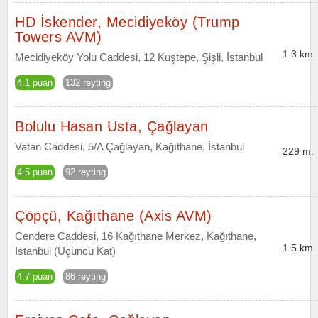
HD İskender, Mecidiyeköy (Trump
Towers AVM)
1.3 km.
Mecidiyeköy Yolu Caddesi, 12 Kuştepe, Şişli, İstanbul
4.1 puan
132 reyting
Bolulu Hasan Usta, Çağlayan
Vatan Caddesi, 5/A Çağlayan, Kağıthane, İstanbul
229 m.
4.5 puan
92 reyting
Çöpçü, Kağıthane (Axis AVM)
Cendere Caddesi, 16 Kağıthane Merkez, Kağıthane,
1.5 km.
İstanbul (Üçüncü Kat)
4.7 puan
86 reyting