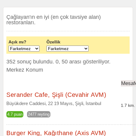
Çağlayan'ın en iyi (en çok tavsiye alan)
restoranları.
Açık mı?
Özellik
352 sonuç bulundu. 0, 50 arası gösteriliyor.
Merkez Konum
Mesaf
Serander Cafe, Şişli (Cevahir AVM)
Büyükdere Caddesi, 22 19 Mayıs, Şişli, İstanbul
1.7 km.
4.7 puan
2477 reyting
Burger King, Kağıthane (Axis AVM)