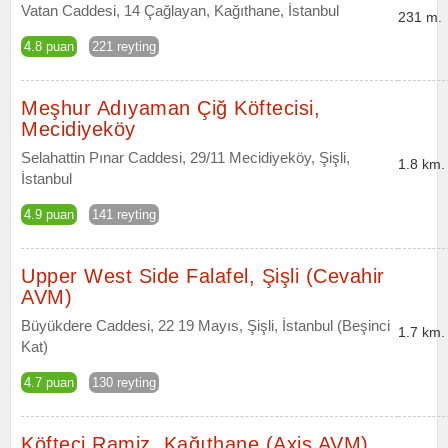
Vatan Caddesi, 14 Çağlayan, Kağıthane, İstanbul
231 m.
4.8 puan
221 reyting
Meşhur Adıyaman Çiğ Köftecisi,
Mecidiyeköy
Selahattin Pınar Caddesi, 29/11 Mecidiyeköy, Şişli,
1.8 km.
İstanbul
4.9 puan
141 reyting
Upper West Side Falafel, Şişli (Cevahir
AVM)
Büyükdere Caddesi, 22 19 Mayıs, Şişli, İstanbul (Beşinci
1.7 km.
Kat)
4.7 puan
130 reyting
Köfteci Ramiz, Kağıthane (Axis AVM)