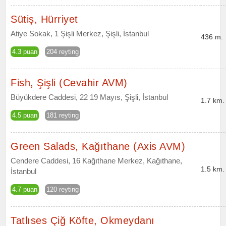
Sütiş, Hürriyet
Atiye Sokak, 1 Şişli Merkez, Şişli, İstanbul
436 m.
4.3 puan
204 reyting
Fish, Şişli (Cevahir AVM)
Büyükdere Caddesi, 22 19 Mayıs, Şişli, İstanbul
1.7 km.
4.5 puan
181 reyting
Green Salads, Kağıthane (Axis AVM)
Cendere Caddesi, 16 Kağıthane Merkez, Kağıthane,
1.5 km.
İstanbul
4.7 puan
120 reyting
Tatlıses Çiğ Köfte, Okmeydanı