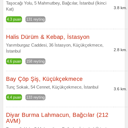
Taşocağı Yolu, 5 Mahmutbey, Bağcılar, İstanbul (İkinci
3.8 km.
Kat)
4.3 puan
131 reyting
Halis Dürüm & Kebap, İstasyon
Yarımburgaz Caddesi, 36 İstasyon, Küçükçekmece,
2.8 km.
İstanbul
4.6 puan
158 reyting
Bay Çöp Şiş, Küçükçekmece
Tunç Sokak, 54 Cennet, Küçükçekmece, İstanbul
3.6 km.
4.4 puan
133 reyting
Diyar Burma Lahmacun, Bağcılar (212
AVM)