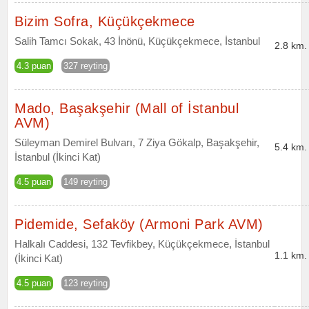
Bizim Sofra, Küçükçekmece
Salih Tamcı Sokak, 43 İnönü, Küçükçekmece, İstanbul
2.8 km.
4.3 puan
327 reyting
Mado, Başakşehir (Mall of İstanbul
AVM)
Süleyman Demirel Bulvarı, 7 Ziya Gökalp, Başakşehir,
5.4 km.
İstanbul (İkinci Kat)
4.5 puan
149 reyting
Pidemide, Sefaköy (Armoni Park AVM)
Halkalı Caddesi, 132 Tevfikbey, Küçükçekmece, İstanbul
1.1 km.
(İkinci Kat)
4.5 puan
123 reyting