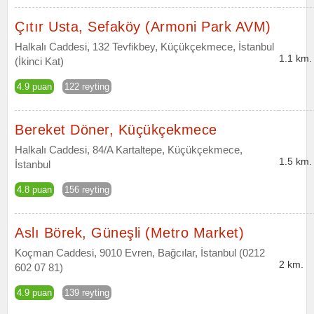
Çıtır Usta, Sefaköy (Armoni Park AVM)
Halkalı Caddesi, 132 Tevfikbey, Küçükçekmece, İstanbul
1.1 km.
(İkinci Kat)
4.9 puan
122 reyting
Bereket Döner, Küçükçekmece
Halkalı Caddesi, 84/A Kartaltepe, Küçükçekmece,
1.5 km.
İstanbul
4.8 puan
156 reyting
Aslı Börek, Güneşli (Metro Market)
Koçman Caddesi, 9010 Evren, Bağcılar, İstanbul (0212
2 km.
602 07 81)
4.9 puan
139 reyting