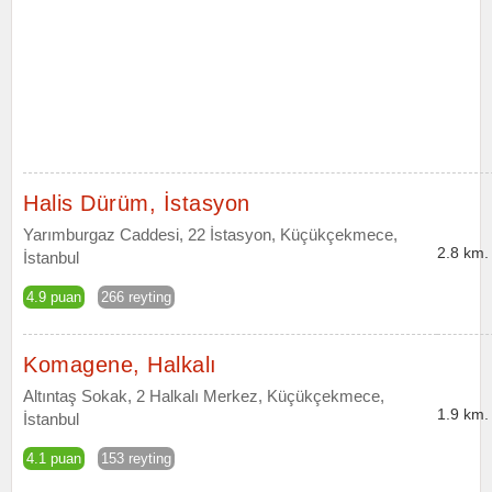
Halis Dürüm, İstasyon
Yarımburgaz Caddesi, 22 İstasyon, Küçükçekmece,
2.8 km.
İstanbul
4.9 puan
266 reyting
Komagene, Halkalı
Altıntaş Sokak, 2 Halkalı Merkez, Küçükçekmece,
1.9 km.
İstanbul
4.1 puan
153 reyting