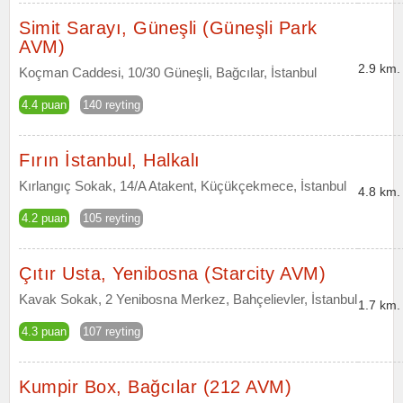
Simit Sarayı, Güneşli (Güneşli Park
AVM)
2.9 km.
Koçman Caddesi, 10/30 Güneşli, Bağcılar, İstanbul
4.4 puan
140 reyting
Fırın İstanbul, Halkalı
Kırlangıç Sokak, 14/A Atakent, Küçükçekmece, İstanbul
4.8 km.
4.2 puan
105 reyting
Çıtır Usta, Yenibosna (Starcity AVM)
Kavak Sokak, 2 Yenibosna Merkez, Bahçelievler, İstanbul
1.7 km.
4.3 puan
107 reyting
Kumpir Box, Bağcılar (212 AVM)