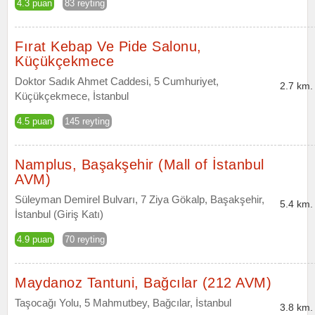
4.3 puan
83 reyting
Fırat Kebap Ve Pide Salonu,
Küçükçekmece
Doktor Sadık Ahmet Caddesi, 5 Cumhuriyet,
2.7 km.
Küçükçekmece, İstanbul
4.5 puan
145 reyting
Namplus, Başakşehir (Mall of İstanbul
AVM)
Süleyman Demirel Bulvarı, 7 Ziya Gökalp, Başakşehir,
5.4 km.
İstanbul (Giriş Katı)
4.9 puan
70 reyting
Maydanoz Tantuni, Bağcılar (212 AVM)
Taşocağı Yolu, 5 Mahmutbey, Bağcılar, İstanbul
3.8 km.