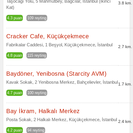
Taşocağı Yolu, 5 Mahmutbey, Bağcılar, İstanbul (İkinci
3.8 km.
Kat)
4.3 puan
109 reyting
Cracker Cafe, Küçükçekmece
Fabrikalar Caddesi, 1 Beşyol, Küçükçekmece, İstanbul
2.7 km.
4.8 puan
115 reyting
Baydöner, Yenibosna (Starcity AVM)
Kavak Sokak, 2 Yenibosna Merkez, Bahçelievler, İstanbul
1.7 km.
4.7 puan
100 reyting
Bay İkram, Halkalı Merkez
Posta Sokak, 2 Halkalı Merkez, Küçükçekmece, İstanbul
2.4 km.
4.2 puan
94 reyting