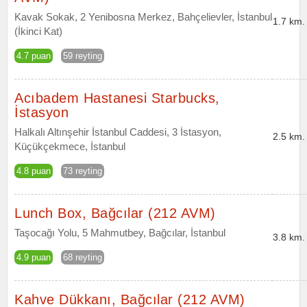
Kavak Sokak, 2 Yenibosna Merkez, Bahçelievler, İstanbul
1.7 km.
(İkinci Kat)
4.7 puan
59 reyting
Acıbadem Hastanesi Starbucks,
İstasyon
Halkalı Altınşehir İstanbul Caddesi, 3 İstasyon,
2.5 km.
Küçükçekmece, İstanbul
4.8 puan
73 reyting
Lunch Box, Bağcılar (212 AVM)
Taşocağı Yolu, 5 Mahmutbey, Bağcılar, İstanbul
3.8 km.
4.9 puan
68 reyting
Kahve Dükkanı, Bağcılar (212 AVM)