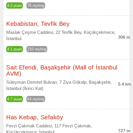
4.2 puan
75 reyting
Kebabistan, Tevfik Bey
Maslak Çeşme Caddesi, 22 Tevfik Bey, Küçükçekmece,
306 m.
İstanbul
4.1 puan
210 reyting
Sait Efendi, Başakşehir (Mall of İstanbul
AVM)
Süleyman Demirel Bulvarı, 7 Ziya Gökalp, Başakşehir,
5.4 km.
İstanbul (İkinci Kat)
4.7 puan
64 reyting
Has Kebap, Sefaköy
Fevzi Çakmak Caddesi, 117 Fevzi Çakmak,
727 m.
Küçükçekmece, İstanbul