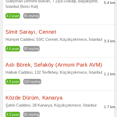
Süleyman Demirel Bulvarı, 7 Ziya Gökalp, Başakşehir,
5.4 km.
İstanbul (İkinci Kat)
4.2 puan
81 reyting
Simit Sarayı, Cennet
Hürriyet Caddesi, 53/C Cennet, Küçükçekmece, İstanbul
3.3 km.
4.6 puan
85 reyting
Aslı Börek, Sefaköy (Armoni Park AVM)
Halkalı Caddesi, 132 Tevfikbey, Küçükçekmece, İstanbul
1.1 km.
4.3 puan
110 reyting
Közde Dürüm, Kanarya
Şahin Caddesi, 28 Kanarya, Küçükçekmece, İstanbul
1.7 km.
4.3 puan
81 reyting