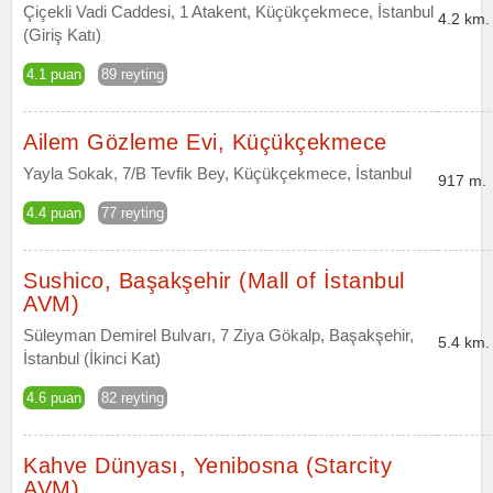
Çiçekli Vadi Caddesi, 1 Atakent, Küçükçekmece, İstanbul
4.2 km.
(Giriş Katı)
4.1 puan
89 reyting
Ailem Gözleme Evi, Küçükçekmece
Yayla Sokak, 7/B Tevfik Bey, Küçükçekmece, İstanbul
917 m.
4.4 puan
77 reyting
Sushico, Başakşehir (Mall of İstanbul
AVM)
Süleyman Demirel Bulvarı, 7 Ziya Gökalp, Başakşehir,
5.4 km.
İstanbul (İkinci Kat)
4.6 puan
82 reyting
Kahve Dünyası, Yenibosna (Starcity
AVM)