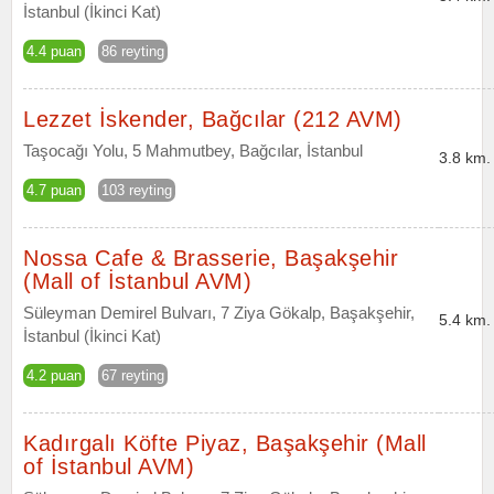
İstanbul (İkinci Kat)
4.4 puan
86 reyting
Lezzet İskender, Bağcılar (212 AVM)
Taşocağı Yolu, 5 Mahmutbey, Bağcılar, İstanbul
3.8 km.
4.7 puan
103 reyting
Nossa Cafe & Brasserie, Başakşehir
(Mall of İstanbul AVM)
Süleyman Demirel Bulvarı, 7 Ziya Gökalp, Başakşehir,
5.4 km.
İstanbul (İkinci Kat)
4.2 puan
67 reyting
Kadırgalı Köfte Piyaz, Başakşehir (Mall
of İstanbul AVM)