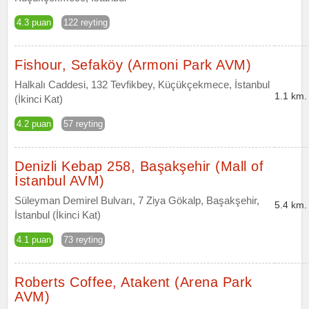
4.3 puan
122 reyting
Fishour, Sefaköy (Armoni Park AVM)
Halkalı Caddesi, 132 Tevfikbey, Küçükçekmece, İstanbul
1.1 km.
(İkinci Kat)
4.2 puan
57 reyting
Denizli Kebap 258, Başakşehir (Mall of
İstanbul AVM)
Süleyman Demirel Bulvarı, 7 Ziya Gökalp, Başakşehir,
5.4 km.
İstanbul (İkinci Kat)
4.1 puan
73 reyting
Roberts Coffee, Atakent (Arena Park
AVM)