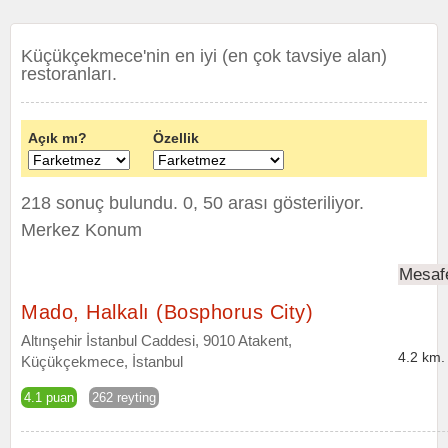
Küçükçekmece'nin en iyi (en çok tavsiye alan)
restoranları.
Açık mı?
Özellik
218 sonuç bulundu. 0, 50 arası gösteriliyor.
Merkez Konum
Mesaf
Mado, Halkalı (Bosphorus City)
Altınşehir İstanbul Caddesi, 9010 Atakent,
4.2 km.
Küçükçekmece, İstanbul
4.1 puan
262 reyting