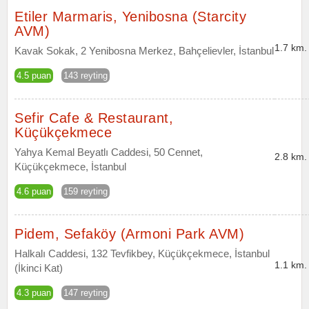
Etiler Marmaris, Yenibosna (Starcity
AVM)
1.7 km.
Kavak Sokak, 2 Yenibosna Merkez, Bahçelievler, İstanbul
4.5 puan
143 reyting
Sefir Cafe & Restaurant,
Küçükçekmece
Yahya Kemal Beyatlı Caddesi, 50 Cennet,
2.8 km.
Küçükçekmece, İstanbul
4.6 puan
159 reyting
Pidem, Sefaköy (Armoni Park AVM)
Halkalı Caddesi, 132 Tevfikbey, Küçükçekmece, İstanbul
1.1 km.
(İkinci Kat)
4.3 puan
147 reyting