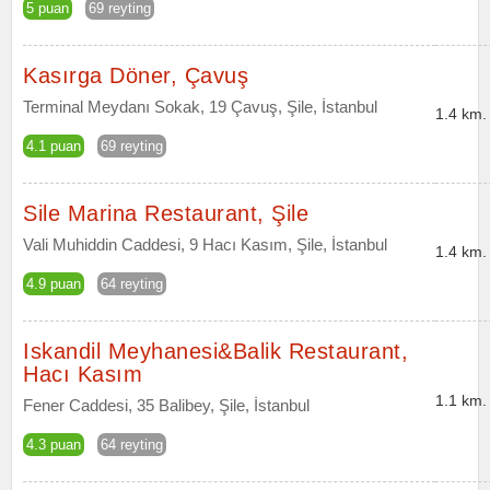
5 puan
69 reyting
Kasırga Döner, Çavuş
Terminal Meydanı Sokak, 19 Çavuş, Şile, İstanbul
1.4 km.
4.1 puan
69 reyting
Sile Marina Restaurant, Şile
Vali Muhiddin Caddesi, 9 Hacı Kasım, Şile, İstanbul
1.4 km.
4.9 puan
64 reyting
Iskandil Meyhanesi&Balik Restaurant,
Hacı Kasım
1.1 km.
Fener Caddesi, 35 Balibey, Şile, İstanbul
4.3 puan
64 reyting