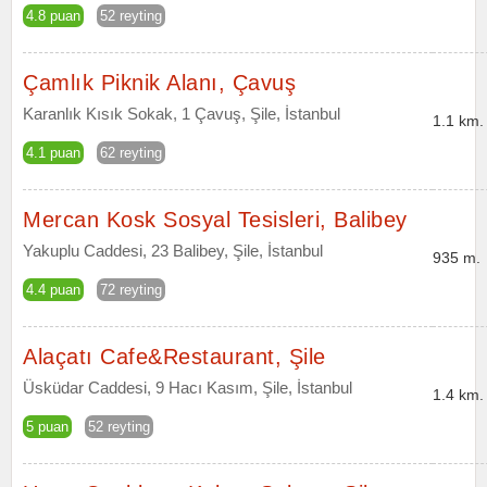
4.8 puan
52 reyting
Çamlık Piknik Alanı, Çavuş
Karanlık Kısık Sokak, 1 Çavuş, Şile, İstanbul
1.1 km.
4.1 puan
62 reyting
Mercan Kosk Sosyal Tesisleri, Balibey
Yakuplu Caddesi, 23 Balibey, Şile, İstanbul
935 m.
4.4 puan
72 reyting
Alaçatı Cafe&Restaurant, Şile
Üsküdar Caddesi, 9 Hacı Kasım, Şile, İstanbul
1.4 km.
5 puan
52 reyting