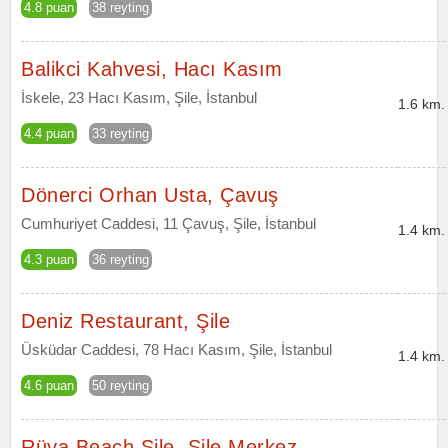
4.8 puan
38 reyting
Balikci Kahvesi, Hacı Kasım
İskele, 23 Hacı Kasım, Şile, İstanbul
1.6 km.
4.4 puan
33 reyting
Dönerci Orhan Usta, Çavuş
Cumhuriyet Caddesi, 11 Çavuş, Şile, İstanbul
1.4 km.
4.3 puan
36 reyting
Deniz Restaurant, Şile
Üsküdar Caddesi, 78 Hacı Kasım, Şile, İstanbul
1.4 km.
4.6 puan
50 reyting
Rüya Beach Şile, Şile Merkez