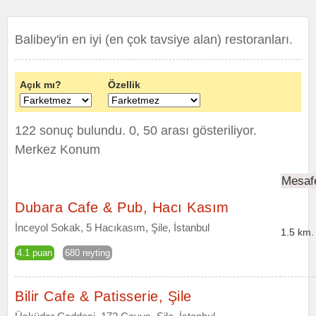
Balibey'in en iyi (en çok tavsiye alan) restoranları.
Açık mı?
Özellik
122 sonuç bulundu. 0, 50 arası gösteriliyor.
Merkez Konum
Mesaf
Dubara Cafe & Pub, Hacı Kasım
İnceyol Sokak, 5 Hacıkasım, Şile, İstanbul
1.5 km.
4.1 puan
680 reyting
Bilir Cafe & Patisserie, Şile