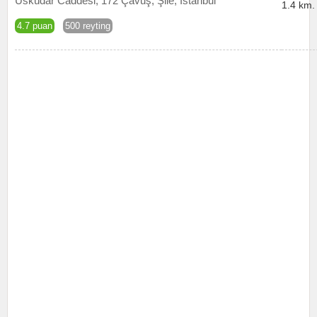
Üsküdar Caddesi, 172 Çavuş, Şile, İstanbul
1.4 km.
4.7 puan
500 reyting