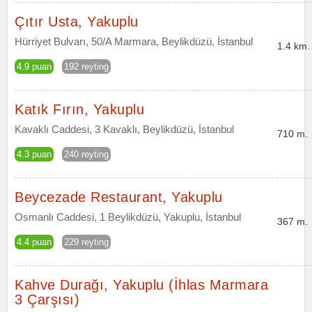
Çıtır Usta, Yakuplu
Hürriyet Bulvarı, 50/A Marmara, Beylikdüzü, İstanbul
1.4 km.
4.9 puan
192 reyting
Katık Fırın, Yakuplu
Kavaklı Caddesi, 3 Kavaklı, Beylikdüzü, İstanbul
710 m.
4.3 puan
240 reyting
Beycezade Restaurant, Yakuplu
Osmanlı Caddesi, 1 Beylikdüzü, Yakuplu, İstanbul
367 m.
4.4 puan
229 reyting
Kahve Durağı, Yakuplu (İhlas Marmara
3 Çarşısı)