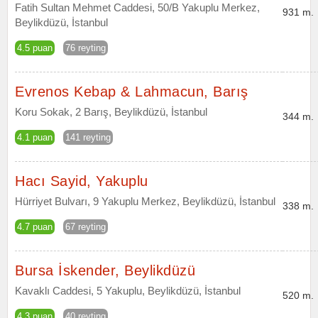
Fatih Sultan Mehmet Caddesi, 50/B Yakuplu Merkez,
931 m.
Beylikdüzü, İstanbul
4.5 puan
76 reyting
Evrenos Kebap & Lahmacun, Barış
Koru Sokak, 2 Barış, Beylikdüzü, İstanbul
344 m.
4.1 puan
141 reyting
Hacı Sayid, Yakuplu
Hürriyet Bulvarı, 9 Yakuplu Merkez, Beylikdüzü, İstanbul
338 m.
4.7 puan
67 reyting
Bursa İskender, Beylikdüzü
Kavaklı Caddesi, 5 Yakuplu, Beylikdüzü, İstanbul
520 m.
4.3 puan
40 reyting