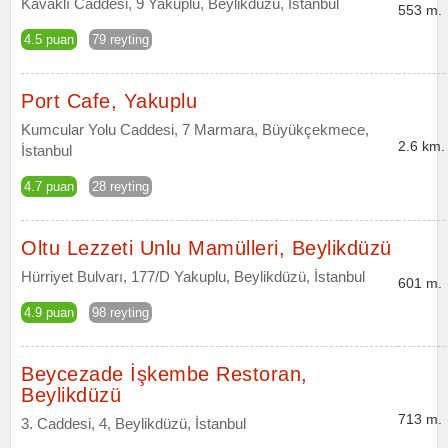
Kavaklı Caddesi, 9 Yakuplu, Beylikdüzü, İstanbul
553 m.
4.5 puan
79 reyting
Port Cafe, Yakuplu
Kumcular Yolu Caddesi, 7 Marmara, Büyükçekmece,
2.6 km.
İstanbul
4.7 puan
28 reyting
Oltu Lezzeti Unlu Mamülleri, Beylikdüzü
Hürriyet Bulvarı, 177/D Yakuplu, Beylikdüzü, İstanbul
601 m.
4.9 puan
98 reyting
Beycezade İşkembe Restoran,
Beylikdüzü
713 m.
3. Caddesi, 4, Beylikdüzü, İstanbul