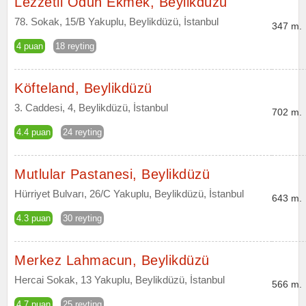
Lezzetli Odun Ekmek, Beylikdüzü
78. Sokak, 15/B Yakuplu, Beylikdüzü, İstanbul
347 m.
4 puan
18 reyting
Köfteland, Beylikdüzü
3. Caddesi, 4, Beylikdüzü, İstanbul
702 m.
4.4 puan
24 reyting
Mutlular Pastanesi, Beylikdüzü
Hürriyet Bulvarı, 26/C Yakuplu, Beylikdüzü, İstanbul
643 m.
4.3 puan
30 reyting
Merkez Lahmacun, Beylikdüzü
Hercai Sokak, 13 Yakuplu, Beylikdüzü, İstanbul
566 m.
4.7 puan
25 reyting