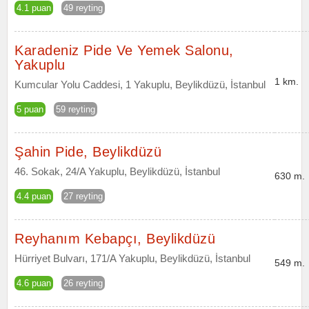
4.1 puan
49 reyting
Karadeniz Pide Ve Yemek Salonu,
Yakuplu
1 km.
Kumcular Yolu Caddesi, 1 Yakuplu, Beylikdüzü, İstanbul
5 puan
59 reyting
Şahin Pide, Beylikdüzü
46. Sokak, 24/A Yakuplu, Beylikdüzü, İstanbul
630 m.
4.4 puan
27 reyting
Reyhanım Kebapçı, Beylikdüzü
Hürriyet Bulvarı, 171/A Yakuplu, Beylikdüzü, İstanbul
549 m.
4.6 puan
26 reyting