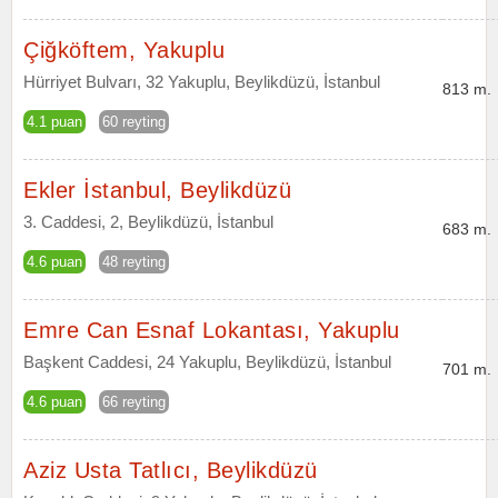
Çiğköftem, Yakuplu
Hürriyet Bulvarı, 32 Yakuplu, Beylikdüzü, İstanbul
813 m.
4.1 puan
60 reyting
Ekler İstanbul, Beylikdüzü
3. Caddesi, 2, Beylikdüzü, İstanbul
683 m.
4.6 puan
48 reyting
Emre Can Esnaf Lokantası, Yakuplu
Başkent Caddesi, 24 Yakuplu, Beylikdüzü, İstanbul
701 m.
4.6 puan
66 reyting
Aziz Usta Tatlıcı, Beylikdüzü