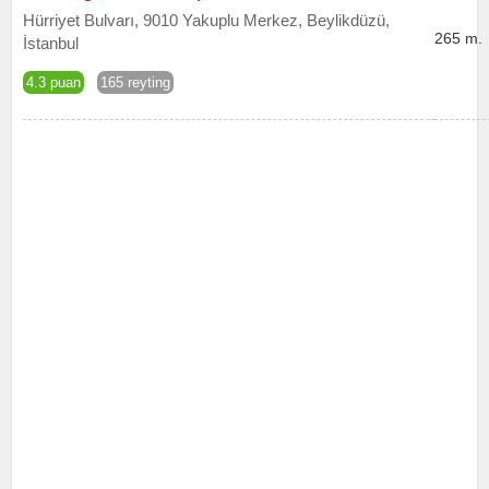
Hürriyet Bulvarı, 9010 Yakuplu Merkez, Beylikdüzü,
265 m.
İstanbul
4.3 puan
165 reyting