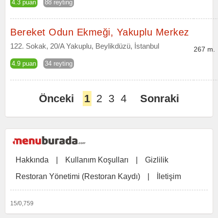
4.3 puan
88 reyting
Bereket Odun Ekmeği, Yakuplu Merkez
122. Sokak, 20/A Yakuplu, Beylikdüzü, İstanbul
267 m.
4.9 puan
34 reyting
Önceki
1
2
3
4
Sonraki
Hakkında
|
Kullanım Koşulları
|
Gizlilik
Restoran Yönetimi (Restoran Kaydı)
|
İletişim
15/0,759