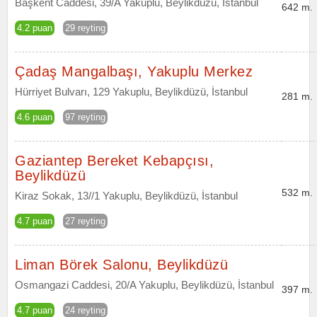
Başkent Caddesi, 39/A Yakuplu, Beylikdüzü, İstanbul
642 m.
4.2 puan
29 reyting
Çadaş Mangalbaşı, Yakuplu Merkez
Hürriyet Bulvarı, 129 Yakuplu, Beylikdüzü, İstanbul
281 m.
4.6 puan
97 reyting
Gaziantep Bereket Kebapçısı,
Beylikdüzü
532 m.
Kiraz Sokak, 13//1 Yakuplu, Beylikdüzü, İstanbul
4.7 puan
27 reyting
Liman Börek Salonu, Beylikdüzü
Osmangazi Caddesi, 20/A Yakuplu, Beylikdüzü, İstanbul
397 m.
4.7 puan
24 reyting