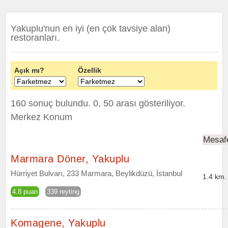
Yakuplu'nun en iyi (en çok tavsiye alan)
restoranları.
Açık mı?
Özellik
160 sonuç bulundu. 0, 50 arası gösteriliyor.
Merkez Konum
Mesaf
Marmara Döner, Yakuplu
Hürriyet Bulvarı, 233 Marmara, Beylikdüzü, İstanbul
1.4 km.
4.8 puan
339 reyting
Komagene, Yakuplu