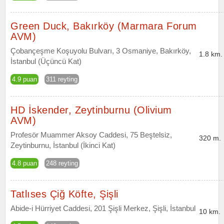
Green Duck, Bakırköy (Marmara Forum
AVM)
Çobançeşme Koşuyolu Bulvarı, 3 Osmaniye, Bakırköy,
1.8 km.
İstanbul (Üçüncü Kat)
4.9 puan
311 reyting
HD İskender, Zeytinburnu (Olivium
AVM)
Profesör Muammer Aksoy Caddesi, 75 Beştelsiz,
320 m.
Zeytinburnu, İstanbul (İkinci Kat)
4.8 puan
248 reyting
Tatlıses Çiğ Köfte, Şişli
Abide-i Hürriyet Caddesi, 201 Şişli Merkez, Şişli, İstanbul
10 km.