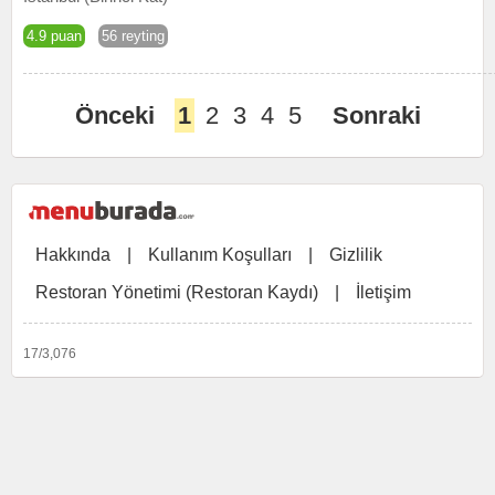
4.9 puan
56 reyting
Önceki
1
2
3
4
5
Sonraki
Hakkında
|
Kullanım Koşulları
|
Gizlilik
Restoran Yönetimi (Restoran Kaydı)
|
İletişim
17/3,076