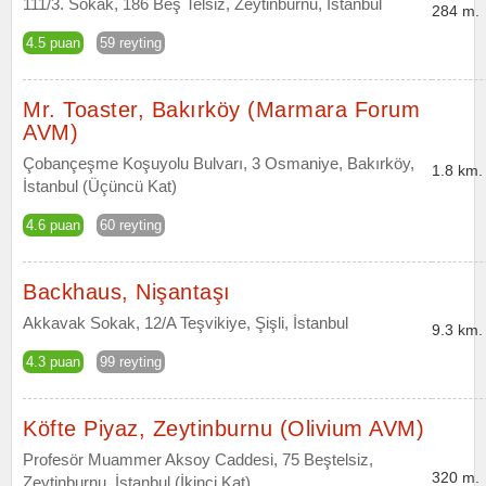
111/3. Sokak, 186 Beş Telsiz, Zeytinburnu, İstanbul
284 m.
4.5 puan
59 reyting
Mr. Toaster, Bakırköy (Marmara Forum
AVM)
Çobançeşme Koşuyolu Bulvarı, 3 Osmaniye, Bakırköy,
1.8 km.
İstanbul (Üçüncü Kat)
4.6 puan
60 reyting
Backhaus, Nişantaşı
Akkavak Sokak, 12/A Teşvikiye, Şişli, İstanbul
9.3 km.
4.3 puan
99 reyting
Köfte Piyaz, Zeytinburnu (Olivium AVM)
Profesör Muammer Aksoy Caddesi, 75 Beştelsiz,
320 m.
Zeytinburnu, İstanbul (İkinci Kat)