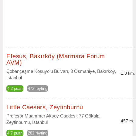
Efesus, Bakırköy (Marmara Forum
AVM)
Çobançeşme Koşuyolu Bulvarı, 3 Osmaniye, Bakırköy,
1.8 km.
İstanbul
4.2 puan
472 reyting
Little Caesars, Zeytinburnu
Profesör Muammer Aksoy Caddesi, 77 Gökalp,
457 m.
Zeytinburnu, İstanbul
4.7 puan
202 reyting