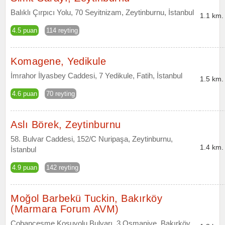
Balıklı Çırpıcı Yolu, 70 Seyitnizam, Zeytinburnu, İstanbul
1.1 km.
4.5 puan
114 reyting
Komagene, Yedikule
İmrahor İlyasbey Caddesi, 7 Yedikule, Fatih, İstanbul
1.5 km.
4.6 puan
70 reyting
Aslı Börek, Zeytinburnu
58. Bulvar Caddesi, 152/C Nuripaşa, Zeytinburnu,
1.4 km.
İstanbul
4.9 puan
142 reyting
Moğol Barbekü Tuckin, Bakırköy
(Marmara Forum AVM)
Çobançeşme Koşuyolu Bulvarı, 3 Osmaniye, Bakırköy,