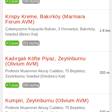
4.5 puan
149 reyting
Krispy Kreme, Bakırköy (Marmara
Forum AVM)
Çobançeşme Koşuyolu Bulvarı, 3 Osmaniye, Bakırköy,
1.8 km.
İstanbul (Birinci Kat)
4.5 puan
221 reyting
Kadırgalı Köfte Piyaz, Zeytinburnu
(Olivium AVM)
Profesör Muammer Aksoy Caddesi, 75 Beştelsiz,
320 m.
Zeytinburnu, İstanbul (Dördüncü Kat)
4.7 puan
166 reyting
Kumpiri, Zeytinburnu (Olivium AVM)
Profesör Muammer Aksoy Caddesi, 75 Beştelsiz,
320 m.