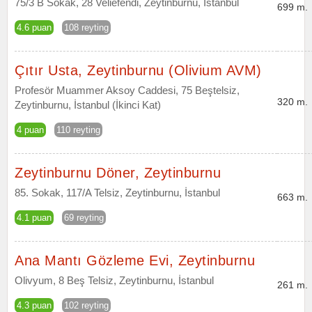
75/3 B Sokak, 28 Veliefendi, Zeytinburnu, İstanbul
699 m.
4.6 puan
108 reyting
Çıtır Usta, Zeytinburnu (Olivium AVM)
Profesör Muammer Aksoy Caddesi, 75 Beştelsiz,
320 m.
Zeytinburnu, İstanbul (İkinci Kat)
4 puan
110 reyting
Zeytinburnu Döner, Zeytinburnu
85. Sokak, 117/A Telsiz, Zeytinburnu, İstanbul
663 m.
4.1 puan
69 reyting
Ana Mantı Gözleme Evi, Zeytinburnu
Olivyum, 8 Beş Telsiz, Zeytinburnu, İstanbul
261 m.
4.3 puan
102 reyting