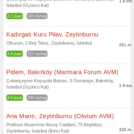
1.8 km.
İstanbul (Üçüncü Kat)
4.2 puan
103 reyting
Kadırgalı Kuru Pilav, Zeytinburnu
Olivyum, 2 Beş Telsiz, Zeytinburnu, İstanbul
261 m.
4.4 puan
127 reyting
Pidem, Bakırköy (Marmara Forum AVM)
Çobançeşme Koşuyolu Bulvarı, 3 Osmaniye, Bakırköy,
1.8 km.
İstanbul (Üçüncü Kat)
4.8 puan
105 reyting
Ana Mantı, Zeytinburnu (Olivium AVM)
Profesör Muammer Aksoy Caddesi, 75 Beştelsiz,
320 m.
Zeytinburnu, İstanbul (İkinci Kat)