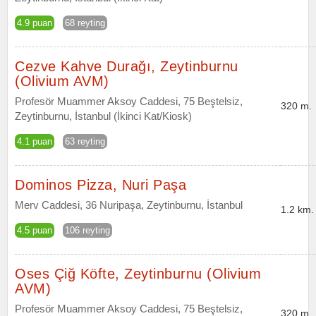
4.9 puan
68 reyting
Cezve Kahve Durağı, Zeytinburnu
(Olivium AVM)
Profesör Muammer Aksoy Caddesi, 75 Beştelsiz,
320 m.
Zeytinburnu, İstanbul (İkinci Kat/Kiosk)
4.1 puan
63 reyting
Dominos Pizza, Nuri Paşa
Merv Caddesi, 36 Nuripaşa, Zeytinburnu, İstanbul
1.2 km.
4.5 puan
106 reyting
Oses Çiğ Köfte, Zeytinburnu (Olivium
AVM)
Profesör Muammer Aksoy Caddesi, 75 Beştelsiz,
320 m.