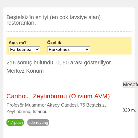
Beştelsiz'in en iyi (en çok tavsiye alan)
restoranları.
Açık mı?
Özellik
216 sonuç bulundu. 0, 50 arası gösteriliyor.
Merkez Konum
Mesaf
Caribou, Zeytinburnu (Olivium AVM)
Profesör Muammer Aksoy Caddesi, 75 Beştelsiz,
320 m.
Zeytinburnu, İstanbul
4.7 puan
585 reyting