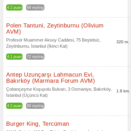
4.2 puan
69 reyting
Polen Tantuni, Zeytinburnu (Olivium
AVM)
Profesör Muammer Aksoy Caddesi, 75 Beştelsiz,
320 m.
Zeytinburnu, İstanbul (İkinci Kat)
4.1 puan
72 reyting
Antep Uzunçarşı Lahmacun Evi,
Bakırköy (Marmara Forum AVM)
Çobançeşme Koşuyolu Bulvarı, 3 Osmaniye, Bakırköy,
1.8 km.
İstanbul (Üçüncü Kat)
4.2 puan
80 reyting
Burger King, Tercüman