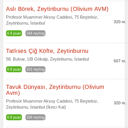
Aslı Börek, Zeytinburnu (Olivium AVM)
Profesör Muammer Aksoy Caddesi, 75 Beştelsiz,
320 m.
Zeytinburnu, İstanbul
4.4 puan
144 reyting
Tatlıses Çiğ Köfte, Zeytinburnu
58. Bulvar, 1/B Gökalp, Zeytinburnu, İstanbul
507 m.
4.9 puan
101 reyting
Tavuk Dünyası, Zeytinburnu (Olivium
Avm)
Profesör Muammer Aksoy Caddesi, 75 Beştelsiz,
320 m.
Zeytinburnu, İstanbul (İkinci Kat)
4.9 puan
156 reyting