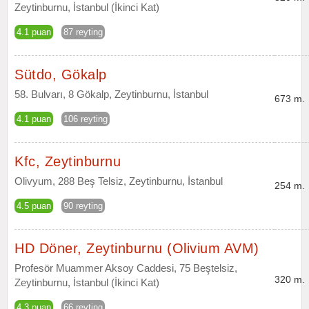
Zeytinburnu, İstanbul (İkinci Kat)
4.1 puan
87 reyting
Sütdo, Gökalp
58. Bulvarı, 8 Gökalp, Zeytinburnu, İstanbul
673 m.
4.1 puan
106 reyting
Kfc, Zeytinburnu
Olivyum, 288 Beş Telsiz, Zeytinburnu, İstanbul
254 m.
4.5 puan
90 reyting
HD Döner, Zeytinburnu (Olivium AVM)
Profesör Muammer Aksoy Caddesi, 75 Beştelsiz,
320 m.
Zeytinburnu, İstanbul (İkinci Kat)
4.3 puan
66 reyting