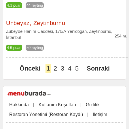
4.3 puan
44 reyting
Unbeyaz, Zeytinburnu
Zübeyde Hanım Caddesi, 170/A Yenidoğan, Zeytinburnu,
254 m.
İstanbul
4.6 puan
50 reyting
Önceki
1
2
3
4
5
Sonraki
Hakkında
|
Kullanım Koşulları
|
Gizlilik
Restoran Yönetimi (Restoran Kaydı)
|
İletişim