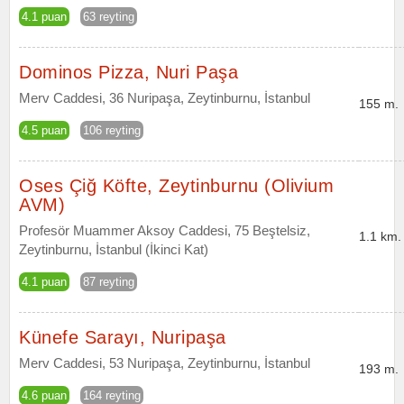
4.1 puan
63 reyting
Dominos Pizza, Nuri Paşa
Merv Caddesi, 36 Nuripaşa, Zeytinburnu, İstanbul
155 m.
4.5 puan
106 reyting
Oses Çiğ Köfte, Zeytinburnu (Olivium
AVM)
Profesör Muammer Aksoy Caddesi, 75 Beştelsiz,
1.1 km.
Zeytinburnu, İstanbul (İkinci Kat)
4.1 puan
87 reyting
Künefe Sarayı, Nuripaşa
Merv Caddesi, 53 Nuripaşa, Zeytinburnu, İstanbul
193 m.
4.6 puan
164 reyting