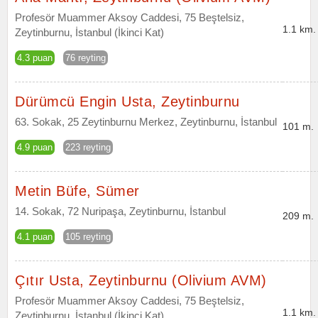
Profesör Muammer Aksoy Caddesi, 75 Beştelsiz,
1.1 km.
Zeytinburnu, İstanbul (İkinci Kat)
4.3 puan
76 reyting
Dürümcü Engin Usta, Zeytinburnu
63. Sokak, 25 Zeytinburnu Merkez, Zeytinburnu, İstanbul
101 m.
4.9 puan
223 reyting
Metin Büfe, Sümer
14. Sokak, 72 Nuripaşa, Zeytinburnu, İstanbul
209 m.
4.1 puan
105 reyting
Çıtır Usta, Zeytinburnu (Olivium AVM)
Profesör Muammer Aksoy Caddesi, 75 Beştelsiz,
1.1 km.
Zeytinburnu, İstanbul (İkinci Kat)