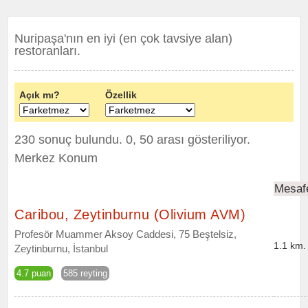
Nuripaşa'nın en iyi (en çok tavsiye alan)
restoranları.
Açık mı?
Özellik
230 sonuç bulundu. 0, 50 arası gösteriliyor.
Merkez Konum
Mesaf
Caribou, Zeytinburnu (Olivium AVM)
Profesör Muammer Aksoy Caddesi, 75 Beştelsiz,
1.1 km.
Zeytinburnu, İstanbul
4.7 puan
585 reyting