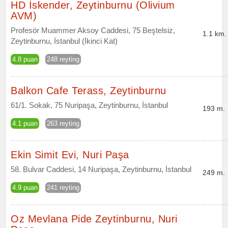
HD İskender, Zeytinburnu (Olivium
AVM)
Profesör Muammer Aksoy Caddesi, 75 Beştelsiz,
1.1 km.
Zeytinburnu, İstanbul (İkinci Kat)
4.8 puan
248 reyting
Balkon Cafe Terass, Zeytinburnu
61/1. Sokak, 75 Nuripaşa, Zeytinburnu, İstanbul
193 m.
4.1 puan
263 reyting
Ekin Simit Evi, Nuri Paşa
58. Bulvar Caddesi, 14 Nuripaşa, Zeytinburnu, İstanbul
249 m.
4.9 puan
241 reyting
Oz Mevlana Pide Zeytinburnu, Nuri