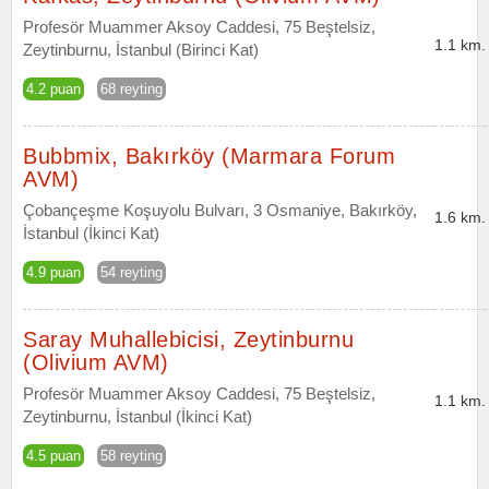
Profesör Muammer Aksoy Caddesi, 75 Beştelsiz,
1.1 km.
Zeytinburnu, İstanbul (Birinci Kat)
4.2 puan
68 reyting
Bubbmix, Bakırköy (Marmara Forum
AVM)
Çobançeşme Koşuyolu Bulvarı, 3 Osmaniye, Bakırköy,
1.6 km.
İstanbul (İkinci Kat)
4.9 puan
54 reyting
Saray Muhallebicisi, Zeytinburnu
(Olivium AVM)
Profesör Muammer Aksoy Caddesi, 75 Beştelsiz,
1.1 km.
Zeytinburnu, İstanbul (İkinci Kat)
4.5 puan
58 reyting