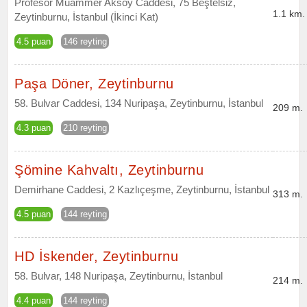
Profesör Muammer Aksoy Caddesi, 75 Beştelsiz,
1.1 km.
Zeytinburnu, İstanbul (İkinci Kat)
4.5 puan
146 reyting
Paşa Döner, Zeytinburnu
58. Bulvar Caddesi, 134 Nuripaşa, Zeytinburnu, İstanbul
209 m.
4.3 puan
210 reyting
Şömine Kahvaltı, Zeytinburnu
Demirhane Caddesi, 2 Kazlıçeşme, Zeytinburnu, İstanbul
313 m.
4.5 puan
144 reyting
HD İskender, Zeytinburnu
58. Bulvar, 148 Nuripaşa, Zeytinburnu, İstanbul
214 m.
4.4 puan
144 reyting