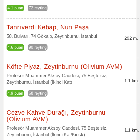
4.1 puan
72 reyting
Tanrıverdi Kebap, Nuri Paşa
58. Bulvarı, 74 Gökalp, Zeytinburnu, İstanbul
292 m.
4.6 puan
90 reyting
Köfte Piyaz, Zeytinburnu (Olivium AVM)
Profesör Muammer Aksoy Caddesi, 75 Beştelsiz,
1.1 km.
Zeytinburnu, İstanbul (İkinci Kat)
4.9 puan
68 reyting
Cezve Kahve Durağı, Zeytinburnu
(Olivium AVM)
Profesör Muammer Aksoy Caddesi, 75 Beştelsiz,
1.1 km.
Zeytinburnu, İstanbul (İkinci Kat/Kiosk)