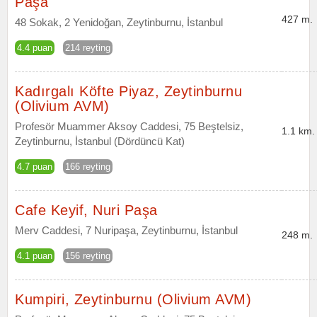
Paşa
427 m.
48 Sokak, 2 Yenidoğan, Zeytinburnu, İstanbul
4.4 puan
214 reyting
Kadırgalı Köfte Piyaz, Zeytinburnu
(Olivium AVM)
Profesör Muammer Aksoy Caddesi, 75 Beştelsiz,
1.1 km.
Zeytinburnu, İstanbul (Dördüncü Kat)
4.7 puan
166 reyting
Cafe Keyif, Nuri Paşa
Merv Caddesi, 7 Nuripaşa, Zeytinburnu, İstanbul
248 m.
4.1 puan
156 reyting
Kumpiri, Zeytinburnu (Olivium AVM)