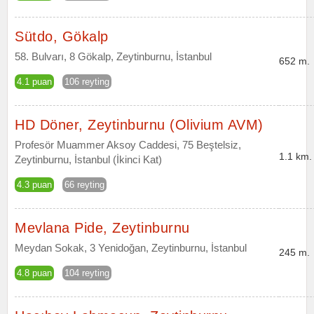
Sütdo, Gökalp
58. Bulvarı, 8 Gökalp, Zeytinburnu, İstanbul
652 m.
4.1 puan
106 reyting
HD Döner, Zeytinburnu (Olivium AVM)
Profesör Muammer Aksoy Caddesi, 75 Beştelsiz,
1.1 km.
Zeytinburnu, İstanbul (İkinci Kat)
4.3 puan
66 reyting
Mevlana Pide, Zeytinburnu
Meydan Sokak, 3 Yenidoğan, Zeytinburnu, İstanbul
245 m.
4.8 puan
104 reyting