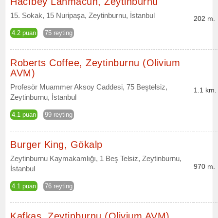
Hacıbey Lahmacun, Zeytinburnu
15. Sokak, 15 Nuripaşa, Zeytinburnu, İstanbul
202 m.
4.2 puan
75 reyting
Roberts Coffee, Zeytinburnu (Olivium
AVM)
Profesör Muammer Aksoy Caddesi, 75 Beştelsiz,
1.1 km.
Zeytinburnu, İstanbul
4.1 puan
99 reyting
Burger King, Gökalp
Zeytinburnu Kaymakamlığı, 1 Beş Telsiz, Zeytinburnu,
970 m.
İstanbul
4.1 puan
76 reyting
Kafkas, Zeytinburnu (Olivium AVM)