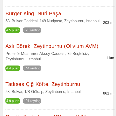
Burger King, Nuri Paşa
58. Bulvar Caddesi, 148 Nuripaşa, Zeytinburnu, İstanbul
203 m.
4.5 puan
125 reyting
Aslı Börek, Zeytinburnu (Olivium AVM)
Profesör Muammer Aksoy Caddesi, 75 Beştelsiz,
1.1 km.
Zeytinburnu, İstanbul
4.4 puan
144 reyting
Tatlıses Çiğ Köfte, Zeytinburnu
58. Bulvar, 1/B Gökalp, Zeytinburnu, İstanbul
861 m.
4.9 puan
101 reyting