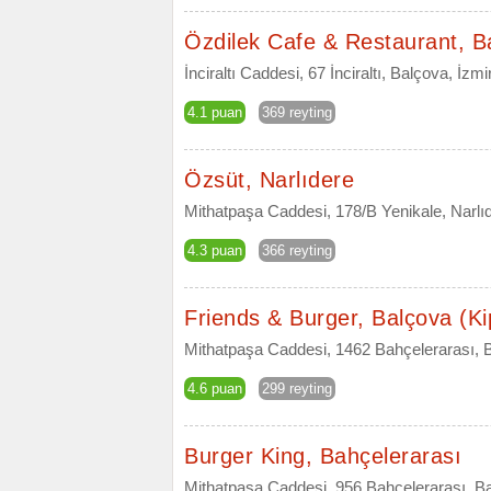
Özdilek Cafe & Restaurant, B
İnciraltı Caddesi, 67 İnciraltı, Balçova, İzmi
4.1 puan
369 reyting
Özsüt, Narlıdere
Mithatpaşa Caddesi, 178/B Yenikale, Narlıd
4.3 puan
366 reyting
Friends & Burger, Balçova (K
Mithatpaşa Caddesi, 1462 Bahçelerarası, B
4.6 puan
299 reyting
Burger King, Bahçelerarası
Mithatpaşa Caddesi, 956 Bahçelerarası, Ba