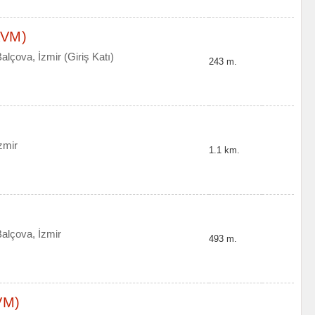
AVM)
lçova, İzmir (Giriş Katı)
243 m.
zmir
1.1 km.
alçova, İzmir
493 m.
VM)