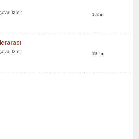
çova, İzmir
182 m.
lerarası
çova, İzmir
116 m.