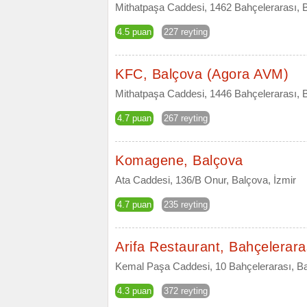
Mithatpaşa Caddesi, 1462 Bahçelerarası, B
4.5 puan
227 reyting
KFC, Balçova (Agora AVM)
Mithatpaşa Caddesi, 1446 Bahçelerarası, B
4.7 puan
267 reyting
Komagene, Balçova
Ata Caddesi, 136/B Onur, Balçova, İzmir
4.7 puan
235 reyting
Arifa Restaurant, Bahçelerara
Kemal Paşa Caddesi, 10 Bahçelerarası, Ba
4.3 puan
372 reyting