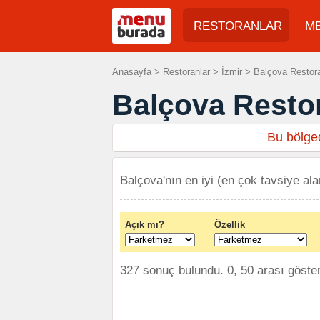
RESTORANLAR
M
Anasayfa
>
Restoranlar
>
İzmir
> Balçova Restoran
Balçova Restor
Bu bölged
Balçova'nın en iyi (en çok tavsiye ala
Açık mı?
Özellik
327 sonuç bulundu. 0, 50 arası göster