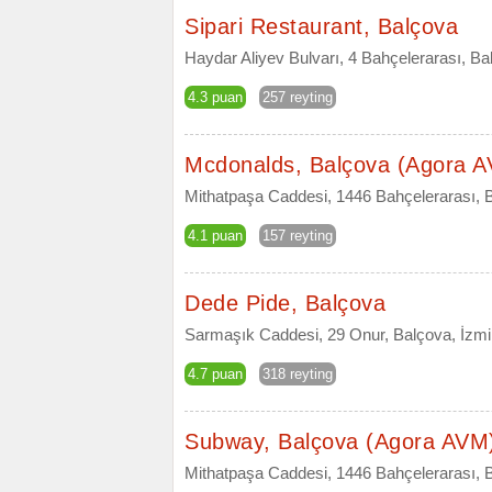
Sipari Restaurant, Balçova
Haydar Aliyev Bulvarı, 4 Bahçelerarası, Ba
4.3 puan
257 reyting
Mcdonalds, Balçova (Agora 
Mithatpaşa Caddesi, 1446 Bahçelerarası, B
4.1 puan
157 reyting
Dede Pide, Balçova
Sarmaşık Caddesi, 29 Onur, Balçova, İzmi
4.7 puan
318 reyting
Subway, Balçova (Agora AVM
Mithatpaşa Caddesi, 1446 Bahçelerarası, B