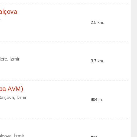
alçova
r
2.5 km.
ere, İzmir
3.7 km.
ipa AVM)
alçova, İzmir
904 m.
lçova, İzmir