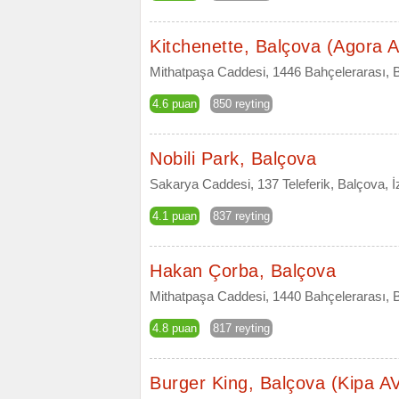
Kitchenette, Balçova (Agora 
Mithatpaşa Caddesi, 1446 Bahçelerarası, Ba
4.6 puan
850 reyting
Nobili Park, Balçova
Sakarya Caddesi, 137 Teleferik, Balçova, İ
4.1 puan
837 reyting
Hakan Çorba, Balçova
Mithatpaşa Caddesi, 1440 Bahçelerarası, B
4.8 puan
817 reyting
Burger King, Balçova (Kipa A