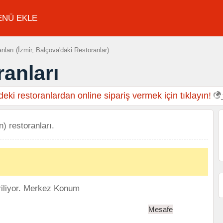
ENÜ EKLE
ları (İzmir, Balçova'daki Restoranlar)
anları
eki restoranlardan online sipariş vermek için tıklayın!
n) restoranları.
iliyor.
Merkez Konum
Mesafe