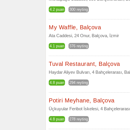
4.2 puan
300 reyting
My Waffle, Balçova
Ata Caddesi, 24 Onur, Balçova, İzmir
4.1 puan
376 reyting
Tuval Restaurant, Balçova
Haydar Aliyev Bulvarı, 4 Bahçelerarası, Ba
4.8 puan
294 reyting
Potiri Meyhane, Balçova
Üçkuyular Feribot İskelesi, 4 Bahçelerarası
4.8 puan
278 reyting