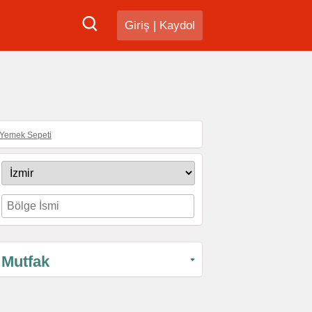
Giriş
|
Kaydol
Yemek Sepeti
Mutfak