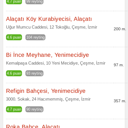
4.7 puan
99 reyting
Alaçatı Köy Kurabiyecisi, Alaçatı
Uğur Mumcu Caddesi, 12 Tokoğlu, Çeşme, İzmir
200 m.
4.6 puan
104 reyting
Bi İnce Meyhane, Yenimecidiye
Kemalpaşa Caddesi, 10 Yeni Mecidiye, Çeşme, İzmir
97 m.
4.6 puan
93 reyting
Refigin Bahçesi, Yenimecidiye
3000. Sokak, 24 Hacımemmiş, Çeşme, İzmir
357 m.
4.7 puan
90 reyting
Roka Bahçe, Alaçatı