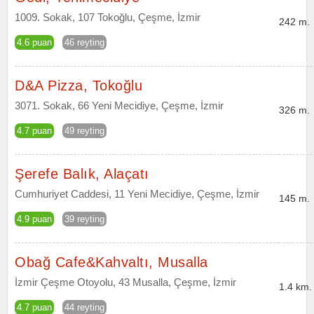
1009. Sokak, 107 Tokoğlu, Çeşme, İzmir
242 m.
4.6 puan
46 reyting
D&A Pizza, Tokoğlu
3071. Sokak, 66 Yeni Mecidiye, Çeşme, İzmir
326 m.
4.7 puan
49 reyting
Şerefe Balık, Alaçatı
Cumhuriyet Caddesi, 11 Yeni Mecidiye, Çeşme, İzmir
145 m.
4.9 puan
39 reyting
Obağ Cafe&Kahvaltı, Musalla
İzmir Çeşme Otoyolu, 43 Musalla, Çeşme, İzmir
1.4 km.
4.7 puan
44 reyting