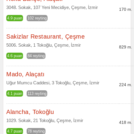
3048. Sokak, 107 Yeni Mecidiye, Çeşme, İzmir
170 m.
4.9 puan
102 reyting
Sakizlar Restaurant, Çeşme
5006. Sokak, 1 Tokoğlu, Çeşme, İzmir
829 m.
4.6 puan
84 reyting
Mado, Alaçatı
Uğur Mumcu Caddesi, 3 Tokoğlu, Çeşme, İzmir
224 m.
4.1 puan
113 reyting
Alancha, Tokoğlu
1029. Sokak, 21 Tokoğlu, Çeşme, İzmir
418 m.
4.7 puan
78 reyting