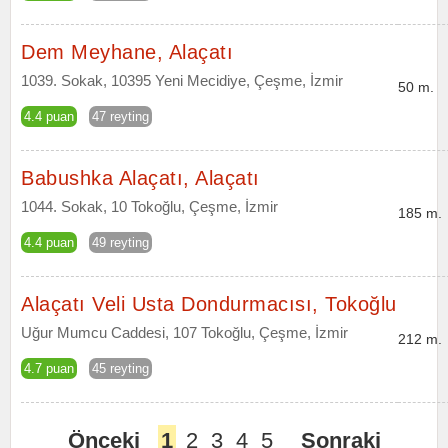
Dem Meyhane, Alaçatı
1039. Sokak, 10395 Yeni Mecidiye, Çeşme, İzmir
50 m.
4.4 puan
47 reyting
Babushka Alaçatı, Alaçatı
1044. Sokak, 10 Tokoğlu, Çeşme, İzmir
185 m.
4.4 puan
49 reyting
Alaçatı Veli Usta Dondurmacısı, Tokoğlu
Uğur Mumcu Caddesi, 107 Tokoğlu, Çeşme, İzmir
212 m.
4.7 puan
45 reyting
Önceki
1
2
3
4
5
Sonraki