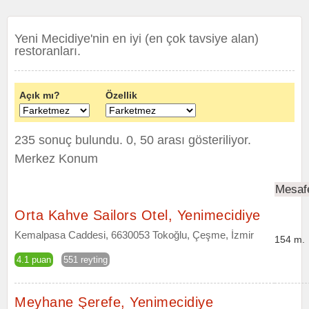
Yeni Mecidiye'nin en iyi (en çok tavsiye alan)
restoranları.
Açık mı?
Özellik
235 sonuç bulundu. 0, 50 arası gösteriliyor.
Merkez Konum
Mesaf
Orta Kahve Sailors Otel, Yenimecidiye
Kemalpasa Caddesi, 6630053 Tokoğlu, Çeşme, İzmir
154 m.
4.1 puan
551 reyting
Meyhane Şerefe, Yenimecidiye