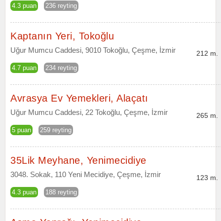
4.3 puan
236 reyting
Kaptanın Yeri, Tokoğlu
Uğur Mumcu Caddesi, 9010 Tokoğlu, Çeşme, İzmir
212 m.
4.7 puan
234 reyting
Avrasya Ev Yemekleri, Alaçatı
Uğur Mumcu Caddesi, 22 Tokoğlu, Çeşme, İzmir
265 m.
5 puan
259 reyting
35Lik Meyhane, Yenimecidiye
3048. Sokak, 110 Yeni Mecidiye, Çeşme, İzmir
123 m.
4.3 puan
188 reyting