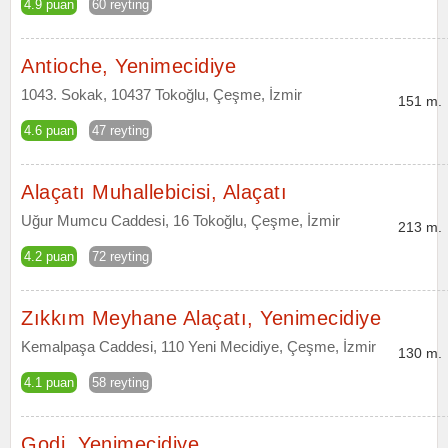
4.9 puan
60 reyting
Antioche, Yenimecidiye
1043. Sokak, 10437 Tokoğlu, Çeşme, İzmir
151 m.
4.6 puan
47 reyting
Alaçatı Muhallebicisi, Alaçatı
Uğur Mumcu Caddesi, 16 Tokoğlu, Çeşme, İzmir
213 m.
4.2 puan
72 reyting
Zıkkım Meyhane Alaçatı, Yenimecidiye
Kemalpaşa Caddesi, 110 Yeni Mecidiye, Çeşme, İzmir
130 m.
4.1 puan
58 reyting
Godi, Yenimecidiye