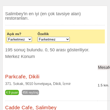
Salimbey'in en iyi (en çok tavsiye alan)
restoranları.
Açık mı?
Özellik
195 sonuç bulundu. 0, 50 arası gösteriliyor.
Merkez Konum
Mesaf
Parkcafe, Dikili
371. Sokak, 9010 İsmetpaşa, Dikili, İzmir
1.5 km.
4.9 puan
456 reyting
Cadde Cafe, Salimbey