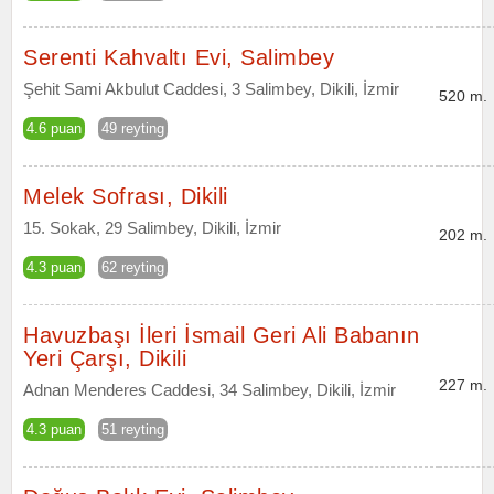
Serenti Kahvaltı Evi, Salimbey
Şehit Sami Akbulut Caddesi, 3 Salimbey, Dikili, İzmir
520 m.
4.6 puan
49 reyting
Melek Sofrası, Dikili
15. Sokak, 29 Salimbey, Dikili, İzmir
202 m.
4.3 puan
62 reyting
Havuzbaşı İleri İsmail Geri Ali Babanın
Yeri Çarşı, Dikili
227 m.
Adnan Menderes Caddesi, 34 Salimbey, Dikili, İzmir
4.3 puan
51 reyting