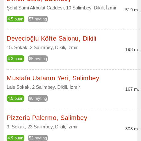
Şehit Sami Akbulut Caddesi, 10 Salimbey, Dikili, İzmir
519 m.
4.5 puan
57 reyting
Devecioğlu Köfte Salonu, Dikili
15. Sokak, 2 Salimbey, Dikili, İzmir
198 m.
4.3 puan
85 reyting
Mustafa Ustanın Yeri, Salimbey
Lale Sokak, 2 Salimbey, Dikili, İzmir
167 m.
4.5 puan
90 reyting
Pizzeria Palermo, Salimbey
3. Sokak, 23 Salimbey, Dikili, İzmir
303 m.
4.9 puan
52 reyting