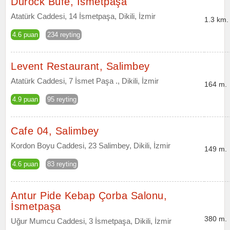
Durock Büfe, İsmetpaşa
Atatürk Caddesi, 14 İsmetpaşa, Dikili, İzmir
1.3 km.
4.6 puan
234 reyting
Levent Restaurant, Salimbey
Atatürk Caddesi, 7 İsmet Paşa ., Dikili, İzmir
164 m.
4.9 puan
95 reyting
Cafe 04, Salimbey
Kordon Boyu Caddesi, 23 Salimbey, Dikili, İzmir
149 m.
4.6 puan
83 reyting
Antur Pide Kebap Çorba Salonu,
İsmetpaşa
380 m.
Uğur Mumcu Caddesi, 3 İsmetpaşa, Dikili, İzmir