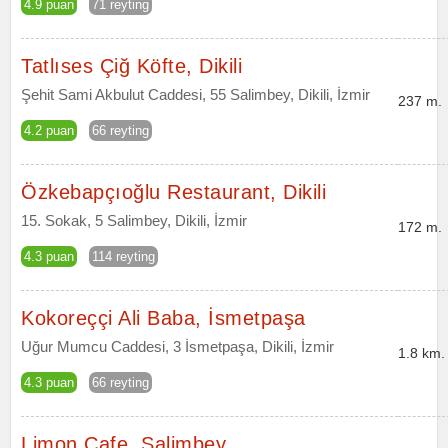
4.9 puan
71 reyting
Tatlıses Çiğ Köfte, Dikili
Şehit Sami Akbulut Caddesi, 55 Salimbey, Dikili, İzmir
237 m.
4.2 puan
66 reyting
Özkebapçıoğlu Restaurant, Dikili
15. Sokak, 5 Salimbey, Dikili, İzmir
172 m.
4.3 puan
114 reyting
Kokoreççi Ali Baba, İsmetpaşa
Uğur Mumcu Caddesi, 3 İsmetpaşa, Dikili, İzmir
1.8 km.
4.3 puan
66 reyting
Limon Cafe, Salimbey