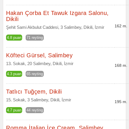
Hakan Çorba Et Tawuk Izgara Salonu,
Dikili
162 m.
Şehit Sami Akbulut Caddesi, 3 Salimbey, Dikili, İzmir
4.8 puan
71 reyting
Köfteci Gürsel, Salimbey
13. Sokak, 20 Salimbey, Dikili, İzmir
168 m.
4.3 puan
65 reyting
Tatlıcı Tuğçem, Dikili
15. Sokak, 3 Salimbey, Dikili, İzmir
195 m.
4.7 puan
44 reyting
Romma İtalian İce Cream, Salimbey